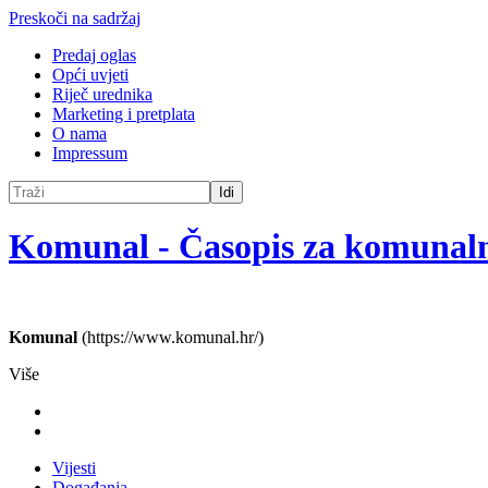
Preskoči na sadržaj
Predaj oglas
Opći uvjeti
Riječ urednika
Marketing i pretplata
O nama
Impressum
Idi
Komunal
-
Časopis za komunal
Komunal
(https://www.komunal.hr/)
Više
Vijesti
Događanja