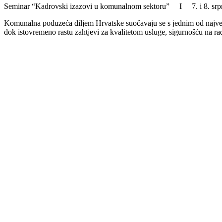
Seminar “Kadrovski izazovi u komunalnom sektoru” I 7. i 8. 
Komunalna poduzeća diljem Hrvatske suočavaju se s jednim od najvećih
dok istovremeno rastu zahtjevi za kvalitetom usluge, sigurnošću na ra