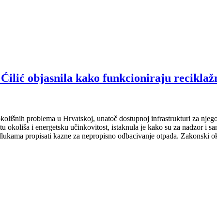
objasnila kako funkcioniraju reciklažn
kolišnih problema u Hrvatskoj, unatoč dostupnoj infrastrukturi za njego
itu okoliša i energetsku učinkovitost, istaknula je kako su za nadzor i s
dlukama propisati kazne za nepropisno odbacivanje otpada. Zakonski 