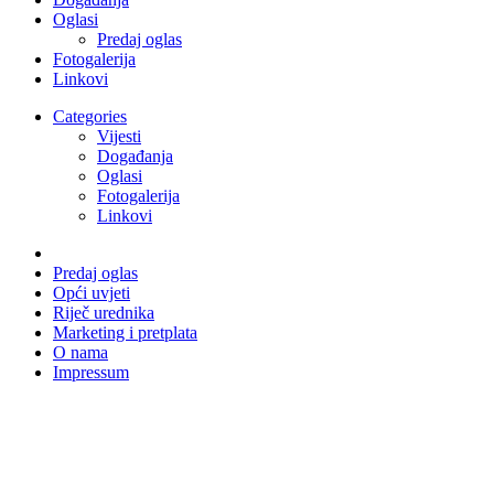
Oglasi
Predaj oglas
Fotogalerija
Linkovi
Categories
Vijesti
Događanja
Oglasi
Fotogalerija
Linkovi
Predaj oglas
Opći uvjeti
Riječ urednika
Marketing i pretplata
O nama
Impressum