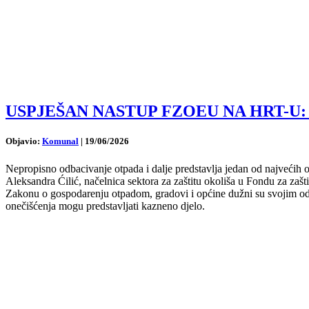
USPJEŠAN NASTUP FZOEU NA HRT-U: Ćilić 
Objavio:
Komunal
|
19/06/2026
Nepropisno odbacivanje otpada i dalje predstavlja jedan od najvećih o
Aleksandra Ćilić, načelnica sektora za zaštitu okoliša u Fondu za zašt
Zakonu o gospodarenju otpadom, gradovi i općine dužni su svojim o
onečišćenja mogu predstavljati kazneno djelo.