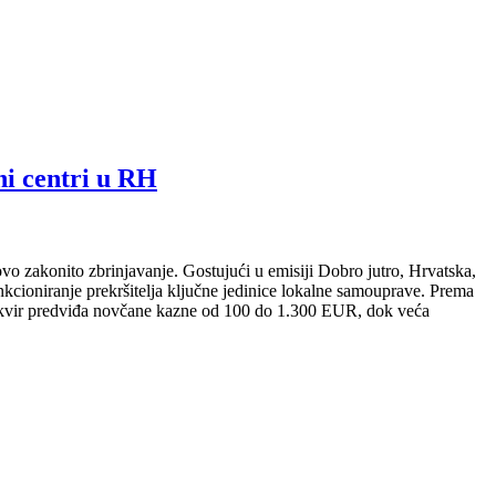
i centri u RH
vo zakonito zbrinjavanje. Gostujući u emisiji Dobro jutro, Hrvatska,
ankcioniranje prekršitelja ključne jedinice lokalne samouprave. Prema
okvir predviđa novčane kazne od 100 do 1.300 EUR, dok veća