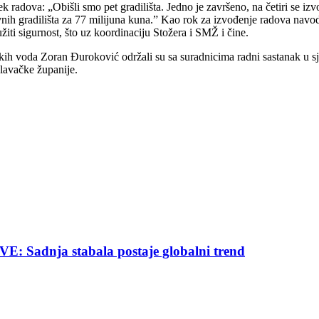
radova: „Obišli smo pet gradilišta. Jedno je završeno, na četiri se izv
ih gradilišta za 77 milijuna kuna.” Kao rok za izvođenje radova navodi 1
iti sigurnost, što uz koordinaciju Stožera i SMŽ i čine.
ih voda Zoran Đuroković održali su sa suradnicima radni sastanak u sje
lavačke županije.
nja stabala postaje globalni trend