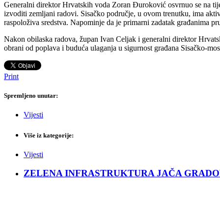
Generalni direktor Hrvatskih voda Zoran Đuroković osvrnuo se na tijek 
izvoditi zemljani radovi. Sisačko područje, u ovom trenutku, ima aktivn
raspoloživa sredstva. Napominje da je primarni zadatak građanima pruž
Nakon obilaska radova, župan Ivan Celjak i generalni direktor Hrvatsk
obrani od poplava i buduća ulaganja u sigurnost građana Sisačko-mos
Print
Spremljeno unutar:
Vijesti
Više iz kategorije:
Vijesti
ZELENA INFRASTRUKTURA JAČA GRADOVE: Sad