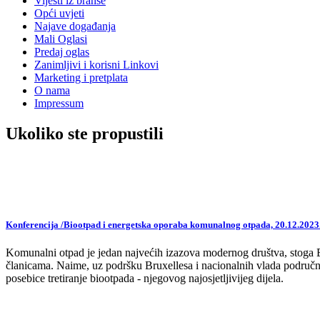
Vijesti iz branše
Opći uvjeti
Najave događanja
Mali Oglasi
Predaj oglas
Zanimljivi i korisni Linkovi
Marketing i pretplata
O nama
Impressum
Ukoliko ste propustili
Konferencija /Biootpad i energetska oporaba komunalnog otpada, 20.12.2023
Komunalni otpad je jedan najvećih izazova modernog društva, stoga EU,
članicama. Naime, uz podršku Bruxellesa i nacionalnih vlada područne
posebice tretiranje biootpada - njegovog najosjetljivijeg dijela.