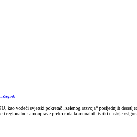
., Zagreb
 kao vodeći svjetski pokretač „zelenog razvoja“ posljednjih desetljeća
 i regionalne samouprave preko rada komunalnih tvrtki nastoje osigurat