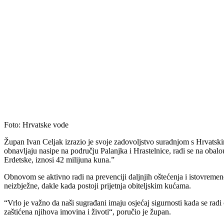
Foto: Hrvatske vode
Župan Ivan Celjak izrazio je svoje zadovoljstvo suradnjom s Hrvatsk
obnavljaju nasipe na području Palanjka i Hrastelnice, radi se na obalo
Erdetske, iznosi 42 milijuna kuna.”
Obnovom se aktivno radi na prevenciji daljnjih oštećenja i istovremen
neizbježne, dakle kada postoji prijetnja obiteljskim kućama.
“Vrlo je važno da naši sugrađani imaju osjećaj sigurnosti kada se radi 
zaštićena njihova imovina i životi“, poručio je župan.