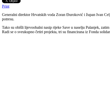
Print
Generalni direktor Hrvatskih voda Zoran Đuroković i župan Ivan Celjak
potresu.
Tako su obišli lijevoobalni nasip rijeke Save u naselju Palanjek, zati
Radi se o sveukupno četiri projekta, tri su financirana iz Fonda solid