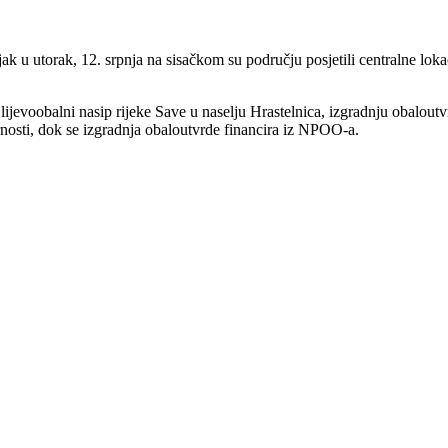
 u utorak, 12. srpnja na sisačkom su području posjetili centralne lokac
m lijevoobalni nasip rijeke Save u naselju Hrastelnica, izgradnju obalou
arnosti, dok se izgradnja obaloutvrde financira iz NPOO-a.