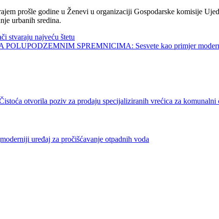
jem prošle godine u Ženevi u organizaciji Gospodarske komisije Ujed
nje urbanih sredina.
tvaraju najveću štetu
UPODZEMNIM SPREMNICIMA: Sesvete kao primjer modernog 
rila poziv za prodaju specijaliziranih vrećica za komunalni 
iji uređaj za pročišćavanje otpadnih voda