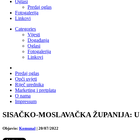
Oglasi
Predaj oglas
Fotogalerija
Linkovi
Categories
Vijesti
Događanja
Oglasi
Fotogalerija
Linkovi
Predaj oglas
Opći uvjeti
Riječ urednika
Marketing i pretplata
O nama
Impressum
SISAČKO-MOSLAVAČKA ŽUPANIJA: U tijeku
Objavio:
Komunal
|
20/07/2022