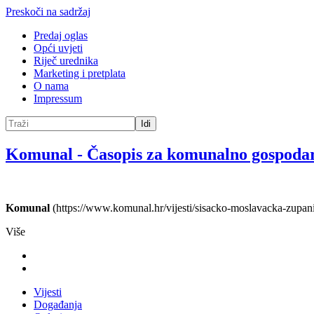
Preskoči na sadržaj
Predaj oglas
Opći uvjeti
Riječ urednika
Marketing i pretplata
O nama
Impressum
Idi
Komunal
-
Časopis za komunalno gospoda
Komunal
(https://www.komunal.hr/vijesti/sisacko-moslavacka-zupani
Više
Vijesti
Događanja