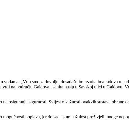
im vodama: „Vrlo smo zadovoljni dosadašnjim rezultatima radova u nad
utvrdi na području Galdova i sanira nasip u Savskoj ulici u Galdovu. Vr
o na osiguranju sigurnosti. Svijest o važnosti ovakvih sustava obrane o
o mogućnosti poplava, jer do sada smo nažalost proživjeli mnoge nepogode