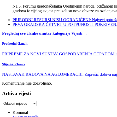
Na 5. Forumu gradonačelnika Ujedinjenih naroda, održanom kra
gradova iz cijelog svijeta preuzeli su nove obveze za ozelenjava
PRIRODNI RESURSI NISU OGRANIČENI: Najveći potrošači s
PRVA GRADSKA ČETVRT U POTPUNOSTI POKRIVENA POL
Pregledaj sve članke unutar kategorije Vijesti →
Prethodni članak
PRIPREME ZA NOVI SUSTAV GOSPODARENJA OTPADOM: Čistoća otvo
Slijedeći članak
NASTAVAK RADOVA NA AGLOMERACIJI: Zaprešić dobiva najmodern
Komentiranje nije dozvoljeno.
Arhiva vijesti
Arhiva
vijesti
Komunal