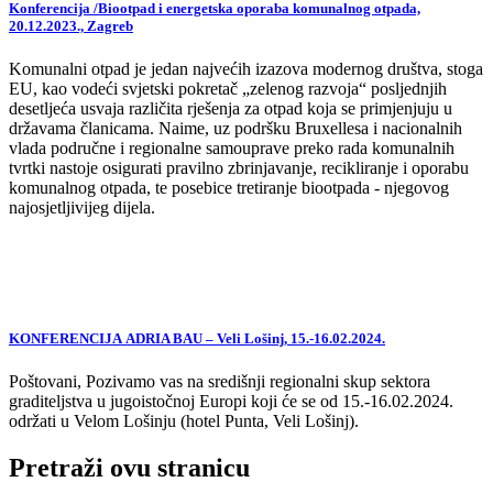
Konferencija /Biootpad i energetska oporaba komunalnog otpada,
20.12.2023., Zagreb
Komunalni otpad je jedan najvećih izazova modernog društva, stoga
EU, kao vodeći svjetski pokretač „zelenog razvoja“ posljednjih
desetljeća usvaja različita rješenja za otpad koja se primjenjuju u
državama članicama. Naime, uz podršku Bruxellesa i nacionalnih
vlada područne i regionalne samouprave preko rada komunalnih
tvrtki nastoje osigurati pravilno zbrinjavanje, recikliranje i oporabu
komunalnog otpada, te posebice tretiranje biootpada - njegovog
najosjetljivijeg dijela.
KONFERENCIJA ADRIA BAU – Veli Lošinj, 15.-16.02.2024.
Poštovani, Pozivamo vas na središnji regionalni skup sektora
graditeljstva u jugoistočnoj Europi koji će se od 15.-16.02.2024.
održati u Velom Lošinju (hotel Punta, Veli Lošinj).
Pretraži ovu stranicu