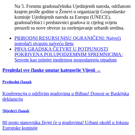
Na 5. Forumu gradonačelnika Ujedinjenih naroda, održanom
krajem prošle godine u Ženevi u organizaciji Gospodarske
komisije Ujedinjenih naroda za Europu (UNECE),
gradonačelnici i predstavnici gradova iz cijelog svijeta
preuzeli su nove obveze za ozelenjavanje urbanih sredina.
PRIRODNI RESURSI NISU OGRANIČENI: Najveći
potrošači stvaraju najveću štetu
PRVA GRADSKA ČETVRT U POTPUNOSTI
POKRIVENA POLUPODZEMNIM SPREMNICIMA:
Sesvete kao primjer modernog gospodarenja otpadom
Pregledaj sve članke unutar kategorije Vijesti →
Prethodni članak
Konferencija o održivim gradovima u Bilbau! Donosi se Baskijska
deklaracija
Slijedeći članak
80 posto stanovnika živjet će u gradovima! Urbani okoliš u fokusu
Europske komisije