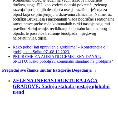
Komunalni otpad je jedan najvećih izazova modernog
društva, stoga EU, kao vodeći svjetski pokretač „zelenog
razvoja“ posljednjih desetljeća usvaja različita rješenja za
otpad koja se primjenjuju u državama članicama. Naime, uz
podršku Bruxellesa i nacionalnih vlada područne i regionalne
samouprave preko rada komunalnih tvrtki nastoje osigurati
pravilno zbrinjavanje, recikliranje i oporabu komunalnog
otpada, te posebice tretiranje biootpada - njegovog
najosjetljivijeg dijela.
Kako poboljšati upravljanje grobljima? - Konferencija o
grobljima u Splitu 07.-08.12.2023.
PRIPREME ZA ADRIATIC CEMETERY DAYS U
SPLITU: Kako poboljšati komunalni standard na grobljima?
Pregledaj sve članke unutar kategorije Događanja →
ZELENA INFRASTRUKTURA JAČA
GRADOVE: Sadnja stabala postaje globalni
trend