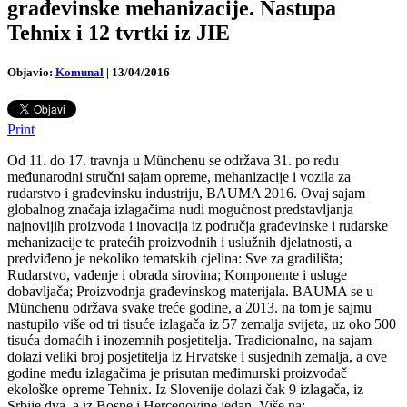
građevinske mehanizacije. Nastupa
Tehnix i 12 tvrtki iz JIE
Objavio:
Komunal
|
13/04/2016
Print
Od 11. do 17. travnja u Münchenu se održava 31. po redu
međunarodni stručni sajam opreme, mehanizacije i vozila za
rudarstvo i građevinsku industriju, BAUMA 2016. Ovaj sajam
globalnog značaja izlagačima nudi mogućnost predstavljanja
najnovijih proizvoda i inovacija iz područja građevinske i rudarske
mehanizacije te pratećih proizvodnih i uslužnih djelatnosti, a
predviđeno je nekoliko tematskih cjelina: Sve za gradilišta;
Rudarstvo, vađenje i obrada sirovina; Komponente i usluge
dobavljača; Proizvodnja građevinskog materijala. BAUMA se u
Münchenu održava svake treće godine, a 2013. na tom je sajmu
nastupilo više od tri tisuće izlagača iz 57 zemalja svijeta, uz oko 500
tisuća domaćih i inozemnih posjetitelja. Tradicionalno, na sajam
dolazi veliki broj posjetitelja iz Hrvatske i susjednih zemalja, a ove
godine među izlagačima je prisutan međimurski proizvođač
ekološke opreme Tehnix. Iz Slovenije dolazi čak 9 izlagača, iz
Srbije dva, a iz Bosne i Hercegovine jedan. Više na: