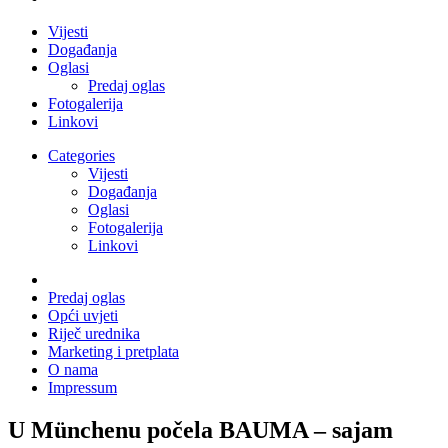
Vijesti
Događanja
Oglasi
Predaj oglas
Fotogalerija
Linkovi
Categories
Vijesti
Događanja
Oglasi
Fotogalerija
Linkovi
Predaj oglas
Opći uvjeti
Riječ urednika
Marketing i pretplata
O nama
Impressum
U Münchenu počela BAUMA – sajam