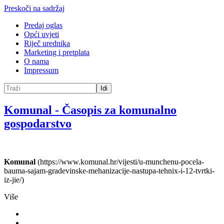
Preskoči na sadržaj
Predaj oglas
Opći uvjeti
Riječ urednika
Marketing i pretplata
O nama
Impressum
Idi
Komunal
-
Časopis za komunalno
gospodarstvo
Komunal
(https://www.komunal.hr/vijesti/u-munchenu-pocela-
bauma-sajam-gradevinske-mehanizacije-nastupa-tehnix-i-12-tvrtki-
iz-jie/)
Više