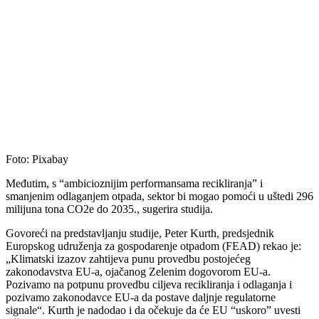
Foto: Pixabay
Međutim, s “ambicioznijim performansama recikliranja” i
smanjenim odlaganjem otpada, sektor bi mogao pomoći u uštedi 296
milijuna tona CO2e do 2035., sugerira studija.
Govoreći na predstavljanju studije, Peter Kurth, predsjednik
Europskog udruženja za gospodarenje otpadom (FEAD) rekao je:
„Klimatski izazov zahtijeva punu provedbu postojećeg
zakonodavstva EU-a, ojačanog Zelenim dogovorom EU-a.
Pozivamo na potpunu provedbu ciljeva recikliranja i odlaganja i
pozivamo zakonodavce EU-a da postave daljnje regulatorne
signale“. Kurth je nadodao i da očekuje da će EU “uskoro” uvesti