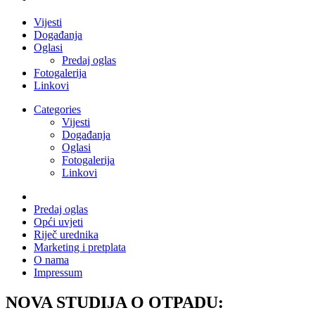
Vijesti
Događanja
Oglasi
Predaj oglas
Fotogalerija
Linkovi
Categories
Vijesti
Događanja
Oglasi
Fotogalerija
Linkovi
Predaj oglas
Opći uvjeti
Riječ urednika
Marketing i pretplata
O nama
Impressum
NOVA STUDIJA O OTPADU: