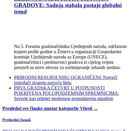
GRADOVE: Sadnja stabala postaje globalni
trend
Na 5. Forumu gradonačelnika Ujedinjenih naroda, održanom
krajem prošle godine u Ženevi u organizaciji Gospodarske
komisije Ujedinjenih naroda za Europu (UNECE),
gradonačelnici i predstavnici gradova iz cijelog svijeta
preuzeli su nove obveze za ozelenjavanje urbanih sredina.
PRIRODNI RESURSI NISU OGRANIČENI: Najveći
potrošači stvaraju najveću štetu
PRVA GRADSKA ČETVRT U POTPUNOSTI
POKRIVENA POLUPODZEMNIM SPREMNICIMA:
Sesvete kao primjer modernog gospodarenja otpadom
Pregledaj sve članke unutar kategorije Vijesti →
Prethodni članak