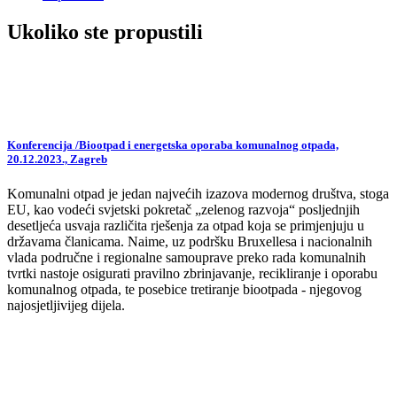
Ukoliko ste propustili
Konferencija /Biootpad i energetska oporaba komunalnog otpada,
20.12.2023., Zagreb
Komunalni otpad je jedan najvećih izazova modernog društva, stoga
EU, kao vodeći svjetski pokretač „zelenog razvoja“ posljednjih
desetljeća usvaja različita rješenja za otpad koja se primjenjuju u
državama članicama. Naime, uz podršku Bruxellesa i nacionalnih
vlada područne i regionalne samouprave preko rada komunalnih
tvrtki nastoje osigurati pravilno zbrinjavanje, recikliranje i oporabu
komunalnog otpada, te posebice tretiranje biootpada - njegovog
najosjetljivijeg dijela.