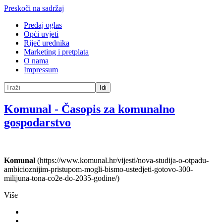
Preskoči na sadržaj
Predaj oglas
Opći uvjeti
Riječ urednika
Marketing i pretplata
O nama
Impressum
Idi
Komunal
-
Časopis za komunalno
gospodarstvo
Komunal
(https://www.komunal.hr/vijesti/nova-studija-o-otpadu-
ambicioznijim-pristupom-mogli-bismo-ustedjeti-gotovo-300-
milijuna-tona-co2e-do-2035-godine/)
Više