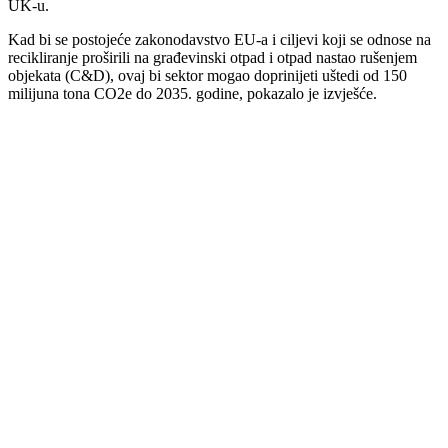
UK-u.
Kad bi se postojeće zakonodavstvo EU-a i ciljevi koji se odnose na
recikliranje proširili na građevinski otpad i otpad nastao rušenjem
objekata (C&D), ovaj bi sektor mogao doprinijeti uštedi od 150
milijuna tona CO2e do 2035. godine, pokazalo je izvješće.