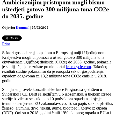
Ambicioznijim pristupom mogli bismo
uštedjeti gotovo 300 milijuna tona CO2e
do 2035. godine
Objavio:
Komunal
|
07/03/2022
Print
Sektori gospodarenja otpadom u Europskoj uniji i Ujedinjenom
Kraljevstvu mogli bi pomoći u uštedi gotovo 300 milijuna tona
ekvivalenata ugljičnog dioksida (CO2e) do 2035. godine, pokazala
je studija čije je rezultate prenio portal
letsrecycle.com
. Također,
rezultati studije pokazali su da je europski sektor gospodarenja
otpadom odgovoran za 13,2 milijuna tona CO2e emisije u 2018.
godini.
Studiju su provele konzultantske kuće Prognos sa sjedištem u
Švicarskoj i CE Delft sa sjedištem u Nizozemskoj, a tijekom izrade
studije bavile su se s ukupno 10 podsektora otpada na koje je
trenutno usmjereno EU zakonodavstvo. To su papir, staklo, plastika,
željezo, aluminij, drvo, tekstil, gume, biootpad i gorivo iz otpada
(RDF). Oni su u 2018. godini činili 19% ukupnog otpada u EU-u i