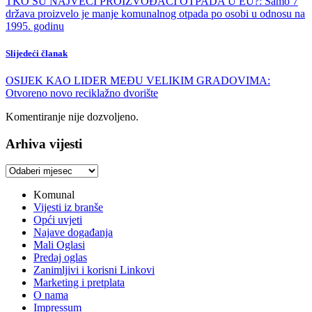
TKO SU NAJVEĆI PROIZVOĐAČI OTPADA U EU?: Samo 7
država proizvelo je manje komunalnog otpada po osobi u odnosu na
1995. godinu
Slijedeći članak
OSIJEK KAO LIDER MEĐU VELIKIM GRADOVIMA:
Otvoreno novo reciklažno dvorište
Komentiranje nije dozvoljeno.
Arhiva vijesti
Arhiva
vijesti
Komunal
Vijesti iz branše
Opći uvjeti
Najave događanja
Mali Oglasi
Predaj oglas
Zanimljivi i korisni Linkovi
Marketing i pretplata
O nama
Impressum