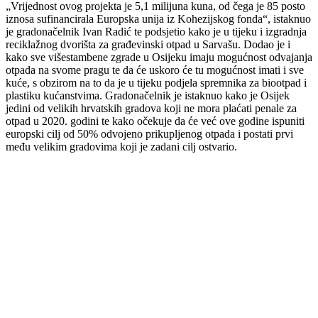
„Vrijednost ovog projekta je 5,1 milijuna kuna, od čega je 85 posto
iznosa sufinancirala Europska unija iz Kohezijskog fonda“, istaknuo
je gradonačelnik Ivan Radić te podsjetio kako je u tijeku i izgradnja
reciklažnog dvorišta za građevinski otpad u Sarvašu. Dodao je i
kako sve višestambene zgrade u Osijeku imaju mogućnost odvajanja
otpada na svome pragu te da će uskoro će tu mogućnost imati i sve
kuće, s obzirom na to da je u tijeku podjela spremnika za biootpad i
plastiku kućanstvima. Gradonačelnik je istaknuo kako je Osijek
jedini od velikih hrvatskih gradova koji ne mora plaćati penale za
otpad u 2020. godini te kako očekuje da će već ove godine ispuniti
europski cilj od 50% odvojeno prikupljenog otpada i postati prvi
među velikim gradovima koji je zadani cilj ostvario.