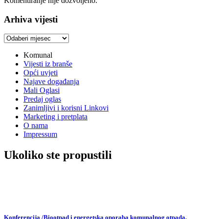
Komentiranje nije dozvoljeno.
Arhiva vijesti
Arhiva
vijesti
Komunal
Vijesti iz branše
Opći uvjeti
Najave događanja
Mali Oglasi
Predaj oglas
Zanimljivi i korisni Linkovi
Marketing i pretplata
O nama
Impressum
Ukoliko ste propustili
Konferencija /Biootpad i energetska oporaba komunalnog otpada,