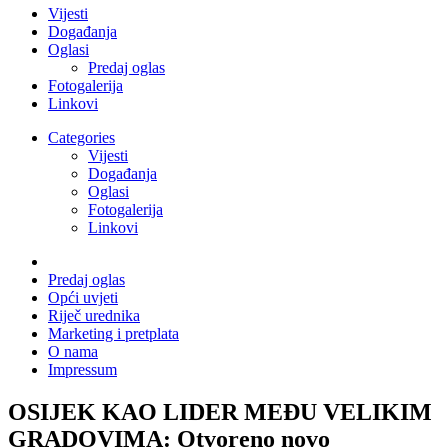
Vijesti
Događanja
Oglasi
Predaj oglas
Fotogalerija
Linkovi
Categories
Vijesti
Događanja
Oglasi
Fotogalerija
Linkovi
Predaj oglas
Opći uvjeti
Riječ urednika
Marketing i pretplata
O nama
Impressum
OSIJEK KAO LIDER MEĐU VELIKIM
GRADOVIMA: Otvoreno novo