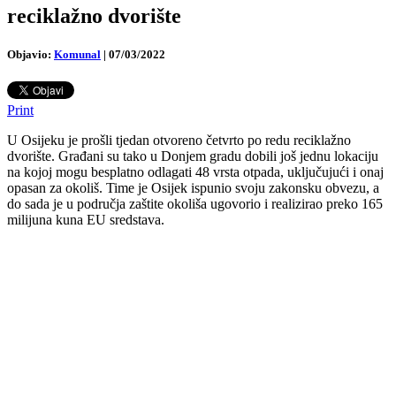
reciklažno dvorište
Objavio:
Komunal
|
07/03/2022
Print
U Osijeku je prošli tjedan otvoreno četvrto po redu reciklažno
dvorište. Građani su tako u Donjem gradu dobili još jednu lokaciju
na kojoj mogu besplatno odlagati 48 vrsta otpada, uključujući i onaj
opasan za okoliš. Time je Osijek ispunio svoju zakonsku obvezu, a
do sada je u područja zaštite okoliša ugovorio i realizirao preko 165
milijuna kuna EU sredstava.