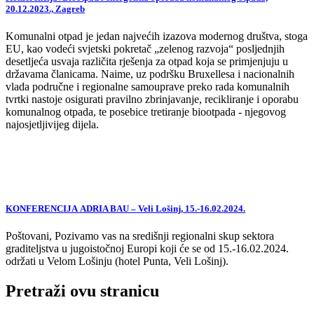
20.12.2023., Zagreb
Komunalni otpad je jedan najvećih izazova modernog društva, stoga
EU, kao vodeći svjetski pokretač „zelenog razvoja“ posljednjih
desetljeća usvaja različita rješenja za otpad koja se primjenjuju u
državama članicama. Naime, uz podršku Bruxellesa i nacionalnih
vlada područne i regionalne samouprave preko rada komunalnih
tvrtki nastoje osigurati pravilno zbrinjavanje, recikliranje i oporabu
komunalnog otpada, te posebice tretiranje biootpada - njegovog
najosjetljivijeg dijela.
KONFERENCIJA ADRIA BAU – Veli Lošinj, 15.-16.02.2024.
Poštovani, Pozivamo vas na središnji regionalni skup sektora
graditeljstva u jugoistočnoj Europi koji će se od 15.-16.02.2024.
održati u Velom Lošinju (hotel Punta, Veli Lošinj).
Pretraži ovu stranicu