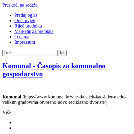
Preskoči na sadržaj
Predaj oglas
Opći uvjeti
Riječ urednika
Marketing i pretplata
O nama
Impressum
Idi
Komunal
-
Časopis za komunalno
gospodarstvo
Komunal
(https://www.komunal.hr/vijesti/osijek-kao-lider-medu-
velikim-gradovima-otvoreno-novo-reciklazno-dvoriste/)
Više