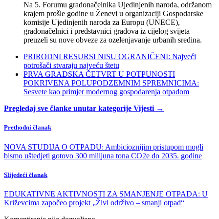
Na 5. Forumu gradonačelnika Ujedinjenih naroda, održanom
krajem prošle godine u Ženevi u organizaciji Gospodarske
komisije Ujedinjenih naroda za Europu (UNECE),
gradonačelnici i predstavnici gradova iz cijelog svijeta
preuzeli su nove obveze za ozelenjavanje urbanih sredina.
PRIRODNI RESURSI NISU OGRANIČENI: Najveći
potrošači stvaraju najveću štetu
PRVA GRADSKA ČETVRT U POTPUNOSTI
POKRIVENA POLUPODZEMNIM SPREMNICIMA:
Sesvete kao primjer modernog gospodarenja otpadom
Pregledaj sve članke unutar kategorije Vijesti →
Prethodni članak
NOVA STUDIJA O OTPADU: Ambicioznijim pristupom mogli
bismo uštedjeti gotovo 300 milijuna tona CO2e do 2035. godine
Slijedeći članak
EDUKATIVNE AKTIVNOSTI ZA SMANJENJE OTPADA: U
Križevcima započeo projekt „Živi održivo – smanji otpad“