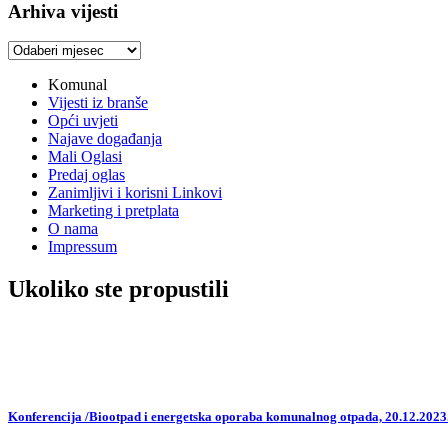
Arhiva vijesti
Arhiva
vijesti
Komunal
Vijesti iz branše
Opći uvjeti
Najave događanja
Mali Oglasi
Predaj oglas
Zanimljivi i korisni Linkovi
Marketing i pretplata
O nama
Impressum
Ukoliko ste propustili
Konferencija /Biootpad i energetska oporaba komunalnog otpada, 20.12.2023