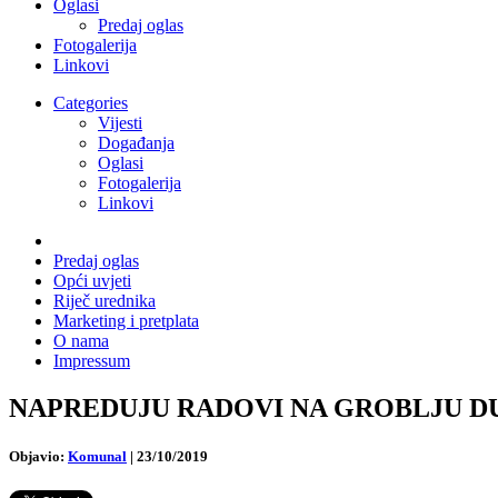
Oglasi
Predaj oglas
Fotogalerija
Linkovi
Categories
Vijesti
Događanja
Oglasi
Fotogalerija
Linkovi
Predaj oglas
Opći uvjeti
Riječ urednika
Marketing i pretplata
O nama
Impressum
NAPREDUJU RADOVI NA GROBLJU DUBAC:
Objavio:
Komunal
|
23/10/2019