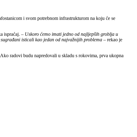
afostanicom i svom potrebnom infrastrukturom na koju će se
a ispraćaj. –
Uskoro ćemo imati jedno od najljepših groblja u
ši sugrađani isticali kao jedan od najvažnijih problema
– rekao je
a. Ako radovi budu napredovali u skladu s rokovima, prva ukopna