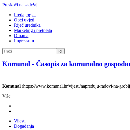
Preskoči na sadržaj
Predaj oglas
Opći uvjeti
Riječ urednika
Marketing i pretplata
O nama
Impressum
Idi
Komunal
-
Časopis za komunalno gospoda
Komunal
(https://www.komunal.hr/vijesti/napreduju-radovi-na-grob
Više
Vijesti
Događanja