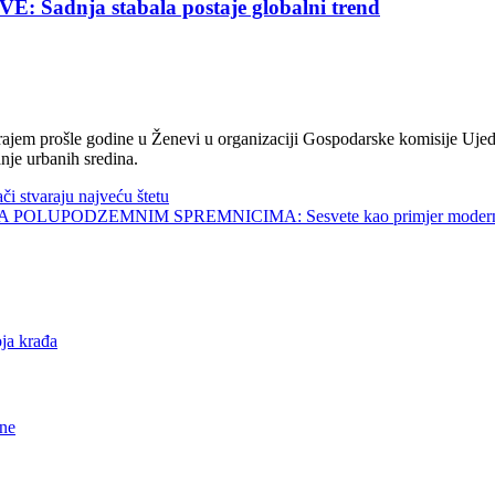
nja stabala postaje globalni trend
jem prošle godine u Ženevi u organizaciji Gospodarske komisije Ujed
nje urbanih sredina.
tvaraju najveću štetu
UPODZEMNIM SPREMNICIMA: Sesvete kao primjer modernog 
a krađa
ne