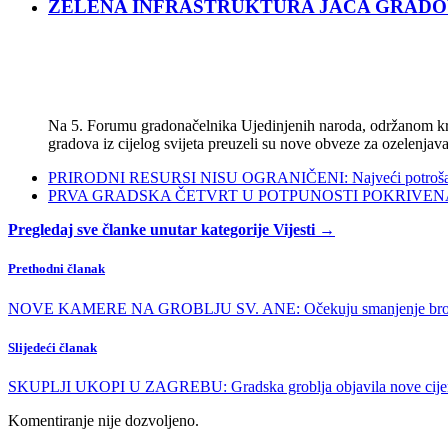
ZELENA INFRASTRUKTURA JAČA GRADOVE: Sad
Na 5. Forumu gradonačelnika Ujedinjenih naroda, održanom kra
gradova iz cijelog svijeta preuzeli su nove obveze za ozelenjava
PRIRODNI RESURSI NISU OGRANIČENI: Najveći potrošači s
PRVA GRADSKA ČETVRT U POTPUNOSTI POKRIVENA POL
Pregledaj sve članke unutar kategorije Vijesti →
Prethodni članak
NOVE KAMERE NA GROBLJU SV. ANE: Očekuju smanjenje broj
Slijedeći članak
SKUPLJI UKOPI U ZAGREBU: Gradska groblja objavila nove cije
Komentiranje nije dozvoljeno.