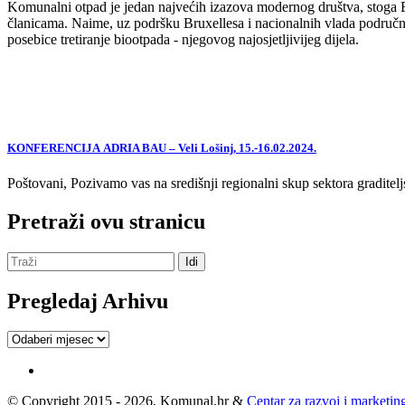
Komunalni otpad je jedan najvećih izazova modernog društva, stoga EU,
članicama. Naime, uz podršku Bruxellesa i nacionalnih vlada područne
posebice tretiranje biootpada - njegovog najosjetljivijeg dijela.
KONFERENCIJA ADRIA BAU – Veli Lošinj, 15.-16.02.2024.
Poštovani, Pozivamo vas na središnji regionalni skup sektora graditelj
Pretraži ovu stranicu
Pregledaj Arhivu
Pregledaj
Arhivu
© Copyright 2015 - 2026, Komunal.hr &
Centar za razvoj i marketing