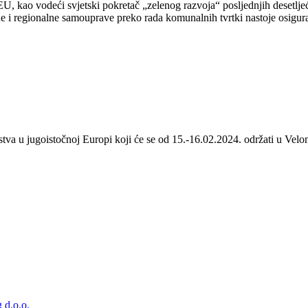
 kao vodeći svjetski pokretač „zelenog razvoja“ posljednjih desetljeća
 i regionalne samouprave preko rada komunalnih tvrtki nastoje osigurat
stva u jugoistočnoj Europi koji će se od 15.-16.02.2024. održati u Velom
 d.o.o.