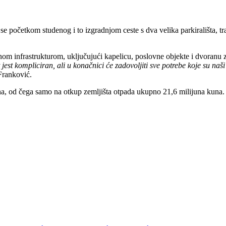
početkom studenog i to izgradnjom ceste s dva velika parkirališta, tr
om infrastrukturom, uključujući kapelicu, poslovne objekte i dvoranu z
 jest kompliciran, ali u konačnici će zadovoljiti sve potrebe koje su na
Franković.
kuna, od čega samo na otkup zemljišta otpada ukupno 21,6 milijuna kun