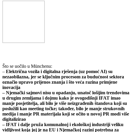
Što se uočilo u Münchenu:
–
Električna vozila i digitalna rješenja (uz pomoć AI) su
nezaobilazna, jer se ključnim procesom za budućnost sektora
označio upravo prijenos znanja i što veća razina primjene
inovacija
– Njemački sajmovi nisu u opadanju, unatoč lošijim trendovima
u drugim zemljama i dojmu kako je ovogodišnji IFAT imao
manje posjetitelja, ali bilo je više neizgrađenih štandova koji su
poslužili kao meeting točke; također, bilo je manje strukovnih
medija i manje PR materijala koji se očito u novoj PR modi više
digitalizirao
– IFAT i dalje pruža komunalnoj i ekološkoj industriji veliku
vidljivost koja joj je na EU i Njemačkoj razini potrebna za