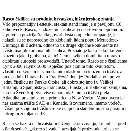
Rasco čistilice su produkt hrvatskog inženjerskog znanja
Vrlo prepoznatljiv i estetski efektan štand imao je u paviljonu C6
kalinovečki Rasco, s izloženim čistilicama i cestovnom opremom.
Upravo ta pozicija štanda govori dosta o ugledu kompanije, jer
nalazili su se neposredno do globalnih lidera poput Mercedesa-
Unimoga ili Buchera, odnosno uz druge ključne konkurente na
tržištu manjih komunalnih čistilica. Poznato je kako je konkurencija
izuzetno jaka i globalna, ali tržištem u svijetu dominiraju upravo
etablirani europski proizvođači. Unatoč tome, Rasco se s čistilicama
Lynx 2000 i Lynx 5000 uspješno pozicionira bilo kvalitetom,
vlastitim razvojem ili samostalnim ulaskom na inozemna tržišta, a
predsjednik Uprave Ivan Franičević dodaje: Prodali smo upravo
jednu čistilicu na Farske Otoke, ali dobro stojimo i u Velikoj
Britaniji, u Španjolskoj, Francuskoj, Finskoj, u Baltičkim zemljama,
kao i u Švedskoj. Sve više napora ulažemo na tržišta preko
Atlantika, prisutni smo u primjerice u New Yorku i Vancouveru jer
nas zanima tržište SAD-a i Kanade. Istovremeno, imamo vodeću
tržišnu poziciju na tržištu Grčke i Cipra, a standardno smo prisutni i
u drugim zemljama JIE.
Rasco se bazira na hrvatskom inženjerskom znanju, krenuli su pred
više desetljeća „skoro s livade“, razvijajući proizvode koji su se