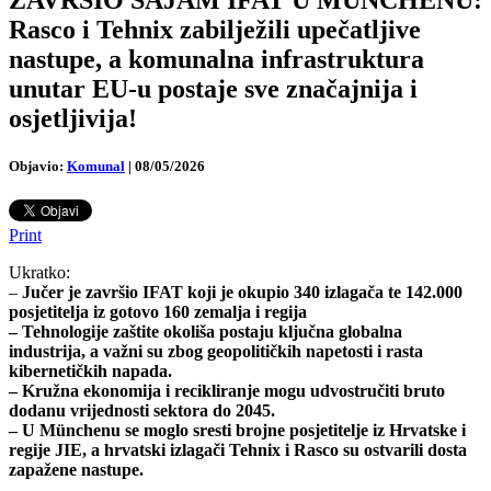
Rasco i Tehnix zabilježili upečatljive
nastupe, a komunalna infrastruktura
unutar EU-u postaje sve značajnija i
osjetljivija!
Objavio:
Komunal
|
08/05/2026
Print
Ukratko:
–
Jučer je završio IFAT koji je okupio 340 izlagača te 142.000
posjetitelja iz gotovo 160 zemalja i regija
– Tehnologije zaštite okoliša postaju ključna globalna
industrija, a važni su zbog geopolitičkih napetosti i rasta
kibernetičkih napada.
– Kružna ekonomija i recikliranje mogu udvostručiti bruto
dodanu vrijednosti sektora do 2045.
– U Münchenu se moglo sresti brojne posjetitelje iz Hrvatske i
regije JIE, a hrvatski izlagači Tehnix i Rasco su ostvarili dosta
zapažene nastupe.