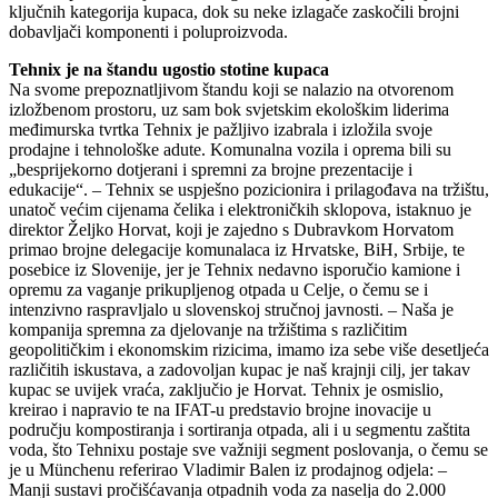
ključnih kategorija kupaca, dok su neke izlagače zaskočili brojni
dobavljači komponenti i poluproizvoda.
Tehnix je na štandu ugostio stotine kupaca
Na svome prepoznatljivom štandu koji se nalazio na otvorenom
izložbenom prostoru, uz sam bok svjetskim ekološkim liderima
međimurska tvrtka Tehnix je pažljivo izabrala i izložila svoje
prodajne i tehnološke adute. Komunalna vozila i oprema bili su
„besprijekorno dotjerani i spremni za brojne prezentacije i
edukacije“. – Tehnix se uspješno pozicionira i prilagođava na tržištu,
unatoč većim cijenama čelika i elektroničkih sklopova, istaknuo je
direktor Željko Horvat, koji je zajedno s Dubravkom Horvatom
primao brojne delegacije komunalaca iz Hrvatske, BiH, Srbije, te
posebice iz Slovenije, jer je Tehnix nedavno isporučio kamione i
opremu za vaganje prikupljenog otpada u Celje, o čemu se i
intenzivno raspravljalo u slovenskoj stručnoj javnosti. – Naša je
kompanija spremna za djelovanje na tržištima s različitim
geopolitičkim i ekonomskim rizicima, imamo iza sebe više desetljeća
različitih iskustava, a zadovoljan kupac je naš krajnji cilj, jer takav
kupac se uvijek vraća, zaključio je Horvat. Tehnix je osmislio,
kreirao i napravio te na IFAT-u predstavio brojne inovacije u
području kompostiranja i sortiranja otpada, ali i u segmentu zaštita
voda, što Tehnixu postaje sve važniji segment poslovanja, o čemu se
je u Münchenu referirao Vladimir Balen iz prodajnog odjela: –
Manji sustavi pročišćavanja otpadnih voda za naselja do 2.000