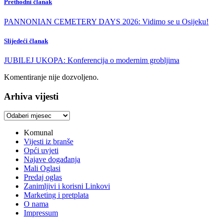
Prethodni članak
PANNONIAN CEMETERY DAYS 2026: Vidimo se u Osijeku!
Slijedeći članak
JUBILEJ UKOPA: Konferencija o modernim grobljima
Komentiranje nije dozvoljeno.
Arhiva vijesti
Arhiva
vijesti
Komunal
Vijesti iz branše
Opći uvjeti
Najave događanja
Mali Oglasi
Predaj oglas
Zanimljivi i korisni Linkovi
Marketing i pretplata
O nama
Impressum