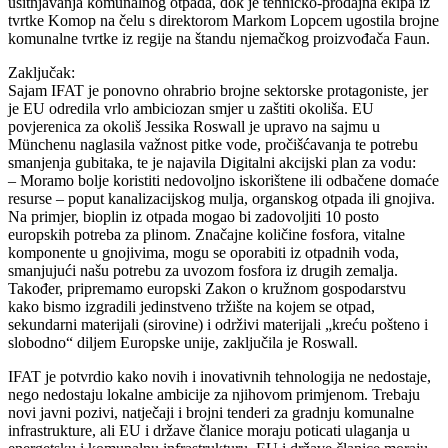
usitnjavanja komunalnog otpada, dok je tehničko-prodajna ekipa iz
tvrtke Komop na čelu s direktorom Markom Lopcem ugostila brojne
komunalne tvrtke iz regije na štandu njemačkog proizvođača Faun.
Zaključak:
Sajam IFAT je ponovno ohrabrio brojne sektorske protagoniste, jer
je EU odredila vrlo ambiciozan smjer u zaštiti okoliša. EU
povjerenica za okoliš Jessika Roswall je upravo na sajmu u
Münchenu naglasila važnost pitke vode, pročišćavanja te potrebu
smanjenja gubitaka, te je najavila Digitalni akcijski plan za vodu:
– Moramo bolje koristiti nedovoljno iskorištene ili odbačene domaće
resurse – poput kanalizacijskog mulja, organskog otpada ili gnojiva.
Na primjer, bioplin iz otpada mogao bi zadovoljiti 10 posto
europskih potreba za plinom. Značajne količine fosfora, vitalne
komponente u gnojivima, mogu se oporabiti iz otpadnih voda,
smanjujući našu potrebu za uvozom fosfora iz drugih zemalja.
Također, pripremamo europski Zakon o kružnom gospodarstvu
kako bismo izgradili jedinstveno tržište na kojem se otpad,
sekundarni materijali (sirovine) i održivi materijali „kreću pošteno i
slobodno“ diljem Europske unije, zaključila je Roswall.
IFAT je potvrdio kako novih i inovativnih tehnologija ne nedostaje,
nego nedostaju lokalne ambicije za njihovom primjenom. Trebaju
novi javni pozivi, natječaji i brojni tenderi za gradnju komunalne
infrastrukture, ali EU i države članice moraju poticati ulaganja u