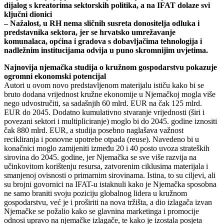
dijalog s kreatorima sektorskih politika, a na IFAT dolaze svi
ključni dionici
– Nažalost, u RH nema sličnih susreta donositelja odluka i
predstavnika sektora, jer se hrvatsko umrežavanje
komunalaca, općina i gradova s dobavljačima tehnologija i
nadležnim institucijama odvija u puno skromnijim uvjetima.
Najnovija njemačka studija o kružnom gospodarstvu pokazuje
ogromni ekonomski potencijal
Autori u ovom novo predstavljenom materijalu ističu kako bi se
bruto dodana vrijednost kružne ekonomije u Njemačkoj mogla više
nego udvostručiti, sa sadašnjih 60 mlrd. EUR na čak 125 mlrd.
EUR do 2045. Dodatno kumulativno stvaranje vrijednosti (širi i
povezani sektori i multipliciranje) moglo bi do 2045. godine iznositi
čak 880 mlrd. EUR, a studija posebno naglašava važnost
recikliranja i ponovne upotrebe otpada (reuse). Navedeno bi u
konačnici moglo zamijeniti između 20 i 40 posto uvoza strateških
sirovina do 2045. godine, jer Njemačka se sve više razvija na
učinkovitom korištenju resursa, zatvorenim ciklusima materijala i
smanjenoj ovisnosti o primarnim sirovinama. Istina, to su ciljevi, ali
su brojni govornici na IFAT-u istaknuli kako je Njemačka sposobna
ne samo braniti svoju poziciju globalnog lidera u kružnom
gospodarstvu, već je i proširiti na nova tržišta, a dio izlagača izvan
Njemačke se požalio kako se glavnina marketinga i promocije
odnosi upravo na njemačke izlagače, te kako je izostala posjeta