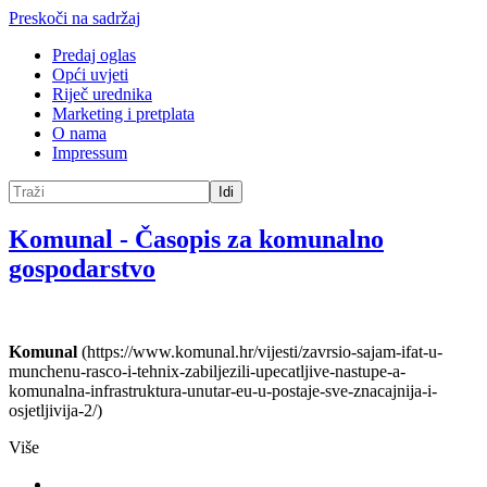
Preskoči na sadržaj
Predaj oglas
Opći uvjeti
Riječ urednika
Marketing i pretplata
O nama
Impressum
Idi
Komunal
-
Časopis za komunalno
gospodarstvo
Komunal
(https://www.komunal.hr/vijesti/zavrsio-sajam-ifat-u-
munchenu-rasco-i-tehnix-zabiljezili-upecatljive-nastupe-a-
komunalna-infrastruktura-unutar-eu-u-postaje-sve-znacajnija-i-
osjetljivija-2/)
Više