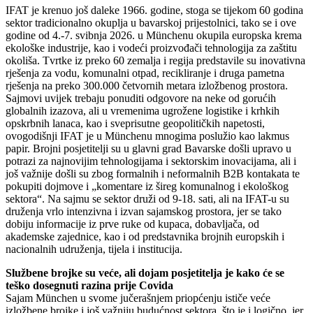
IFAT je krenuo još daleke 1966. godine, stoga se tijekom 60 godina
sektor tradicionalno okuplja u bavarskoj prijestolnici, tako se i ove
godine od 4.-7. svibnja 2026. u Münchenu okupila europska krema
ekološke industrije, kao i vodeći proizvođači tehnologija za zaštitu
okoliša. Tvrtke iz preko 60 zemalja i regija predstavile su inovativna
rješenja za vodu, komunalni otpad, recikliranje i druga pametna
rješenja na preko 300.000 četvornih metara izložbenog prostora.
Sajmovi uvijek trebaju ponuditi odgovore na neke od gorućih
globalnih izazova, ali u vremenima ugrožene logistike i krhkih
opskrbnih lanaca, kao i sveprisutne geopolitičkih napetosti,
ovogodišnji IFAT je u Münchenu mnogima poslužio kao lakmus
papir. Brojni posjetitelji su u glavni grad Bavarske došli upravo u
potrazi za najnovijim tehnologijama i sektorskim inovacijama, ali i
još važnije došli su zbog formalnih i neformalnih B2B kontakata te
pokupiti dojmove i „komentare iz šireg komunalnog i ekološkog
sektora“. Na sajmu se sektor druži od 9-18. sati, ali na IFAT-u su
druženja vrlo intenzivna i izvan sajamskog prostora, jer se tako
dobiju informacije iz prve ruke od kupaca, dobavljača, od
akademske zajednice, kao i od predstavnika brojnih europskih i
nacionalnih udruženja, tijela i institucija.
Službene brojke su veće, ali dojam posjetitelja je kako će se
teško dosegnuti razina prije Covida
Sajam München u svome jučerašnjem priopćenju ističe veće
izložbene brojke i još važniju budućnost sektora, što je i logično, jer