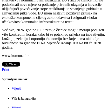
energetsku i komunalnu infrastrukturu. EU i države članice moraju
poduzimati nove mjere za poticanje privatnih ulaganja u inovacije,
uključujući povećavanje stope recikliranja te smanjenje gubitaka u
zahvaćanju pitke vode. EU mora nastaviti pozitivan pritisak na
ekološke komponente cijelog zakonodavstva i osigurati visoku
učinkovitost komunalne infrastrukture na terenu.
Već ove, 2026. godine EU i zemlje članice mogu i moraju poduzeti
više konkretnih koraka kako bi se potaknuo prijelaz na inovativniju,
kružniju, zeleniju i otporniju ekonomiju bez koje nema niti bolje
budućnosti za građane EU-a. Sljedeće izdanje IFAT-a bit će 2028.
godine.
www.komunal.hr
Print
Spremljeno unutar:
Vijesti
Više iz kategorije:
Vijesti