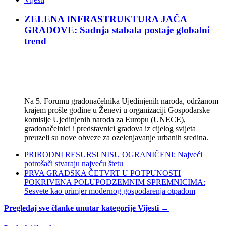
ZELENA INFRASTRUKTURA JAČA
GRADOVE: Sadnja stabala postaje globalni
trend
Na 5. Forumu gradonačelnika Ujedinjenih naroda, održanom
krajem prošle godine u Ženevi u organizaciji Gospodarske
komisije Ujedinjenih naroda za Europu (UNECE),
gradonačelnici i predstavnici gradova iz cijelog svijeta
preuzeli su nove obveze za ozelenjavanje urbanih sredina.
PRIRODNI RESURSI NISU OGRANIČENI: Najveći
potrošači stvaraju najveću štetu
PRVA GRADSKA ČETVRT U POTPUNOSTI
POKRIVENA POLUPODZEMNIM SPREMNICIMA:
Sesvete kao primjer modernog gospodarenja otpadom
Pregledaj sve članke unutar kategorije Vijesti →