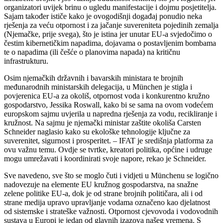
organizatori uvijek brinu o ugledu manifestacije i dojmu posjetitelja.
Sajam također ističe kako je ovogodišnji događaj ponudio neka
rješenja za veću otpornost i za jačanje suvereniteta pojedinih zemalja
(Njemačke, prije svega), što je istina jer unutar EU-a svjedočimo o
čestim kibernetičkim napadima, dojavama o postavljenim bombama
te o napadima (ili češće o planovima napada) na kritičnu
infrastrukturu.
Osim njemačkih državnih i bavarskih ministara te brojnih
međunarodnih ministarskih delegacija, u München je stigla i
povjerenica EU-a za okoliš, otpornost voda i konkurentno kružno
gospodarstvo, Jessika Roswall, kako bi se sama na ovom vodećem
europskom sajmu uvjerila u napredna rješenja za vodu, recikliranje i
kružnost. Na sajmu je njemački ministar zaštite okoliša Carsten
Schneider naglasio kako su ekološke tehnologije ključne za
suverenitet, sigurnost i prosperitet. – IFAT je središnja platforma za
ovu važnu temu. Ovdje se tvrtke, kreatori politika, općine i udruge
mogu umrežavati i koordinirati svoje napore, rekao je Schneider.
Sve navedeno, sve što se moglo čuti i vidjeti u Münchenu se logično
nadovezuje na elemente EU kružnog gospodarstva, na snažne
zelene politike EU-a, dok je od strane brojnih političara, ali i od
strane medija upravo upravljanje vodama označeno kao djelatnost
od sistemske i strateške važnosti. Otpornost cjevovoda i vodovodnih
sustava u Europi je jedan od glavnih izazova našeg vremena. S