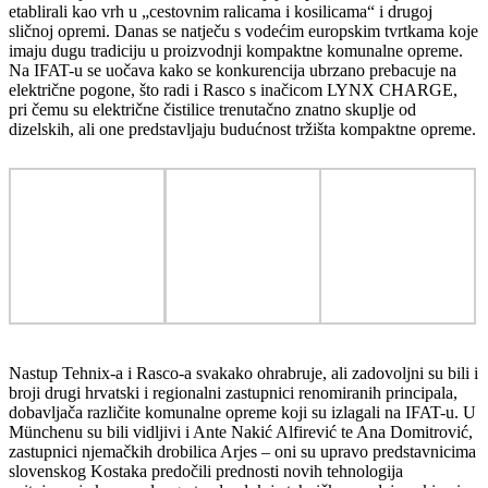
etablirali kao vrh u „cestovnim ralicama i kosilicama“ i drugoj
sličnoj opremi. Danas se natječu s vodećim europskim tvrtkama koje
imaju dugu tradiciju u proizvodnji kompaktne komunalne opreme.
Na IFAT-u se uočava kako se konkurencija ubrzano prebacuje na
električne pogone, što radi i Rasco s inačicom LYNX CHARGE,
pri čemu su električne čistilice trenutačno znatno skuplje od
dizelskih, ali one predstavljaju budućnost tržišta kompaktne opreme.
Nastup Tehnix-a i Rasco-a svakako ohrabruje, ali zadovoljni su bili i
broji drugi hrvatski i regionalni zastupnici renomiranih principala,
dobavljača različite komunalne opreme koji su izlagali na IFAT-u. U
Münchenu su bili vidljivi i Ante Nakić Alfirević te Ana Domitrović,
zastupnici njemačkih drobilica Arjes – oni su upravo predstavnicima
slovenskog Kostaka predočili prednosti novih tehnologija