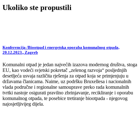
Ukoliko ste propustili
Konferencija /Biootpad i energetska oporaba komunalnog otpada,
20.12.2023., Zagreb
Komunalni otpad je jedan najvećih izazova modernog društva, stoga
EU, kao vodeći svjetski pokretač „zelenog razvoja“ posljednjih
desetljeća usvaja različita rješenja za otpad koja se primjenjuju u
državama članicama. Naime, uz podršku Bruxellesa i nacionalnih
vlada područne i regionalne samouprave preko rada komunalnih
tvrtki nastoje osigurati pravilno zbrinjavanje, recikliranje i oporabu
komunalnog otpada, te posebice tretiranje biootpada - njegovog
najosjetljivijeg dijela.