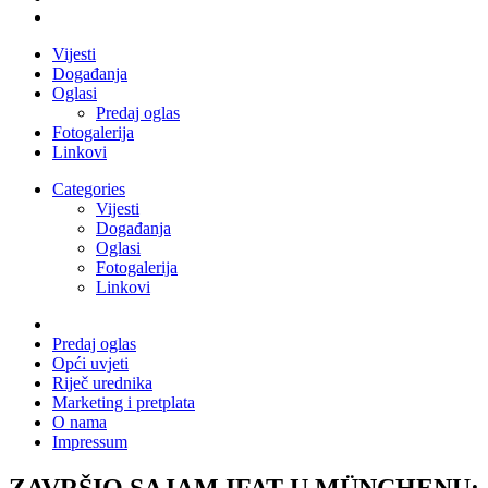
Vijesti
Događanja
Oglasi
Predaj oglas
Fotogalerija
Linkovi
Categories
Vijesti
Događanja
Oglasi
Fotogalerija
Linkovi
Predaj oglas
Opći uvjeti
Riječ urednika
Marketing i pretplata
O nama
Impressum
ZAVRŠIO SAJAM IFAT U MÜNCHENU: