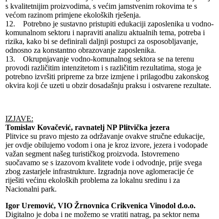
s kvalitetnijim proizvodima, s većim jamstvenim rokovima te s
većom razinom primjene ekoloških rješenja.
12. Potrebno je sustavno pristupiti edukaciji zaposlenika u vodno-
komunalnom sektoru i napraviti analizu aktualnih tema, potreba i
rizika, kako bi se definirali daljnji postupci za osposobljavanje,
odnosno za konstantno obrazovanje zaposlenika.
13. Okrupnjavanje vodno-komunalnog sektora se na terenu
provodi različitim intenzitetom i s različitim rezultatima, stoga je
potrebno izvršiti pripreme za brze izmjene i prilagodbu zakonskog
okvira koji će uzeti u obzir dosadašnju praksu i ostvarene rezultate.
IZJAVE:
Tomislav Kovačević, ravnatelj NP Plitvička jezera
Plitvice su pravo mjesto za održavanje ovakve stručne edukacije,
jer ovdje obilujemo vodom i ona je kroz izvore, jezera i vodopade
važan segment našeg turističkog proizvoda. Istovremeno
suočavamo se s izazovom kvalitete vode i odvodnje, prije svega
zbog zastarjele infrastrukture. Izgradnja nove aglomeracije će
riješiti većinu ekoloških problema za lokalnu sredinu i za
Nacionalni park.
Igor Uremović, VIO Žrnovnica Crikvenica Vinodol d.o.o.
Digitalno je doba i ne možemo se vratiti natrag, pa sektor nema