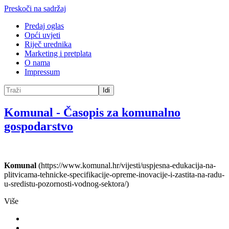
Preskoči na sadržaj
Predaj oglas
Opći uvjeti
Riječ urednika
Marketing i pretplata
O nama
Impressum
Idi
Komunal
-
Časopis za komunalno
gospodarstvo
Komunal
(https://www.komunal.hr/vijesti/uspjesna-edukacija-na-
plitvicama-tehnicke-specifikacije-opreme-inovacije-i-zastita-na-radu-
u-sredistu-pozornosti-vodnog-sektora/)
Više