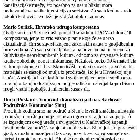
kanalizacijske mreže, što posebno za nas u blizini mora
podrazumijeva velika investicijska sredstva. Za sada kod nas rade
lokalni kadrovi a sve teže je zadržati dobre radnike.
Mario Strižek, Hrvatska udruga kompostana
Ovdje smo na Plitvice došli ponuditi suradnju UPOV-a i domaćih
kompostana, jer je to vrlo važno pitanje koje će se ubrzo
aktualizirati, čim se završi izmjena zakonskih akata o gnojidbenim
proizvodima. Za sada se mulj plasira na površine namijenjene za
kultiviranje neprehrambenih kultura, odnosno za drvenaste kulture
kratke ophodnje, poput miskantusa. Nažalost, preko 90% materijala
za kompostiranje na hrvatskom tržištu dolazi iz uvoza, a većina tih
materijala se sastoji od mulja iz pročistača, što je u Hrvatskoj nije
slučaj. Austrijanci su klasificirali svoje muljeve prema sredinama-
ruralni, urbani, industrijski, a mulj je odličan materijal kojim bismo
mogli vratiti i poboljšati mineralni sastav tla.
Dinko Puškarić, Vodovod i kanalizacija d.o.o. Karlovac
Podružnica Komunalac Slunj
Proteklih godina smo na području Slunja izvršili značajna ulaganja
u mrežu, a prošli tjedan je potpisan ugovor za aglomeraciju, pa će
se izgradnjom ovog uređaja svi gradovi u Karlovačkoj županiji
imati uređaj za pročišćavanje otpadnih voda. Slunj je stari povijesni
grad, s ruralnim naseljem Rastoke, pravi biser kojeg zamijete svi
turisti i putnici namjernici. Slunj je po pitanju vodoopskrbe na