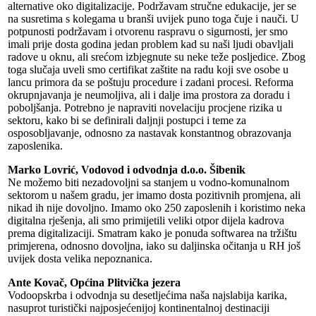
alternative oko digitalizacije. Podržavam stručne edukacije, jer se
na susretima s kolegama u branši uvijek puno toga čuje i nauči. U
potpunosti podržavam i otvorenu raspravu o sigurnosti, jer smo
imali prije dosta godina jedan problem kad su naši ljudi obavljali
radove u oknu, ali srećom izbjegnute su neke teže posljedice. Zbog
toga slučaja uveli smo certifikat zaštite na radu koji sve osobe u
lancu primora da se poštuju procedure i zadani procesi. Reforma
okrupnjavanja je neumoljiva, ali i dalje ima prostora za doradu i
poboljšanja. Potrebno je napraviti novelaciju procjene rizika u
sektoru, kako bi se definirali daljnji postupci i teme za
osposobljavanje, odnosno za nastavak konstantnog obrazovanja
zaposlenika.
Marko Lovrić, Vodovod i odvodnja d.o.o. Šibenik
Ne možemo biti nezadovoljni sa stanjem u vodno-komunalnom
sektorom u našem gradu, jer imamo dosta pozitivnih promjena, ali
nikad ih nije dovoljno. Imamo oko 250 zaposlenih i koristimo neka
digitalna rješenja, ali smo primijetili veliki otpor dijela kadrova
prema digitalizaciji. Smatram kako je ponuda softwarea na tržištu
primjerena, odnosno dovoljna, iako su daljinska očitanja u RH još
uvijek dosta velika nepoznanica.
Ante Kovač, Općina Plitvička jezera
Vodoopskrba i odvodnja su desetljećima naša najslabija karika,
nasuprot turistički najposjećenijoj kontinentalnoj destinaciji