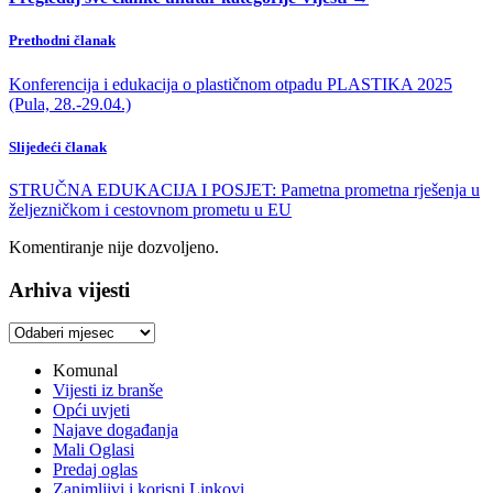
Prethodni članak
Konferencija i edukacija o plastičnom otpadu PLASTIKA 2025
(Pula, 28.-29.04.)
Slijedeći članak
STRUČNA EDUKACIJA I POSJET: Pametna prometna rješenja u
željezničkom i cestovnom prometu u EU
Komentiranje nije dozvoljeno.
Arhiva vijesti
Arhiva
vijesti
Komunal
Vijesti iz branše
Opći uvjeti
Najave događanja
Mali Oglasi
Predaj oglas
Zanimljivi i korisni Linkovi