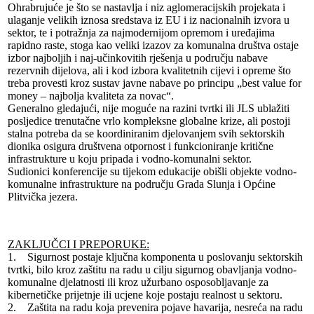
Ohrabrujuće je što se nastavlja i niz aglomeracijskih projekata i
ulaganje velikih iznosa sredstava iz EU i iz nacionalnih izvora u
sektor, te i potražnja za najmodernijom opremom i uređajima
rapidno raste, stoga kao veliki izazov za komunalna društva ostaje
izbor najboljih i naj-učinkovitih rješenja u području nabave
rezervnih dijelova, ali i kod izbora kvalitetnih cijevi i opreme što
treba provesti kroz sustav javne nabave po principu „best value for
money – najbolja kvaliteta za novac“.
Generalno gledajući, nije moguće na razini tvrtki ili JLS ublažiti
posljedice trenutačne vrlo kompleksne globalne krize, ali postoji
stalna potreba da se koordiniranim djelovanjem svih sektorskih
dionika osigura društvena otpornost i funkcioniranje kritične
infrastrukture u koju pripada i vodno-komunalni sektor.
Sudionici konferencije su tijekom edukacije obišli objekte vodno-
komunalne infrastrukture na području Grada Slunja i Općine
Plitvička jezera.
ZAKLJUČCI I PREPORUKE:
1. Sigurnost postaje ključna komponenta u poslovanju sektorskih
tvrtki, bilo kroz zaštitu na radu u cilju sigurnog obavljanja vodno-
komunalne djelatnosti ili kroz užurbano osposobljavanje za
kibernetičke prijetnje ili ucjene koje postaju realnost u sektoru.
2. Zaštita na radu koja prevenira pojave havarija, nesreća na radu