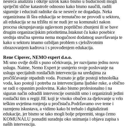
nesreća analizira i otkrije uzrok kako bismo u budućnosti mogli
spriječiti slične katastrofe odnosno kako bismo naučili, radili
sigurnije i educirali radnike da se nesreće ne događaju. Neka
organizirana ili šira edukacija se trenutačno ne provodi u sektoru,
ali edukacija se na tržištu ni ne nudi jer su komunalci nakon
procesa okrupnjavanja uglavnom poprilično zbunjeni ili se bave
drugim organizacijskim prioritetima.Istaknut ću kako posebice
srednja stručna sprema nema mogućnost dodatnog usavršavanja te
kako u sektoru imamo ozbiljan problem s cjeloživotnim
obrazovanjem kadrova i s provođenjem edukacija.
Rene Cipovec, NEMO expert d.o.o.
Mi smo ovdje došli s puno očekivanja, jer razvijamo jednu novu
uslugu. Naime, Nemo Expert je usmjerio svoje poslovanje na
uslugu specijalnih ronilačkih intervencija na uređajima za
pročišćavanje otpadnih voda. Poznato je gdje postoji tehnološka
voda, kao postoji i potreba za intervencijama ljudske ruke, a obično
se radi o opasnim poslovima. Kako bismo profesionalno i na
siguran način odradili intervencije osmislili smo i organizirali jedini
ronilački tim u regiji JIE koji je visoko obučen za djelovanje u vrlo
teškim uvjetima ronjenja u pročistaču.Podržavamo ove teme i
razmjenu iskustava, a vidimo kako bi trebalo i digitalizirati
edukacije, jer bismo se tako mogli bolje pripremiti, stoga ćemo
KOMUNALU ponuditi suradnju oko snimanja i objava zapisa s
naših intervencija.