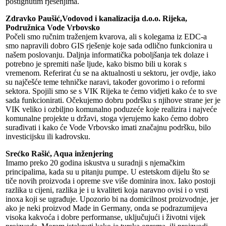
postignutim rješenjima.
Zdravko Paušić,Vodovod i kanalizacija d.o.o. Rijeka,
Podružnica Vode Vrbovsko
Počeli smo ručnim traženjem kvarova, ali s kolegama iz EDC-a
smo napravili dobro GIS rješenje koje sada odlično funkcionira u
našem poslovanju. Daljnja informatička poboljšanja tek dolaze i
potrebno je spremiti naše ljude, kako bismo bili u korak s
vremenom. Referirat ću se na aktualnosti u sektoru, jer ovdje, iako
su najčešće teme tehničke naravi, također govorimo i o reformi
sektora. Spojili smo se s VIK Rijeka te ćemo vidjeti kako će to sve
sada funkcionirati. Očekujemo dobru podršku s njihove strane jer je
VIK veliko i ozbiljno komunalno poduzeće koje realizira i najveće
komunalne projekte u državi, stoga vjerujemo kako ćemo dobro
surađivati i kako će Vode Vrbovsko imati značajnu podršku, bilo
investicijsku ili kadrovsku.
Srećko Rašić, Aqua inženjering
Imamo preko 20 godina iskustva u suradnji s njemačkim
principalima, kada su u pitanju pumpe. U estetskom dijelu što se
tiče novih proizvoda i opreme sve više dominira inox. Iako postoji
razlika u cijeni, razlika je i u kvaliteti koja naravno ovisi i o vrsti
inoxa koji se ugrađuje. Upozorio bi na domicilnost proizvodnje, jer
ako je neki proizvod Made in Germany, onda se podrazumijeva
visoka kakvoća i dobre performanse, uključujući i životni vijek