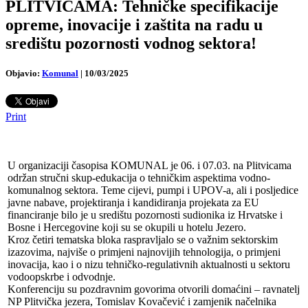
PLITVICAMA: Tehničke specifikacije
opreme, inovacije i zaštita na radu u
središtu pozornosti vodnog sektora!
Objavio:
Komunal
|
10/03/2025
Print
U organizaciji časopisa KOMUNAL je 06. i 07.03. na Plitvicama
održan stručni skup-edukacija o tehničkim aspektima vodno-
komunalnog sektora. Teme cijevi, pumpi i UPOV-a, ali i posljedice
javne nabave, projektiranja i kandidiranja projekata za EU
financiranje bilo je u središtu pozornosti sudionika iz Hrvatske i
Bosne i Hercegovine koji su se okupili u hotelu Jezero.
Kroz četiri tematska bloka raspravljalo se o važnim sektorskim
izazovima, najviše o primjeni najnovijih tehnologija, o primjeni
inovacija, kao i o nizu tehničko-regulativnih aktualnosti u sektoru
vodoopskrbe i odvodnje.
Konferenciju su pozdravnim govorima otvorili domaćini – ravnatelj
NP Plitvička jezera, Tomislav Kovačević i zamjenik načelnika