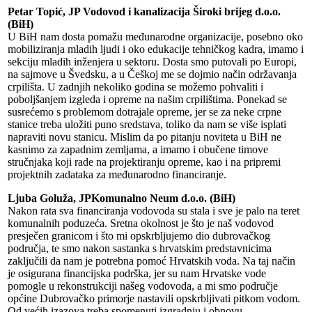
Petar Topić, JP Vodovod i kanalizacija Široki brijeg d.o.o.
(BiH)
U BiH nam dosta pomažu međunarodne organizacije, posebno oko
mobiliziranja mladih ljudi i oko edukacije tehničkog kadra, imamo i
sekciju mladih inženjera u sektoru. Dosta smo putovali po Europi,
na sajmove u Švedsku, a u Češkoj me se dojmio način održavanja
crpilišta. U zadnjih nekoliko godina se možemo pohvaliti i
poboljšanjem izgleda i opreme na našim crpilištima. Ponekad se
susrećemo s problemom dotrajale opreme, jer se za neke crpne
stanice treba uložiti puno sredstava, toliko da nam se više isplati
napraviti novu stanicu. Mislim da po pitanju noviteta u BiH ne
kasnimo za zapadnim zemljama, a imamo i obučene timove
stručnjaka koji rade na projektiranju opreme, kao i na pripremi
projektnih zadataka za međunarodno financiranje.
Ljuba Goluža, JPKomunalno Neum d.o.o. (BiH)
Nakon rata sva financiranja vodovoda su stala i sve je palo na teret
komunalnih poduzeća. Sretna okolnost je što je naš vodovod
presječen granicom i što mi opskrbljujemo dio dubrovačkog
područja, te smo nakon sastanka s hrvatskim predstavnicima
zaključili da nam je potrebna pomoć Hrvatskih voda. Na taj način
je osigurana financijska podrška, jer su nam Hrvatske vode
pomogle u rekonstrukciji našeg vodovoda, a mi smo područje
općine Dubrovačko primorje nastavili opskrbljivati pitkom vodom.
Od većih izazova treba spomenuti izgradnju i obnovu