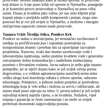
proizvoda. Moram istaknuti kako je turska oprema, ili proizvodi
koji dolaze iz Azije puno lošiji od opreme iz Njemačke, ponajprije
je je kontrolni proces proizvodnje u Njemačkoj na puno višoj
razini. Danas je kvaliteta jako važna, jer nas neki klijenti prije
kupnje pitaju o porijeklu naših komponenti i pumpi, stoga smo
ponosni što je sve još uvijek iz Njemačke, a možemo i mnogim
slučajevima napraviti custom made proizvode.
Tamara Vrkić Šivolija Jelica, Ponikve Krk
Ponikve su stalno u investicijama, jer trenutačno završavamo 6
uređaja za pročišćavanje,kao i izgradnju postrojenja za
kompostiranje.Imamo i poseban tim za upravljanje razvojnim
projektima. Naravno, svaki dan imamo uzorkovanje vode i
laboratorijska ispitivanja, stalno pratimo kvalitetu vode i generalno
ostvarujemo dobru komunikaciju s nadležnim institucijama,
posebno s Hrvatskim vodama. Javna nabava je nešto gdje imamo
primjedbe, jer se stječe dojam kako se još uvijek odvija prema
dogovorima, a u velikim aglomeracijama naručitelj nema neku
veliku ulogu kod donošenja odluka o izboru opreme, odnosno
tehnologija. Primjerice, u jednom našem projektu je predviđena
tehnologija koja je vrlo teška i složena za servis i održavanje, ali
nismo imali puno utjecaja na izbor. U javnoj nabavi je još uvijek
najvažniji kriterij najniža cijena, a ne kvaliteta. Nažalost, vijek
trajanja i garancija se često zanemaruju i ne može se uvijek
preferirati ekonomski najpovoljnija ponuda.