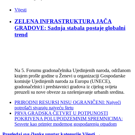
Vijesti
ZELENA INFRASTRUKTURA JAČA
GRADOVE: Sadnja stabala postaje globalni
trend
Na 5. Forumu gradonačelnika Ujedinjenih naroda, održanom
krajem prošle godine u Ženevi u organizaciji Gospodarske
komisije Ujedinjenih naroda za Europu (UNECE),
gradonačelnici i predstavnici gradova iz cijelog svijeta
preuzeli su nove obveze za ozelenjavanje urbanih sredina.
PRIRODNI RESURSI NISU OGRANIČENI: Najveći
potrošači stvaraju najveću štetu
PRVA GRADSKA ČETVRT U POTPUNOSTI
POKRIVENA POLUPODZEMNIM SPREMNICIMA:
Sesvete kao primjer modernog gospodarenja otpadom
Pregledaj sve članke unutar kategorije Vijesti →