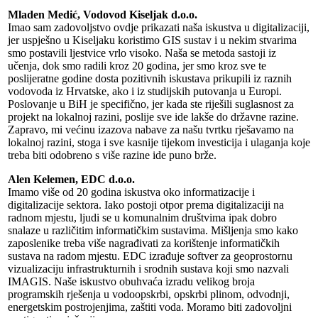
Mladen Medić, Vodovod Kiseljak d.o.o.
Imao sam zadovoljstvo ovdje prikazati naša iskustva u digitalizaciji,
jer uspješno u Kiseljaku koristimo GIS sustav i u nekim stvarima
smo postavili ljestvice vrlo visoko. Naša se metoda sastoji iz
učenja, dok smo radili kroz 20 godina, jer smo kroz sve te
poslijeratne godine dosta pozitivnih iskustava prikupili iz raznih
vodovoda iz Hrvatske, ako i iz studijskih putovanja u Europi.
Poslovanje u BiH je specifično, jer kada ste riješili suglasnost za
projekt na lokalnoj razini, poslije sve ide lakše do državne razine.
Zapravo, mi većinu izazova nabave za našu tvrtku rješavamo na
lokalnoj razini, stoga i sve kasnije tijekom investicija i ulaganja koje
treba biti odobreno s više razine ide puno brže.
Alen Kelemen, EDC d.o.o.
Imamo više od 20 godina iskustva oko informatizacije i
digitalizacije sektora. Iako postoji otpor prema digitalizaciji na
radnom mjestu, ljudi se u komunalnim društvima ipak dobro
snalaze u različitim informatičkim sustavima. Mišljenja smo kako
zaposlenike treba više nagrađivati za korištenje informatičkih
sustava na radom mjestu. EDC izrađuje softver za geoprostornu
vizualizaciju infrastrukturnih i srodnih sustava koji smo nazvali
IMAGIS. Naše iskustvo obuhvaća izradu velikog broja
programskih rješenja u vodoopskrbi, opskrbi plinom, odvodnji,
energetskim postrojenjima, zaštiti voda. Moramo biti zadovoljni