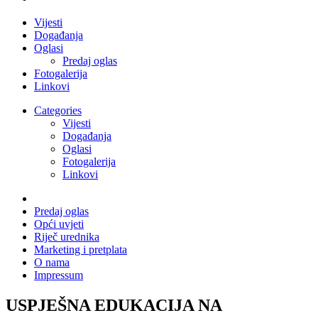
Vijesti
Događanja
Oglasi
Predaj oglas
Fotogalerija
Linkovi
Categories
Vijesti
Događanja
Oglasi
Fotogalerija
Linkovi
Predaj oglas
Opći uvjeti
Riječ urednika
Marketing i pretplata
O nama
Impressum
USPJEŠNA EDUKACIJA NA