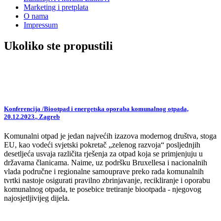
Marketing i pretplata
O nama
Impressum
Ukoliko ste propustili
Konferencija /Biootpad i energetska oporaba komunalnog otpada,
20.12.2023., Zagreb
Komunalni otpad je jedan najvećih izazova modernog društva, stoga
EU, kao vodeći svjetski pokretač „zelenog razvoja“ posljednjih
desetljeća usvaja različita rješenja za otpad koja se primjenjuju u
državama članicama. Naime, uz podršku Bruxellesa i nacionalnih
vlada područne i regionalne samouprave preko rada komunalnih
tvrtki nastoje osigurati pravilno zbrinjavanje, recikliranje i oporabu
komunalnog otpada, te posebice tretiranje biootpada - njegovog
najosjetljivijeg dijela.