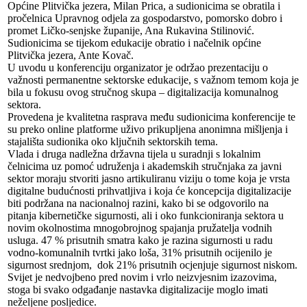
Općine Plitvička jezera, Milan Prica, a sudionicima se obratila i
pročelnica Upravnog odjela za gospodarstvo, pomorsko dobro i
promet Ličko-senjske županije, Ana Rukavina Stilinović.
Sudionicima se tijekom edukacije obratio i načelnik općine
Plitvička jezera, Ante Kovač.
U uvodu u konferenciju organizator je održao prezentaciju o
važnosti permanentne sektorske edukacije, s važnom temom koja je
bila u fokusu ovog stručnog skupa – digitalizacija komunalnog
sektora.
Provedena je kvalitetna rasprava među sudionicima konferencije te
su preko online platforme uživo prikupljena anonimna mišljenja i
stajališta sudionika oko ključnih sektorskih tema.
Vlada i druga nadležna državna tijela u suradnji s lokalnim
čelnicima uz pomoć udruženja i akademskih stručnjaka za javni
sektor moraju stvoriti jasno artikuliranu viziju o tome koja je vrsta
digitalne budućnosti prihvatljiva i koja će koncepcija digitalizacije
biti podržana na nacionalnoj razini, kako bi se odgovorilo na
pitanja kibernetičke sigurnosti, ali i oko funkcioniranja sektora u
novim okolnostima mnogobrojnog spajanja pružatelja vodnih
usluga. 47 % prisutnih smatra kako je razina sigurnosti u radu
vodno-komunalnih tvrtki jako loša, 31% prisutnih ocijenilo je
sigurnost srednjom, dok 21% prisutnih ocjenjuje sigurnost niskom.
Svijet je nedvojbeno pred novim i vrlo neizvjesnim izazovima,
stoga bi svako odgađanje nastavka digitalizacije moglo imati
neželjene posljedice.