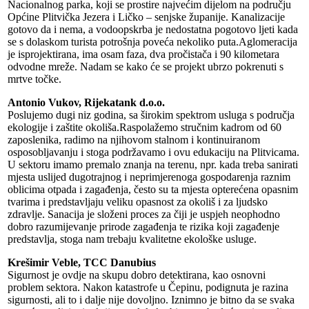
Nacionalnog parka, koji se prostire najvećim dijelom na području
Općine Plitvička Jezera i Ličko – senjske županije. Kanalizacije
gotovo da i nema, a vodoopskrba je nedostatna pogotovo ljeti kada
se s dolaskom turista potrošnja poveća nekoliko puta.Aglomeracija
je isprojektirana, ima osam faza, dva pročistača i 90 kilometara
odvodne mreže. Nadam se kako će se projekt ubrzo pokrenuti s
mrtve točke.
Antonio Vukov, Rijekatank d.o.o.
Poslujemo dugi niz godina, sa širokim spektrom usluga s područja
ekologije i zaštite okoliša.Raspolažemo stručnim kadrom od 60
zaposlenika, radimo na njihovom stalnom i kontinuiranom
osposobljavanju i stoga podržavamo i ovu edukaciju na Plitvicama.
U sektoru imamo premalo znanja na terenu, npr. kada treba sanirati
mjesta uslijed dugotrajnog i neprimjerenoga gospodarenja raznim
oblicima otpada i zagađenja, često su ta mjesta opterećena opasnim
tvarima i predstavljaju veliku opasnost za okoliš i za ljudsko
zdravlje. Sanacija je složeni proces za čiji je uspjeh neophodno
dobro razumijevanje prirode zagađenja te rizika koji zagađenje
predstavlja, stoga nam trebaju kvalitetne ekološke usluge.
Krešimir Veble, TCC Danubius
Sigurnost je ovdje na skupu dobro detektirana, kao osnovni
problem sektora. Nakon katastrofe u Čepinu, podignuta je razina
sigurnosti, ali to i dalje nije dovoljno. Iznimno je bitno da se svaka