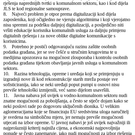
rješenja naprednijih tvrtki u komunalnom sektoru, kao i kod dijela
JLS te kod regionalne samouprave.
8. Najveći problem je otpor prema digitalizaciji kod dijela
zaposlenika, koji očigledno ne vjeruju algoritmima i koji vjerojatno
nisu spremni za podršku daljnjoj digitalizaciji, a posljedično niti
vršiti edukacije korisnika komunalnih usluga za daljnju primjenu
digitalnih rješenja i za nove oblike digitalne komunikacije s
korisnicima.
9. Potrebno je postići odgovarajuću razinu zaštite osobnih
podatka građana, jer se sve češće u stručnim krugovima te u
medijima upozorava na mogućnost zlouporaba i kontrolu osobnih
podatka građana tijekom obavljanja javnih usluga u komunalnom
sektoru.
10. Razina tehnologija, opreme i uređaja koji se primjenjuju u
izgradnji nove ili kod rekonstrukcije starih mreža postaje sve
sofisticiranija, iako se neki uređaji poput pumpi u osnovi nisu
previše tehnološki izmijenili, već samo dijelom usavršili.
11. Javna nabava još uvijek u vodno-komunalnom sektoru nudi
znatne mogućnosti za poboljšanja, a često se stječe dojam kako se
neki poslovi rade po dogovoru uključenih dionika. U velikim
aglomeracijama koje se financiraju EU sredstvima uloga naručitelj
je svedena na simboličnu mjeru, jer nemaju previše mogućnosti
utjecati na izbor opreme. U javnoj nabavi je još uvijek najvažniji ili
najprolazniji kriterij najniža cijena, a ekonomski najpovoljnija
ponude se često zanemaruje, iako nudi mogućnosti za izbor rješenja