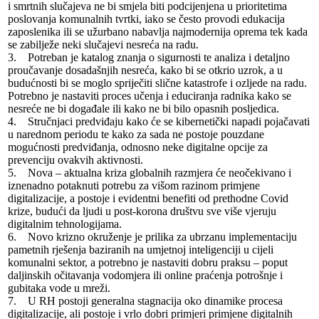
i smrtnih slučajeva ne bi smjela biti podcijenjena u prioritetima
poslovanja komunalnih tvrtki, iako se često provodi edukacija
zaposlenika ili se užurbano nabavlja najmodernija oprema tek kada
se zabilježe neki slučajevi nesreća na radu.
3. Potreban je katalog znanja o sigurnosti te analiza i detaljno
proučavanje dosadašnjih nesreća, kako bi se otkrio uzrok, a u
budućnosti bi se moglo spriječiti slične katastrofe i ozljede na radu.
Potrebno je nastaviti proces učenja i educiranja radnika kako se
nesreće ne bi događale ili kako ne bi bilo opasnih posljedica.
4. Stručnjaci predviđaju kako će se kibernetički napadi pojačavati
u narednom periodu te kako za sada ne postoje pouzdane
mogućnosti predviđanja, odnosno neke digitalne opcije za
prevenciju ovakvih aktivnosti.
5. Nova – aktualna kriza globalnih razmjera će neočekivano i
iznenadno potaknuti potrebu za višom razinom primjene
digitalizacije, a postoje i evidentni benefiti od prethodne Covid
krize, budući da ljudi u post-korona društvu sve više vjeruju
digitalnim tehnologijama.
6. Novo krizno okruženje je prilika za ubrzanu implementaciju
pametnih rješenja baziranih na umjetnoj inteligenciji u cijeli
komunalni sektor, a potrebno je nastaviti dobru praksu – poput
daljinskih očitavanja vodomjera ili online praćenja potrošnje i
gubitaka vode u mreži.
7. U RH postoji generalna stagnacija oko dinamike procesa
digitalizacije, ali postoje i vrlo dobri primjeri primjene digitalnih