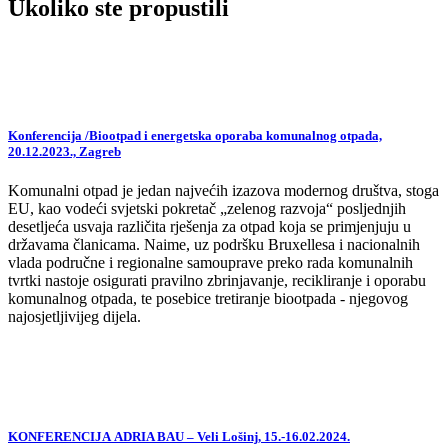
Ukoliko ste propustili
Konferencija /Biootpad i energetska oporaba komunalnog otpada,
20.12.2023., Zagreb
Komunalni otpad je jedan najvećih izazova modernog društva, stoga
EU, kao vodeći svjetski pokretač „zelenog razvoja“ posljednjih
desetljeća usvaja različita rješenja za otpad koja se primjenjuju u
državama članicama. Naime, uz podršku Bruxellesa i nacionalnih
vlada područne i regionalne samouprave preko rada komunalnih
tvrtki nastoje osigurati pravilno zbrinjavanje, recikliranje i oporabu
komunalnog otpada, te posebice tretiranje biootpada - njegovog
najosjetljivijeg dijela.
KONFERENCIJA ADRIA BAU – Veli Lošinj, 15.-16.02.2024.