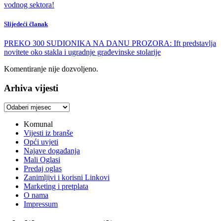
vodnog sektora!
Slijedeći članak
PREKO 300 SUDIONIKA NA DANU PROZORA: Ift predstavlja
novitete oko stakla i ugradnje građevinske stolarije
Komentiranje nije dozvoljeno.
Arhiva vijesti
Arhiva
vijesti
Komunal
Vijesti iz branše
Opći uvjeti
Najave događanja
Mali Oglasi
Predaj oglas
Zanimljivi i korisni Linkovi
Marketing i pretplata
O nama
Impressum