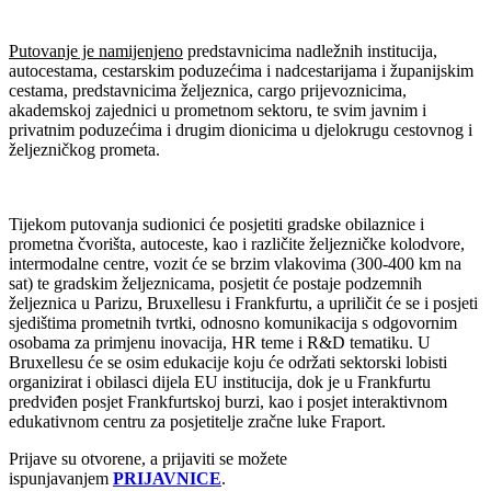
Putovanje je namijenjeno
predstavnicima nadležnih institucija,
autocestama, cestarskim poduzećima i nadcestarijama i županijskim
cestama, predstavnicima željeznica, cargo prijevoznicima,
akademskoj zajednici u prometnom sektoru, te svim javnim i
privatnim poduzećima i drugim dionicima u djelokrugu cestovnog i
željezničkog prometa.
Tijekom putovanja sudionici će posjetiti gradske obilaznice i
prometna čvorišta, autoceste, kao i različite željezničke kolodvore,
intermodalne centre, vozit će se brzim vlakovima (300-400 km na
sat) te gradskim željeznicama, posjetit će postaje podzemnih
željeznica u Parizu, Bruxellesu i Frankfurtu, a upriličit će se i posjeti
sjedištima prometnih tvrtki, odnosno komunikacija s odgovornim
osobama za primjenu inovacija, HR teme i R&D tematiku. U
Bruxellesu će se osim edukacije koju će održati sektorski lobisti
organizirat i obilasci dijela EU institucija, dok je u Frankfurtu
predviđen posjet Frankfurtskoj burzi, kao i posjet interaktivnom
edukativnom centru za posjetitelje zračne luke Fraport.
Prijave su otvorene, a prijaviti se možete
ispunjavanjem
PRIJAVNICE
.