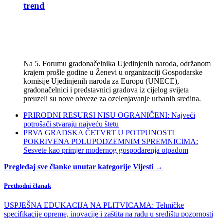
trend
Na 5. Forumu gradonačelnika Ujedinjenih naroda, održanom
krajem prošle godine u Ženevi u organizaciji Gospodarske
komisije Ujedinjenih naroda za Europu (UNECE),
gradonačelnici i predstavnici gradova iz cijelog svijeta
preuzeli su nove obveze za ozelenjavanje urbanih sredina.
PRIRODNI RESURSI NISU OGRANIČENI: Najveći
potrošači stvaraju najveću štetu
PRVA GRADSKA ČETVRT U POTPUNOSTI
POKRIVENA POLUPODZEMNIM SPREMNICIMA:
Sesvete kao primjer modernog gospodarenja otpadom
Pregledaj sve članke unutar kategorije Vijesti →
Prethodni članak
USPJEŠNA EDUKACIJA NA PLITVICAMA: Tehničke
specifikacije opreme, inovacije i zaštita na radu u središtu pozornosti