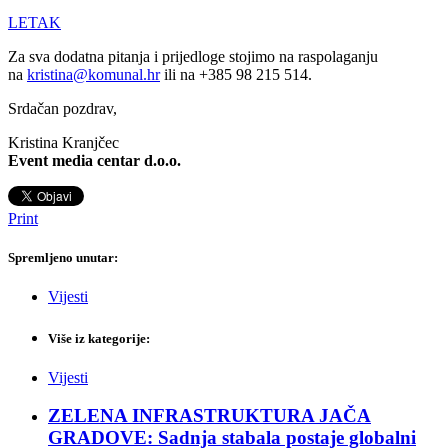
LETAK
Za sva dodatna pitanja i prijedloge stojimo na raspolaganju
na
kristina@komunal.hr
ili na +385 98 215 514.
Srdačan pozdrav,
Kristina Kranjčec
Event media centar d.o.o.
Print
Spremljeno unutar:
Vijesti
Više iz kategorije:
Vijesti
ZELENA INFRASTRUKTURA JAČA
GRADOVE: Sadnja stabala postaje globalni