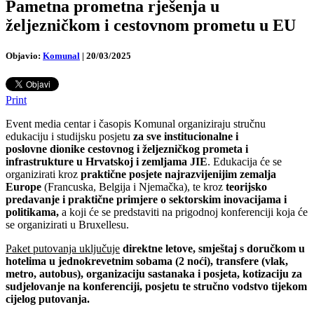
Pametna prometna rješenja u
željezničkom i cestovnom prometu u EU
Objavio:
Komunal
|
20/03/2025
Print
Event media centar i časopis Komunal organiziraju stručnu
edukaciju i studijsku posjetu
za sve institucionalne i
poslovne dionike cestovnog i željezničkog prometa i
infrastrukture u Hrvatskoj i zemljama JIE
. Edukacija će se
organizirati kroz
praktične posjete
najrazvijenijim zemalja
Europe
(Francuska, Belgija i Njemačka), te kroz
teorijsko
predavanje i praktične primjere o sektorskim inovacijama i
politikama,
a koji će se predstaviti na prigodnoj konferenciji koja će
se organizirati u Bruxellesu.
Paket putovanja uključuje
direktne letove, smještaj s doručkom u
hotelima u jednokrevetnim sobama (2 noći), transfere (vlak,
metro, autobus), organizaciju sastanaka i posjeta, kotizaciju za
sudjelovanje na konferenciji, posjetu te stručno vodstvo tijekom
cijelog putovanja.