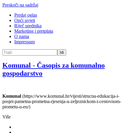
Preskoči na sadržaj
Predaj oglas
Opći uvjeti
Riječ urednika
Marketing i pretplata
O nama
Impressum
Idi
Komunal
-
Časopis za komunalno
gospodarstvo
Komunal
(https://www.komunal.hr/vijesti/strucna-edukacija-i-
posjet-pametna-prometna-rjesenja-u-zeljeznickom-i-cestovnom-
prometu-u-eu/)
Više