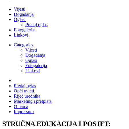
Vijesti
Događanja
Oglasi
Predaj oglas
Fotogalerija
Linkovi
Categories
Vijesti
Događanja
Oglasi
Fotogalerija
Linkovi
Predaj oglas
Opći uvjeti
Riječ urednika
Marketing i pretplata
O nama
Impressum
STRUČNA EDUKACIJA I POSJET: