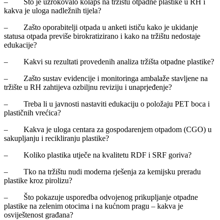
– Što je uzrokovalo kolaps na tržištu otpadne plastike u RH i
kakva je uloga nadležnih tijela?
– Zašto oporabitelji otpada u anketi ističu kako je ukidanje
statusa otpada previše birokratizirano i kako na tržištu nedostaje
edukacije?
– Kakvi su rezultati provedenih analiza tržišta otpadne plastike?
– Zašto sustav evidencije i monitoringa ambalaže stavljene na
tržište u RH zahtijeva ozbiljnu reviziju i unaprjeđenje?
– Treba li u javnosti nastaviti edukaciju o položaju PET boca i
plastičnih vrećica?
– Kakva je uloga centara za gospodarenjem otpadom (CGO) u
sakupljanju i recikliranju plastike?
– Koliko plastika utječe na kvalitetu RDF i SRF goriva?
– Tko na tržištu nudi moderna rješenja za kemijsku preradu
plastike kroz pirolizu?
– Što pokazuje usporedba odvojenog prikupljanje otpadne
plastike na zelenim otocima i na kućnom pragu – kakva je
osviještenost građana?