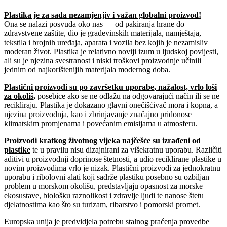
Plastika je za sada nezamjenjiv i važan globalni proizvod!
Ona se nalazi posvuda oko nas — od pakiranja hrane do
zdravstvene zaštite, dio je građevinskih materijala, namještaja,
tekstila i brojnih uređaja, aparata i vozila bez kojih je nezamisliv
moderan život. Plastika je relativno noviji izum u ljudskoj povijesti,
ali su je njezina svestranost i niski troškovi proizvodnje učinili
jednim od najkorištenijih materijala modernog doba.
Plastični proizvodi su po završetku uporabe, nažalost, vrlo loši
za okoliš,
posebice ako se ne odlažu na odgovarajući način ili se ne
recikliraju. Plastika je dokazano glavni onečišćivač mora i kopna, a
njezina proizvodnja, kao i zbrinjavanje značajno pridonose
klimatskim promjenama i povećanim emisijama u atmosferu.
Proizvodi kratkog životnog vijeka najčešće su izrađeni od
plastike
te u pravilu nisu dizajnirani za višekratnu uporabu. Različiti
aditivi u proizvodnji doprinose štetnosti, a udio reciklirane plastike u
novim proizvodima vrlo je nizak. Plastični proizvodi za jednokratnu
uporabu i ribolovni alati koji sadrže plastiku posebno su ozbiljan
problem u morskom okolišu, predstavljaju opasnost za morske
ekosustave, biološku raznolikost i zdravlje ljudi te nanose štetu
djelatnostima kao što su turizam, ribarstvo i pomorski promet.
Europska unija je predvidjela potrebu stalnog praćenja provedbe