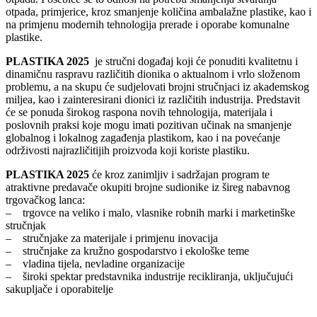
otpada, primjerice, kroz smanjenje količina ambalažne plastike, kao i
na primjenu modernih tehnologija prerade i oporabe komunalne
plastike.
PLASTIKA 2025
je stručni događaj koji će ponuditi kvalitetnu i
dinamičnu raspravu različitih dionika o aktualnom i vrlo složenom
problemu, a na skupu će sudjelovati brojni stručnjaci iz akademskog
miljea, kao i zainteresirani dionici iz različitih industrija. Predstavit
će se ponuda širokog raspona novih tehnologija, materijala i
poslovnih praksi koje mogu imati pozitivan učinak na smanjenje
globalnog i lokalnog zagađenja plastikom, kao i na povećanje
održivosti najrazličitijih proizvoda koji koriste plastiku.
PLASTIKA 2025
će kroz zanimljiv i sadržajan program te
atraktivne predavače okupiti brojne sudionike iz šireg nabavnog
trgovačkog lanca:
– trgovce na veliko i malo, vlasnike robnih marki i marketinške
stručnjak
– stručnjake za materijale i primjenu inovacija
– stručnjake za kružno gospodarstvo i ekološke teme
– vladina tijela, nevladine organizacije
– široki spektar predstavnika industrije recikliranja, uključujući
sakupljače i oporabitelje