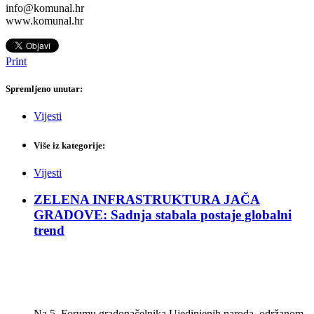
info@komunal.hr
www.komunal.hr
Print
Spremljeno unutar:
Vijesti
Više iz kategorije:
Vijesti
ZELENA INFRASTRUKTURA JAČA
GRADOVE: Sadnja stabala postaje globalni
trend
Na 5. Forumu gradonačelnika Ujedinjenih naroda, održanom