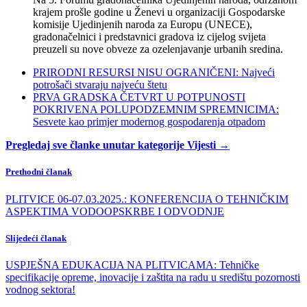
krajem prošle godine u Ženevi u organizaciji Gospodarske
komisije Ujedinjenih naroda za Europu (UNECE),
gradonačelnici i predstavnici gradova iz cijelog svijeta
preuzeli su nove obveze za ozelenjavanje urbanih sredina.
PRIRODNI RESURSI NISU OGRANIČENI: Najveći
potrošači stvaraju najveću štetu
PRVA GRADSKA ČETVRT U POTPUNOSTI
POKRIVENA POLUPODZEMNIM SPREMNICIMA:
Sesvete kao primjer modernog gospodarenja otpadom
Pregledaj sve članke unutar kategorije Vijesti →
Prethodni članak
PLITVICE 06-07.03.2025.: KONFERENCIJA O TEHNIČKIM
ASPEKTIMA VODOOPSKRBE I ODVODNJE
Slijedeći članak
USPJEŠNA EDUKACIJA NA PLITVICAMA: Tehničke
specifikacije opreme, inovacije i zaštita na radu u središtu pozornosti
vodnog sektora!