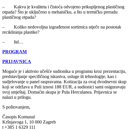
– Kakva je kvaliteta i čistoća odvojeno prikupljenog plastičnog
otpada? Što je uključeno u mehaničku, a što u termičku preradu
plastičnog otpada?
– Koliko nedovoljna izgrađenost sortirnica utječe na postotak
recikliranja plastike?
– Itd…
PROGRAM
PRIJAVNICA
Moguće je i aktivno učešće sudionika u programu kroz prezentaciju,
predstavljanje specifičnog iskustva, usluge ili tehnologije, kao i
sudjelovanje u panel raspravama. Kotizacija za ovaj dvodnevni skup
koji se održava u Puli iznosi 188 EUR, a sudionici sami osiguravaju
svoj smještaj. Domaćin skupa je Pula Herculanea. Prijavnica se
nalazi u prilogu.
S poštovanjem,
Časopis Komunal
Kršnjavoga 1, 10 000 Zagreb
t +385 1 6329 111