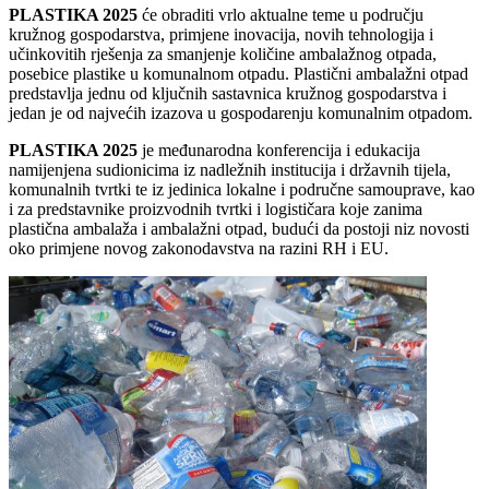
PLASTIKA 2025
će obraditi vrlo aktualne teme u području
kružnog gospodarstva, primjene inovacija, novih tehnologija i
učinkovitih rješenja za smanjenje količine ambalažnog otpada,
posebice plastike u komunalnom otpadu. Plastični ambalažni otpad
predstavlja jednu od ključnih sastavnica kružnog gospodarstva i
jedan je od najvećih izazova u gospodarenju komunalnim otpadom.
PLASTIKA 2025
je međunarodna konferencija i edukacija
namijenjena sudionicima iz nadležnih institucija i državnih tijela,
komunalnih tvrtki te iz jedinica lokalne i područne samouprave, kao
i za predstavnike proizvodnih tvrtki i logističara koje zanima
plastična ambalaža i ambalažni otpad, budući da postoji niz novosti
oko primjene novog zakonodavstva na razini RH i EU.