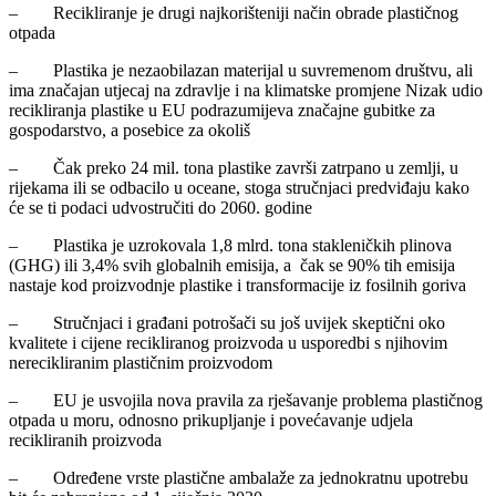
– Recikliranje je drugi najkorišteniji način obrade plastičnog
otpada
– Plastika je nezaobilazan materijal u suvremenom društvu, ali
ima značajan utjecaj na zdravlje i na klimatske promjene Nizak udio
recikliranja plastike u EU podrazumijeva značajne gubitke za
gospodarstvo, a posebice za okoliš
– Čak preko 24 mil. tona plastike završi zatrpano u zemlji, u
rijekama ili se odbacilo u oceane, stoga stručnjaci predviđaju kako
će se ti podaci udvostručiti do 2060. godine
– Plastika je uzrokovala 1,8 mlrd. tona stakleničkih plinova
(GHG) ili 3,4% svih globalnih emisija, a čak se 90% tih emisija
nastaje kod proizvodnje plastike i transformacije iz fosilnih goriva
– Stručnjaci i građani potrošači su još uvijek skeptični oko
kvalitete i cijene recikliranog proizvoda u usporedbi s njihovim
nerecikliranim plastičnim proizvodom
– EU je usvojila nova pravila za rješavanje problema plastičnog
otpada u moru, odnosno prikupljanje i povećavanje udjela
recikliranih proizvoda
– Određene vrste plastične ambalaže za jednokratnu upotrebu