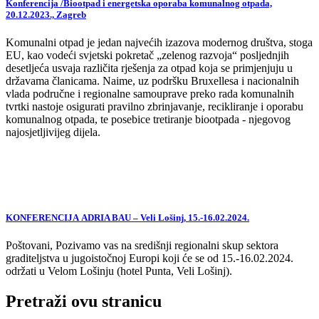
Konferencija /Biootpad i energetska oporaba komunalnog otpada,
20.12.2023., Zagreb
Komunalni otpad je jedan najvećih izazova modernog društva, stoga
EU, kao vodeći svjetski pokretač „zelenog razvoja“ posljednjih
desetljeća usvaja različita rješenja za otpad koja se primjenjuju u
državama članicama. Naime, uz podršku Bruxellesa i nacionalnih
vlada područne i regionalne samouprave preko rada komunalnih
tvrtki nastoje osigurati pravilno zbrinjavanje, recikliranje i oporabu
komunalnog otpada, te posebice tretiranje biootpada - njegovog
najosjetljivijeg dijela.
KONFERENCIJA ADRIA BAU – Veli Lošinj, 15.-16.02.2024.
Poštovani, Pozivamo vas na središnji regionalni skup sektora
graditeljstva u jugoistočnoj Europi koji će se od 15.-16.02.2024.
održati u Velom Lošinju (hotel Punta, Veli Lošinj).
Pretraži ovu stranicu