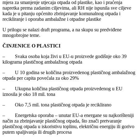
mjera za smanjenje utjecaja otpada od plastike, kao i praćenja
napretka prema zadanim ciljevima, ali RH nije ispunila sve ciljeve
kada je u pitanju općenito zbrinjavanje komunalnog otpada i
recikliranje i oporaba ambalažne i otpadne plastike
U prilogu se nalazi draft programa, a na skupu su predviđene
mnogobrojne teme.
ČINJENICE O PLASTICI
– Svaka osoba koja živi u EU-u proizvede godišnje oko 39
kilograma plastičnog ambalažnog otpada
– U 10 godina se količina proizvedenog plastičnog ambalažnog
otpada per capita povećala za oko 29%
– Ukupna količina plastičnog otpada proizvedenog u EU
iznosila je oko 18 mil. tona
– Oko 7,5 mil. tona plastičnog otpada je reciklirano
– Energetska oporaba – unutar EU-a energane su najkorišteniji
način za zbrinjavanje plastičnog otpada, što znači pretvaranje
plastičnog otpada u iskoristivu toplinu, električnu energiju ili gorivo
putem spaljivanja ili drugih procesa