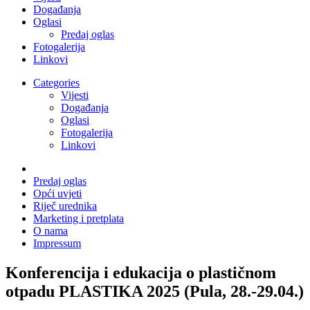
Događanja
Oglasi
Predaj oglas
Fotogalerija
Linkovi
Categories
Vijesti
Događanja
Oglasi
Fotogalerija
Linkovi
Predaj oglas
Opći uvjeti
Riječ urednika
Marketing i pretplata
O nama
Impressum
Konferencija i edukacija o plastičnom
otpadu PLASTIKA 2025 (Pula, 28.-29.04.)