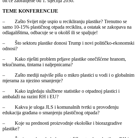
bit će zabranjene od 1. siječnja 2030.
TEME KONFERENCIJE
– Zašto Svijet nije uspio u recikliranju plastike? Trenutno se
samo 10-15% plastičnog otpada reciklira, a ostatak se zakopava na
odlagalištima, odbacuje se u okoliš ili se spaljuje!
– Što sektoru plastike donosi Trump i novi političko-ekonomski
odnosi?
– Kako riješiti problem prljave plastike onečišćene hranom,
tekućinama, tintama i naljepnicama?
– Zašto mediji najviše pišu o mikro plastici u vodi i o globalnim
mjerama za njezino smanjenje?
– Kako izgledaju službene statistike o otpadnoj plastici i
ambalaži na razini RH i EU?
– Kakva je uloga JLS i komunalnih tvrtki u provođenju
edukacija građana o smanjenju plastičnog otpada?
– Koje su prednosti proizvodnje ekološke i biorazgradive
plastike?