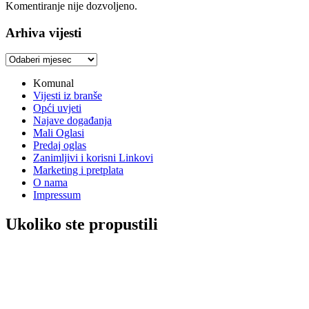
Komentiranje nije dozvoljeno.
Arhiva vijesti
Arhiva
vijesti
Komunal
Vijesti iz branše
Opći uvjeti
Najave događanja
Mali Oglasi
Predaj oglas
Zanimljivi i korisni Linkovi
Marketing i pretplata
O nama
Impressum
Ukoliko ste propustili