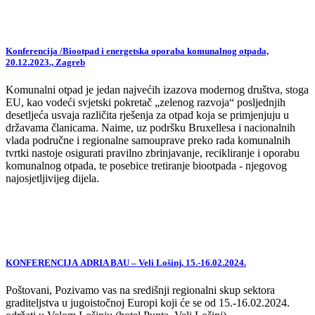
Konferencija /Biootpad i energetska oporaba komunalnog otpada,
20.12.2023., Zagreb
Komunalni otpad je jedan najvećih izazova modernog društva, stoga
EU, kao vodeći svjetski pokretač „zelenog razvoja“ posljednjih
desetljeća usvaja različita rješenja za otpad koja se primjenjuju u
državama članicama. Naime, uz podršku Bruxellesa i nacionalnih
vlada područne i regionalne samouprave preko rada komunalnih
tvrtki nastoje osigurati pravilno zbrinjavanje, recikliranje i oporabu
komunalnog otpada, te posebice tretiranje biootpada - njegovog
najosjetljivijeg dijela.
KONFERENCIJA ADRIA BAU – Veli Lošinj, 15.-16.02.2024.
Poštovani, Pozivamo vas na središnji regionalni skup sektora
graditeljstva u jugoistočnoj Europi koji će se od 15.-16.02.2024.