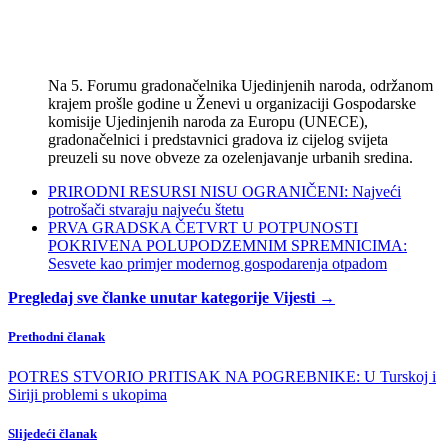
Na 5. Forumu gradonačelnika Ujedinjenih naroda, održanom
krajem prošle godine u Ženevi u organizaciji Gospodarske
komisije Ujedinjenih naroda za Europu (UNECE),
gradonačelnici i predstavnici gradova iz cijelog svijeta
preuzeli su nove obveze za ozelenjavanje urbanih sredina.
PRIRODNI RESURSI NISU OGRANIČENI: Najveći
potrošači stvaraju najveću štetu
PRVA GRADSKA ČETVRT U POTPUNOSTI
POKRIVENA POLUPODZEMNIM SPREMNICIMA:
Sesvete kao primjer modernog gospodarenja otpadom
Pregledaj sve članke unutar kategorije Vijesti →
Prethodni članak
POTRES STVORIO PRITISAK NA POGREBNIKE: U Turskoj i
Siriji problemi s ukopima
Slijedeći članak