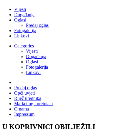
Vijesti
Događanja
Oglasi
Predaj oglas
Fotogalerija
Linkovi
Categories
Vijesti
Događanja
Oglasi
Fotogalerija
Linkovi
Predaj oglas
Opći uvjeti
Riječ urednika
Marketing i pretplata
O nama
Impressum
U KOPRIVNICI OBILJEŽILI