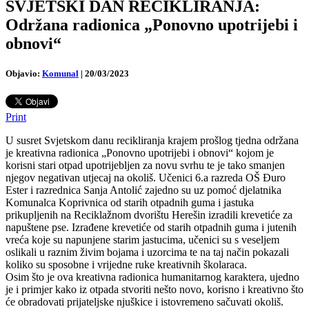
SVJETSKI DAN RECIKLIRANJA:
Održana radionica „Ponovno upotrijebi i
obnovi“
Objavio:
Komunal
|
20/03/2023
Print
U susret Svjetskom danu recikliranja krajem prošlog tjedna održana
je kreativna radionica „Ponovno upotrijebi i obnovi“ kojom je
korisni stari otpad upotrijebljen za novu svrhu te je tako smanjen
njegov negativan utjecaj na okoliš. Učenici 6.a razreda OŠ Đuro
Ester i razrednica Sanja Antolić zajedno su uz pomoć djelatnika
Komunalca Koprivnica od starih otpadnih guma i jastuka
prikupljenih na Reciklažnom dvorištu Herešin izradili krevetiće za
napuštene pse.
Izrađene krevetiće od starih otpadnih guma i jutenih
vreća koje su napunjene starim jastucima, učenici su s veseljem
oslikali u raznim živim bojama i uzorcima te na taj način pokazali
koliko su sposobne i vrijedne ruke kreativnih školaraca.
Osim što je ova kreativna radionica humanitarnog karaktera, ujedno
je i primjer kako iz otpada stvoriti nešto novo, korisno i kreativno što
će obradovati prijateljske njuškice i istovremeno sačuvati okoliš.