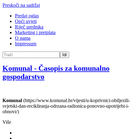
Preskoči na sadržaj
Predaj oglas
Opći uvjeti
Riječ urednika
Marketing i pretplata
O nama
Impressum
Idi
Komunal
-
Časopis za komunalno
gospodarstvo
Komunal
(https://www.komunal.hr/vijesti/u-koprivnici-obiljezili-
svjetski-dan-recikliranja-odrzana-radionica-ponovno-upotrijebi-i-
obnovi/)
Više