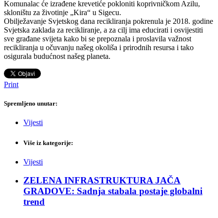
Komunalac će izrađene krevetiće pokloniti koprivničkom Azilu,
skloništu za životinje „Kira“ u Sigecu.
Obilježavanje Svjetskog dana recikliranja pokrenula je 2018. godine
Svjetska zaklada za recikliranje, a za cilj ima educirati i osvijestiti
sve građane svijeta kako bi se prepoznala i proslavila važnost
recikliranja u očuvanju našeg okoliša i prirodnih resursa i tako
osigurala budućnost našeg planeta.
Print
Spremljeno unutar:
Vijesti
Više iz kategorije:
Vijesti
ZELENA INFRASTRUKTURA JAČA
GRADOVE: Sadnja stabala postaje globalni
trend