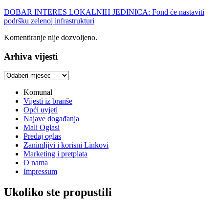
DOBAR INTERES LOKALNIH JEDINICA: Fond će nastaviti
podršku zelenoj infrastrukturi
Komentiranje nije dozvoljeno.
Arhiva vijesti
Arhiva
vijesti
Komunal
Vijesti iz branše
Opći uvjeti
Najave događanja
Mali Oglasi
Predaj oglas
Zanimljivi i korisni Linkovi
Marketing i pretplata
O nama
Impressum
Ukoliko ste propustili