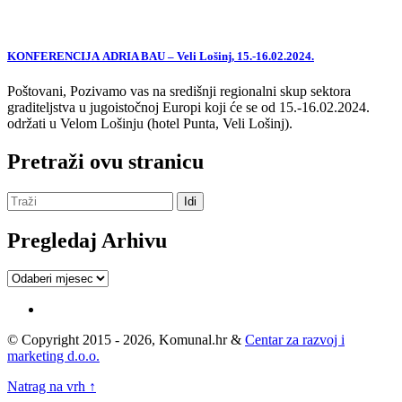
KONFERENCIJA ADRIA BAU – Veli Lošinj, 15.-16.02.2024.
Poštovani, Pozivamo vas na središnji regionalni skup sektora
graditeljstva u jugoistočnoj Europi koji će se od 15.-16.02.2024.
održati u Velom Lošinju (hotel Punta, Veli Lošinj).
Pretraži ovu stranicu
Pregledaj Arhivu
Pregledaj
Arhivu
© Copyright 2015 - 2026, Komunal.hr &
Centar za razvoj i
marketing d.o.o.
Natrag na vrh ↑