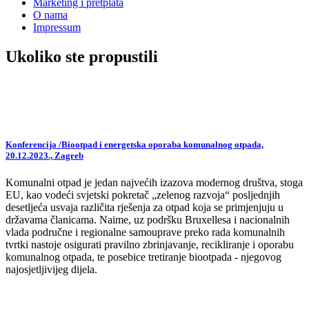
Marketing i pretplata
O nama
Impressum
Ukoliko ste propustili
Konferencija /Biootpad i energetska oporaba komunalnog otpada,
20.12.2023., Zagreb
Komunalni otpad je jedan najvećih izazova modernog društva, stoga
EU, kao vodeći svjetski pokretač „zelenog razvoja“ posljednjih
desetljeća usvaja različita rješenja za otpad koja se primjenjuju u
državama članicama. Naime, uz podršku Bruxellesa i nacionalnih
vlada područne i regionalne samouprave preko rada komunalnih
tvrtki nastoje osigurati pravilno zbrinjavanje, recikliranje i oporabu
komunalnog otpada, te posebice tretiranje biootpada - njegovog
najosjetljivijeg dijela.