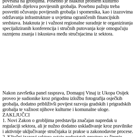
površina na grobljima. Posebno je istaknut problem kulturno
zaštićenih dijelova povijesnih grobalja. Posebnu pažnju treba
posvetiti očuvanju povijesnih grobalja i spomenika, kao i izazovima
održavanja infrastrukture u uvjetima ograničenih financijskih
sredstava. Istaknuta je i važnost regionalne suradnje te organiziranja
specijaliziranih konferencija i stručnih putovanja koje omogućuju
razmjenu znanja i iskustava među stručnjacima iz sektora.
Nakon završetka panel rasprava, Domagoj Vinaj iz Ukopa Osijek
proveo je sudionike kroz prigodnu izložbu fotografija osječkih
grobalja, dodatno približivši povijest razvoja gradskih i prigradskih
grobalja te važnost njihove kulturne i komunalne uloge.
ZAKLJUČCI
1. Novi Zakon o grobljima predstavlja značajan napredak u
regulaciji sektora, ali je nužno dodatno usklađivanje kroz pravilnike
i aktivnije uključivanje stručnjaka iz prakse u zakonodavne procese.
2. Ključni izazovi sektora ostaju nedostatak prostora za širenje