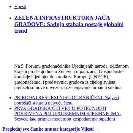
Vijesti
ZELENA INFRASTRUKTURA JAČA
GRADOVE: Sadnja stabala postaje globalni
trend
Na 5. Forumu gradonačelnika Ujedinjenih naroda, održanom
krajem prošle godine u Ženevi u organizaciji Gospodarske
komisije Ujedinjenih naroda za Europu (UNECE),
gradonačelnici i predstavnici gradova iz cijelog svijeta
preuzeli su nove obveze za ozelenjavanje urbanih sredina.
PRIRODNI RESURSI NISU OGRANIČENI: Najveći
potrošači stvaraju najveću štetu
PRVA GRADSKA ČETVRT U POTPUNOSTI
POKRIVENA POLUPODZEMNIM SPREMNICIMA:
Sesvete kao primjer modernog gospodarenja otpadom
Pregledaj sve članke unutar kategorije Vijesti →