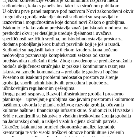
Tijekom konferencije vođena je kontinuirana rasprava među
sudionicima, kako s panelistima tako i sa stručnom publikom.
U okviru prve panel rasprave pod nazivom Novi zakonodavni okvir
i regulativa grobljanske djelatnosti sudionici su raspravljali o
izazovima i mogućnostima koje donosi novi Zakon o grobljima.
Istaknuto je kako zakon predstavlja značajan iskorak u odnosu na
prethodni okvir jer detaljnije uređuje djelatnost i uvažava
specifičnosti različitih sredina, no istodobno ostavlja prostor za
dodatna poboljšanja kroz budući pravilnik koji je još u izradi.
Sudionici su naglasili kako je tijekom izrade zakona uočeno
nedovoljno poznavanja kompleksnosti sektora od strane
predstavnika nadležnih tijela. Zbog navedenog se predlaže snažnija
buduća uključenost stručnjaka iz prakse i kontinuirana razmjena
iskustava između komunalaca – grobalja te gradova i općina.
Posebno su istaknuti problemi nedostatka prostora za širenje
grobalja, sporih administrativnih procedura i potrebe za
učinkovitijim regulatornim rješenjima.
Druga panel rasprava, Razvoj infrastrukture groblja i prostorno
planiranje – upravljanje grobljima kao javnim prostorom i kulturnom
baštinom, otvorila je pitanja održivog razvoja groblja, očuvanja
kulturne baštine i financiranja infrastrukture. Sudionici iz Hrvatske i
Srbije razmijenili su iskustva o visokim troškovima širenja grobalja
na Jadranskoj obali, a uslijed visokih cijena okolnih parcela.
Također, istaknuti su primjeri ekonomske analize izgradnje
krematorija te vrlo visoki troškovi obnove hortikulture i zelenih