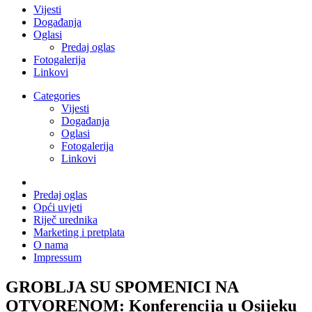
Vijesti
Događanja
Oglasi
Predaj oglas
Fotogalerija
Linkovi
Categories
Vijesti
Događanja
Oglasi
Fotogalerija
Linkovi
Predaj oglas
Opći uvjeti
Riječ urednika
Marketing i pretplata
O nama
Impressum
GROBLJA SU SPOMENICI NA
OTVORENOM: Konferencija u Osijeku