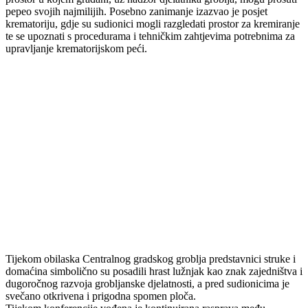
pepeo svojih najmilijih. Posebno zanimanje izazvao je posjet
krematoriju, gdje su sudionici mogli razgledati prostor za kremiranje
te se upoznati s procedurama i tehničkim zahtjevima potrebnima za
upravljanje krematorijskom peći.
Tijekom obilaska Centralnog gradskog groblja predstavnici struke i
domaćina simbolično su posadili hrast lužnjak kao znak zajedništva i
dugoročnog razvoja grobljanske djelatnosti, a pred sudionicima je
svečano otkrivena i prigodna spomen ploča.