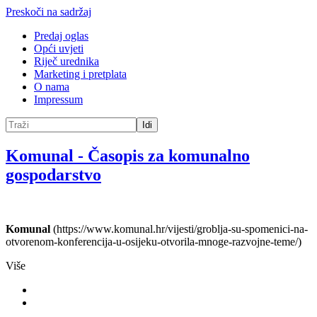
Preskoči na sadržaj
Predaj oglas
Opći uvjeti
Riječ urednika
Marketing i pretplata
O nama
Impressum
Idi
Komunal
-
Časopis za komunalno
gospodarstvo
Komunal
(https://www.komunal.hr/vijesti/groblja-su-spomenici-na-
otvorenom-konferencija-u-osijeku-otvorila-mnoge-razvojne-teme/)
Više