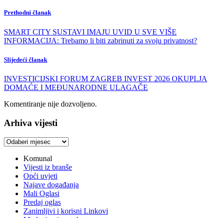
Prethodni članak
SMART CITY SUSTAVI IMAJU UVID U SVE VIŠE
INFORMACIJA: Trebamo li biti zabrinuti za svoju privatnost?
Slijedeći članak
INVESTICIJSKI FORUM ZAGREB INVEST 2026 OKUPLJA
DOMAĆE I MEĐUNARODNE ULAGAČE
Komentiranje nije dozvoljeno.
Arhiva vijesti
Arhiva
vijesti
Komunal
Vijesti iz branše
Opći uvjeti
Najave događanja
Mali Oglasi
Predaj oglas
Zanimljivi i korisni Linkovi