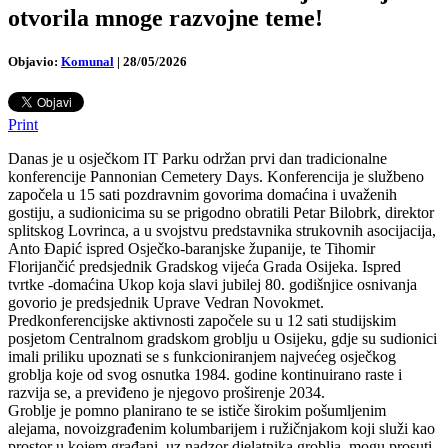
otvorila mnoge razvojne teme!
Objavio:
Komunal
|
28/05/2026
Print
Danas je u osječkom IT Parku održan prvi dan tradicionalne
konferencije Pannonian Cemetery Days. Konferencija je službeno
započela u 15 sati pozdravnim govorima domaćina i uvaženih
gostiju, a sudionicima su se prigodno obratili Petar Bilobrk, direktor
splitskog Lovrinca, a u svojstvu predstavnika strukovnih asocijacija,
Anto Đapić ispred Osječko-baranjske županije, te Tihomir
Florijančić predsjednik Gradskog vijeća Grada Osijeka. Ispred
tvrtke -domaćina Ukop koja slavi jubilej 80. godišnjice osnivanja
govorio je predsjednik Uprave Vedran Novokmet.
Predkonferencijske aktivnosti započele su u 12 sati studijskim
posjetom Centralnom gradskom groblju u Osijeku, gdje su sudionici
imali priliku upoznati se s funkcioniranjem najvećeg osječkog
groblja koje od svog osnutka 1984. godine kontinuirano raste i
razvija se, a previđeno je njegovo proširenje 2034.
Groblje je pomno planirano te se ističe širokim pošumljenim
alejama, novoizgrađenim kolumbarijem i ružičnjakom koji služi kao
prostor u kojem građani, uz nadzor djelatnika groblja, mogu prosuti