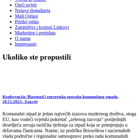
Opći uvjeti
Najave događanja
Mali Oglasi
Predaj oglas
Zanimljivi i korisni Linkovi
Marketing i pretplata
O nama
Impressum
Ukoliko ste propustili
Konferencija /Biootpad i energetska oporaba komunalnog otpada,
20.12.2023., Zagreb
Komunalni otpad je jedan najvećih izazova modernog društva, stoga
EU, kao vodeći svjetski pokretač „zelenog razvoja“ posljednjih
desetljeća usvaja različita rješenja za otpad koja se primjenjuju u
državama članicama. Naime, uz podršku Bruxellesa i nacionalnih
vlada područne i regionalne samouprave preko rada komunalnih