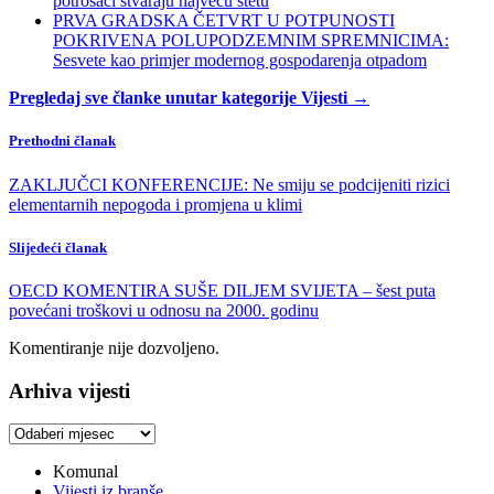
potrošači stvaraju najveću štetu
PRVA GRADSKA ČETVRT U POTPUNOSTI
POKRIVENA POLUPODZEMNIM SPREMNICIMA:
Sesvete kao primjer modernog gospodarenja otpadom
Pregledaj sve članke unutar kategorije Vijesti →
Prethodni članak
ZAKLJUČCI KONFERENCIJE: Ne smiju se podcijeniti rizici
elementarnih nepogoda i promjena u klimi
Slijedeći članak
OECD KOMENTIRA SUŠE DILJEM SVIJETA – šest puta
povećani troškovi u odnosu na 2000. godinu
Komentiranje nije dozvoljeno.
Arhiva vijesti
Arhiva
vijesti
Komunal
Vijesti iz branše