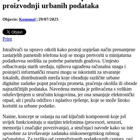
proizvodnji urbanih podataka
Objavio:
Komunal
|
29/07/2025
Print
Istraživači su upravo otkrili kako postoji uspješan način prenamjene
zastarjelih pametnih telefona koji se mogu pretvoriti u minijaturna
podatkovna središta za potrebe pametnih gradova. Umjesto
odbacivanja starih uređaja, njihova ugrađena računalna snaga i
postojeći informatički resursi mogu se iskoristiti za stvaranje
lokalnih, distribuiranih mreža koje obrađuju različite urbane
digitalne zadatke poput praćenja prometa, praćenja okoliša ili obrade
najrazličitijih podataka.
Navedena metoda je prihvaćena s velikim
oduševljenjem u stručnim krugovima, jer ona smanjuje elektronički
otpad, ali i pruža održivo i isplativo rješenje, koje se može široko
koristiti za urbane podatke.
Naime, koncept se oslanja na rad ključnih komponenti koje još
uvijek funkcioniraju u starijim telefonima (procesori, senzori,
memorija i značajke povezivanja), a stručnjaci navode kako su iste
sposobne za izvršavanje zadataka niskoenergetskog rubnog
računalstva. Za razliku od centraliziranih podatkovnih centara, ovi