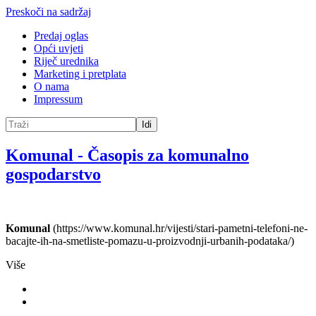
Preskoči na sadržaj
Predaj oglas
Opći uvjeti
Riječ urednika
Marketing i pretplata
O nama
Impressum
Idi
Komunal
-
Časopis za komunalno
gospodarstvo
Komunal
(https://www.komunal.hr/vijesti/stari-pametni-telefoni-ne-
bacajte-ih-na-smetliste-pomazu-u-proizvodnji-urbanih-podataka/)
Više