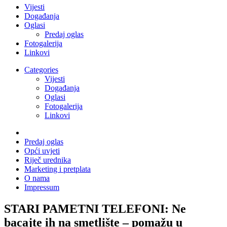
Vijesti
Događanja
Oglasi
Predaj oglas
Fotogalerija
Linkovi
Categories
Vijesti
Događanja
Oglasi
Fotogalerija
Linkovi
Predaj oglas
Opći uvjeti
Riječ urednika
Marketing i pretplata
O nama
Impressum
STARI PAMETNI TELEFONI: Ne
bacajte ih na smetlište – pomažu u