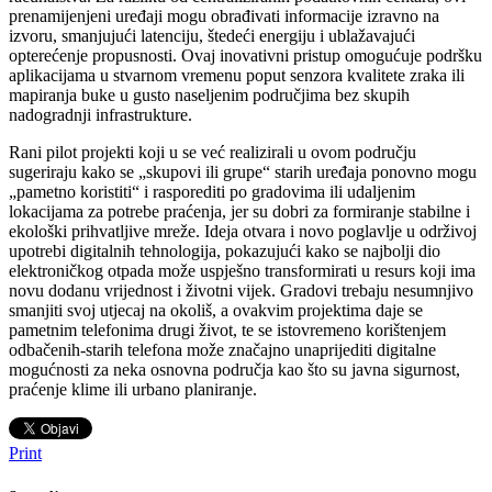
prenamijenjeni uređaji mogu obrađivati informacije izravno na
izvoru, smanjujući latenciju, štedeći energiju i ublažavajući
opterećenje propusnosti. Ovaj inovativni pristup omogućuje podršku
aplikacijama u stvarnom vremenu poput senzora kvalitete zraka ili
mapiranja buke u gusto naseljenim područjima bez skupih
nadogradnji infrastrukture.
Rani pilot projekti koji u se već realizirali u ovom području
sugeriraju kako se „skupovi ili grupe“ starih uređaja ponovno mogu
„pametno koristiti“ i rasporediti po gradovima ili udaljenim
lokacijama za potrebe praćenja, jer su dobri za formiranje stabilne i
ekološki prihvatljive mreže. Ideja otvara i novo poglavlje u održivoj
upotrebi digitalnih tehnologija, pokazujući kako se najbolji dio
elektroničkog otpada može uspješno transformirati u resurs koji ima
novu dodanu vrijednost i životni vijek. Gradovi trebaju nesumnjivo
smanjiti svoj utjecaj na okoliš, a ovakvim projektima daje se
pametnim telefonima drugi život, te se istovremeno korištenjem
odbačenih-starih telefona može značajno unaprijediti digitalne
mogućnosti za neka osnovna područja kao što su javna sigurnost,
praćenje klime ili urbano planiranje.
Print