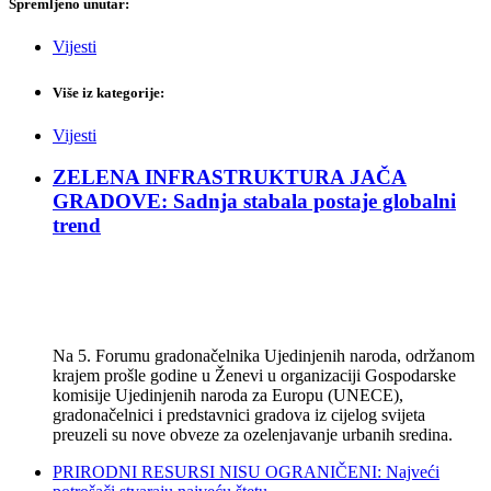
Spremljeno unutar:
Vijesti
Više iz kategorije:
Vijesti
ZELENA INFRASTRUKTURA JAČA
GRADOVE: Sadnja stabala postaje globalni
trend
Na 5. Forumu gradonačelnika Ujedinjenih naroda, održanom
krajem prošle godine u Ženevi u organizaciji Gospodarske
komisije Ujedinjenih naroda za Europu (UNECE),
gradonačelnici i predstavnici gradova iz cijelog svijeta
preuzeli su nove obveze za ozelenjavanje urbanih sredina.
PRIRODNI RESURSI NISU OGRANIČENI: Najveći