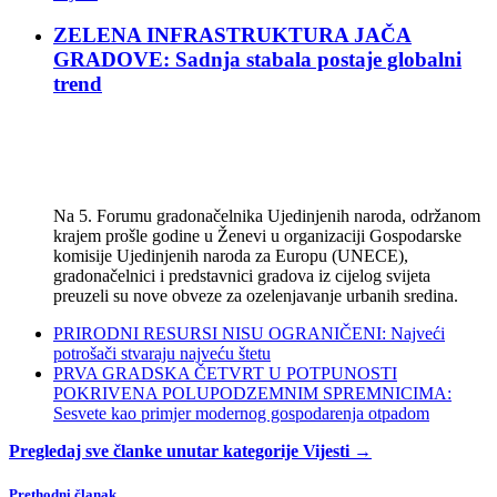
ZELENA INFRASTRUKTURA JAČA
GRADOVE: Sadnja stabala postaje globalni
trend
Na 5. Forumu gradonačelnika Ujedinjenih naroda, održanom
krajem prošle godine u Ženevi u organizaciji Gospodarske
komisije Ujedinjenih naroda za Europu (UNECE),
gradonačelnici i predstavnici gradova iz cijelog svijeta
preuzeli su nove obveze za ozelenjavanje urbanih sredina.
PRIRODNI RESURSI NISU OGRANIČENI: Najveći
potrošači stvaraju najveću štetu
PRVA GRADSKA ČETVRT U POTPUNOSTI
POKRIVENA POLUPODZEMNIM SPREMNICIMA:
Sesvete kao primjer modernog gospodarenja otpadom
Pregledaj sve članke unutar kategorije Vijesti →
Prethodni članak