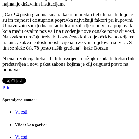
najmanje državnim institucijama.
„Čak 94 posto građana smatra kako bi uređaji trebali trajati dulje te
su im trajnost i dostupnost popravka najvažniji faktori pri kupovini.
Upravo zato sam jedna od autorica rezolucije o pravu na popravak
koja među ostalim poziva i na uvođenje nove oznake popravljivosti.
Na svakom uređaju treba biti označeno koliko je očekivano vrijeme
trajanja, kakva je dostupnost i cijena rezervnih dijelova i servisa. S
tim se slaže čak 78 posto naših građana“, kaže Borzan.
Njena rezolucija trebala bi biti usvojena u ožujku kada bi trebao biti
predstavljen i novi paket zakona kojima je cilj osigurati pravo na
popravak.
Print
Spremljeno unutar:
Vijesti
Više iz kategorije:
Vijesti