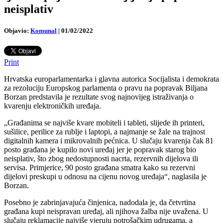
neisplativ
Objavio:
Komunal
|
01/02/2022
Print
Hrvatska europarlamentarka i glavna autorica Socijalista i demokrata
za rezoluciju Europskog parlamenta o pravu na popravak Biljana
Borzan predstavila je rezultate svog najnovijeg istraživanja o
kvarenju elektroničkih uređaja.
„Građanima se najviše kvare mobiteli i tableti, slijede ih printeri,
sušilice, perilice za rublje i laptopi, a najmanje se žale na trajnost
digitalnih kamera i mikrovalnih pećnica. U slučaju kvarenja čak 81
posto građana je kupilo novi uređaj jer je popravak starog bio
neisplativ, što zbog nedostupnosti nacrta, rezervnih dijelova ili
servisa. Primjerice, 90 posto građana smatra kako su rezervni
dijelovi preskupi u odnosu na cijenu novog uređaja“, naglasila je
Borzan.
Posebno je zabrinjavajuća činjenica, nadodala je, da četvrtina
građana kupi neispravan uređaj, ali njihova žalba nije uvažena. U
slučaju reklamacije najviše vjeruju potrošačkim udrugama, a