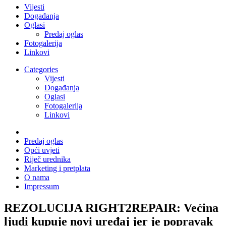
Vijesti
Događanja
Oglasi
Predaj oglas
Fotogalerija
Linkovi
Categories
Vijesti
Događanja
Oglasi
Fotogalerija
Linkovi
Predaj oglas
Opći uvjeti
Riječ urednika
Marketing i pretplata
O nama
Impressum
REZOLUCIJA RIGHT2REPAIR: Većina
ljudi kupuje novi uređaj jer je popravak