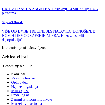
DIGITALIZACIJA ZAGREBA: Predstavljena Smart City HUB
platforma
Slijedeći članak
VIŠE OD DVIJE TREĆINE JLS NAJAVILO DONOŠENJE
NOVIH DEMOGRAFSKIH MJERA: Kako zaustaviti
depopulaciju?
Komentiranje nije dozvoljeno.
Arhiva vijesti
Arhiva
vijesti
Komunal
Vijesti iz branše
Opći uvjeti
Najave događanja
Mali Oglasi
Predaj oglas
Zanimljivi i korisni Linkovi
Marketing i pretplata