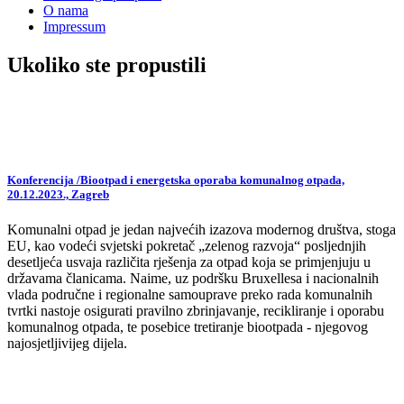
O nama
Impressum
Ukoliko ste propustili
Konferencija /Biootpad i energetska oporaba komunalnog otpada,
20.12.2023., Zagreb
Komunalni otpad je jedan najvećih izazova modernog društva, stoga
EU, kao vodeći svjetski pokretač „zelenog razvoja“ posljednjih
desetljeća usvaja različita rješenja za otpad koja se primjenjuju u
državama članicama. Naime, uz podršku Bruxellesa i nacionalnih
vlada područne i regionalne samouprave preko rada komunalnih
tvrtki nastoje osigurati pravilno zbrinjavanje, recikliranje i oporabu
komunalnog otpada, te posebice tretiranje biootpada - njegovog
najosjetljivijeg dijela.