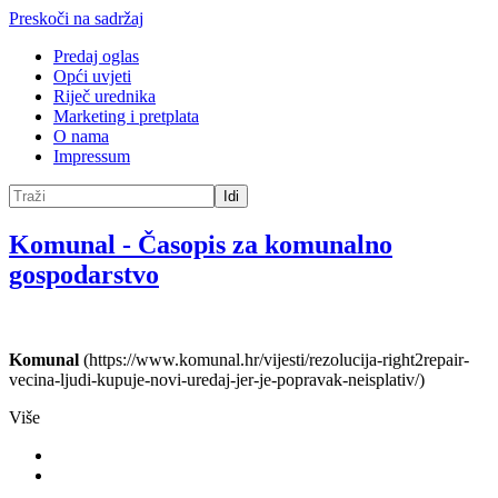
Preskoči na sadržaj
Predaj oglas
Opći uvjeti
Riječ urednika
Marketing i pretplata
O nama
Impressum
Idi
Komunal
-
Časopis za komunalno
gospodarstvo
Komunal
(https://www.komunal.hr/vijesti/rezolucija-right2repair-
vecina-ljudi-kupuje-novi-uredaj-jer-je-popravak-neisplativ/)
Više