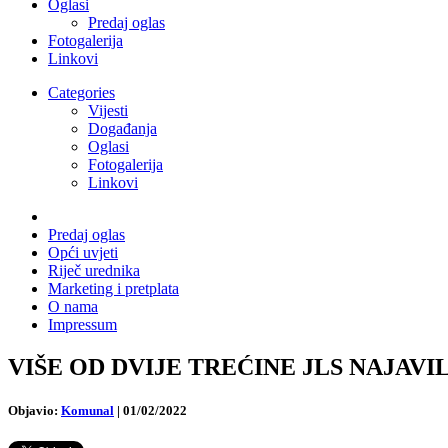
Oglasi
Predaj oglas
Fotogalerija
Linkovi
Categories
Vijesti
Događanja
Oglasi
Fotogalerija
Linkovi
Predaj oglas
Opći uvjeti
Riječ urednika
Marketing i pretplata
O nama
Impressum
VIŠE OD DVIJE TREĆINE JLS NAJAVIL
Objavio:
Komunal
|
01/02/2022