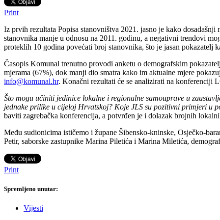
Print
Iz prvih rezultata Popisa stanovništva 2021. jasno je kako dosadašnji n
stanovnika manje u odnosu na 2011. godinu, a negativni trendovi mogu
proteklih 10 godina povećati broj stanovnika, što je jasan pokazatelj 
Časopis Komunal trenutno provodi anketu o demografskim pokazateljim
mjerama (67%), dok manji dio smatra kako im aktualne mjere pokazuju
info@komunal.hr
. Konačni rezultati će se analizirati na konf
Što mogu učiniti jedinice lokalne i regionalne samouprave u zaustavlj
jednake prilike u cijeloj Hrvatskoj? Koje JLS su pozitivni primjeri u 
baviti zagrebačka konferencija, a potvrđen je i dolazak brojnih lokalnih
Među sudionicima ističemo i župane Šibensko-kninske, Osječko-baran
Petir, saborske zastupnike Marina Piletića i Marina Miletića, demogra
Print
Spremljeno unutar:
Vijesti