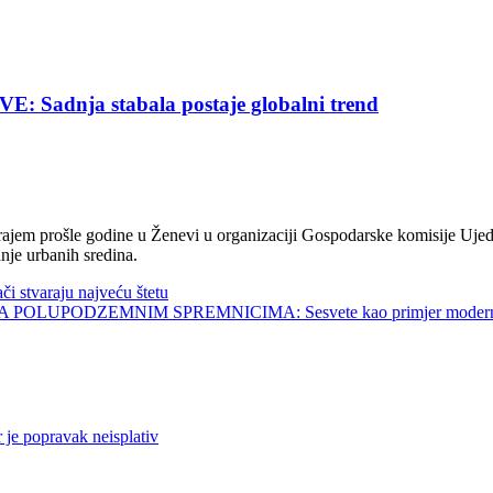
nja stabala postaje globalni trend
jem prošle godine u Ženevi u organizaciji Gospodarske komisije Ujed
nje urbanih sredina.
tvaraju najveću štetu
UPODZEMNIM SPREMNICIMA: Sesvete kao primjer modernog 
e popravak neisplativ