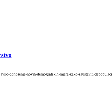
rstvo
najavilo-donosenje-novih-demografskih-mjera-kako-zaustaviti-depopulaci