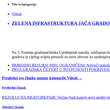
Više iz kategorije:
Vijesti
ZELENA INFRASTRUKTURA JAČA GRADOVE: Sad
Na 5. Forumu gradonačelnika Ujedinjenih naroda, održanom kra
gradova iz cijelog svijeta preuzeli su nove obveze za ozelenjava
PRIRODNI RESURSI NISU OGRANIČENI: Najveći potrošači s
PRVA GRADSKA ČETVRT U POTPUNOSTI POKRIVENA POL
Pregledaj sve članke unutar kategorije Vijesti →
Prethodni članak
REZOLUCIJA RIGHT2REPAIR: Većina ljudi kupuje novi uređaj jer j
Slijedeći članak