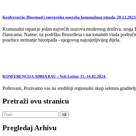
Konferencija /Biootpad i energetska oporaba komunalnog otpada, 20.12.2023
Komunalni otpad je jedan najvećih izazova modernog društva, stoga EU,
članicama. Naime, uz podršku Bruxellesa i nacionalnih vlada područne
posebice tretiranje biootpada - njegovog najosjetljivijeg dijela.
KONFERENCIJA ADRIA BAU – Veli Lošinj, 15.-16.02.2024.
Poštovani, Pozivamo vas na središnji regionalni skup sektora graditelj
Pretraži ovu stranicu
Pregledaj Arhivu