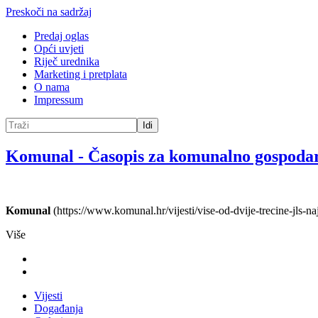
Preskoči na sadržaj
Predaj oglas
Opći uvjeti
Riječ urednika
Marketing i pretplata
O nama
Impressum
Idi
Komunal
-
Časopis za komunalno gospoda
Komunal
(https://www.komunal.hr/vijesti/vise-od-dvije-trecine-jls-
Više
Vijesti
Događanja