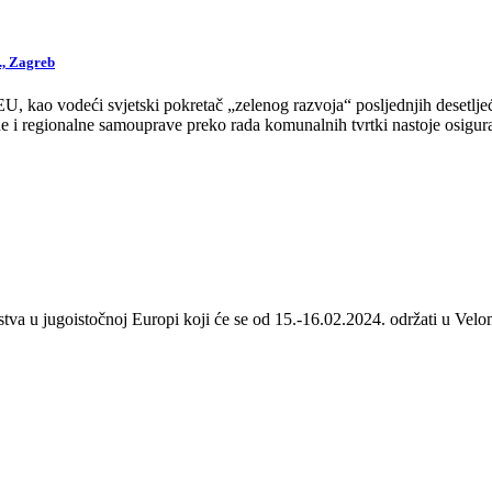
., Zagreb
 kao vodeći svjetski pokretač „zelenog razvoja“ posljednjih desetljeća
 i regionalne samouprave preko rada komunalnih tvrtki nastoje osigurat
stva u jugoistočnoj Europi koji će se od 15.-16.02.2024. održati u Velom