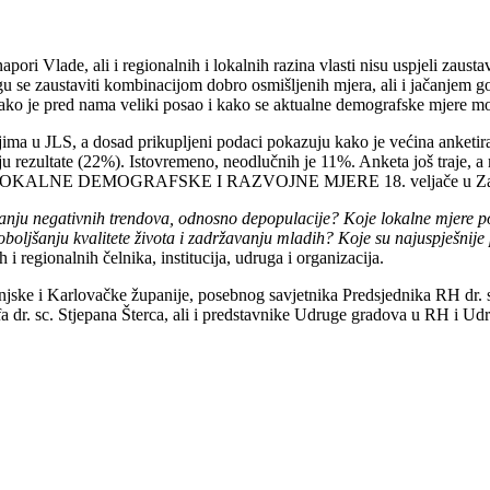
apori Vlade, ali i regionalnih i lokalnih razina vlasti nisu uspjeli zau
 se zaustaviti kombinacijom dobro osmišljenih mjera, ali i jačanjem go
kako je pred nama veliki posao i kako se aktualne demografske mjere mor
a u JLS, a dosad prikupljeni podaci pokazuju kako je većina anketiran
 rezultate (22%). Istovremeno, neodlučnih je 11%. Anketa još traje, a
erenciji LOKALNE DEMOGRAFSKE I RAZVOJNE MJERE 18. veljače u Z
anju negativnih trendova, odnosno depopulacije? Koje lokalne mjere poka
poboljšanju kvalitete života i zadržavanju mladih? Koje su najuspješnije
 i regionalnih čelnika, institucija, udruga i organizacija.
jske i Karlovačke županije, posebnog savjetnika Predsjednika RH dr. 
fa dr. sc. Stjepana Šterca, ali i predstavnike Udruge gradova u RH i U