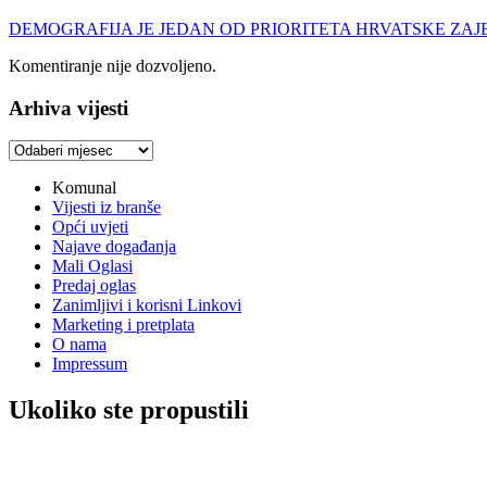
DEMOGRAFIJA JE JEDAN OD PRIORITETA HRVATSKE ZAJEDNIC
Komentiranje nije dozvoljeno.
Arhiva vijesti
Arhiva
vijesti
Komunal
Vijesti iz branše
Opći uvjeti
Najave događanja
Mali Oglasi
Predaj oglas
Zanimljivi i korisni Linkovi
Marketing i pretplata
O nama
Impressum
Ukoliko ste propustili