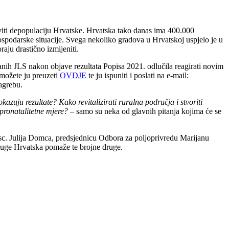
staviti depopulaciju Hrvatske. Hrvatska tako danas ima 400.000
spodarske situacije. Svega nekoliko gradova u Hrvatskoj uspjelo je u
aju drastično izmijeniti.
ih JLS nakon objave rezultata Popisa 2021. odlučila reagirati novim
 možete ju preuzeti
OVDJE
te ju ispuniti i poslati na e-mail:
agrebu.
zuju rezultate? Kako revitalizirati ruralna područja i stvoriti
 pronatalitetne mjere?
– samo su neka od glavnih pitanja kojima će se
sc. Julija Domca, predsjednicu Odbora za poljoprivredu Marijanu
druge Hrvatska pomaže te brojne druge.