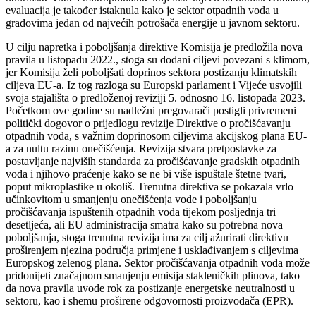
evaluacija je također istaknula kako je sektor otpadnih voda u
gradovima jedan od najvećih potrošača energije u javnom sektoru.
U cilju napretka i poboljšanja direktive Komisija je predložila nova
pravila u listopadu 2022., stoga su dodani ciljevi povezani s klimom,
jer Komisija želi poboljšati doprinos sektora postizanju klimatskih
ciljeva EU-a. Iz tog razloga su Europski parlament i Vijeće usvojili
svoja stajališta o predloženoj reviziji 5. odnosno 16. listopada 2023.
Početkom ove godine su nadležni pregovarači postigli privremeni
politički dogovor o prijedlogu revizije Direktive o pročišćavanju
otpadnih voda, s važnim doprinosom ciljevima akcijskog plana EU-
a za nultu razinu onečišćenja. Revizija stvara pretpostavke za
postavljanje najviših standarda za pročišćavanje gradskih otpadnih
voda i njihovo praćenje kako se ne bi više ispuštale štetne tvari,
poput mikroplastike u okoliš. Trenutna direktiva se pokazala vrlo
učinkovitom u smanjenju onečišćenja vode i poboljšanju
pročišćavanja ispuštenih otpadnih voda tijekom posljednja tri
desetljeća, ali EU administracija smatra kako su potrebna nova
poboljšanja, stoga trenutna revizija ima za cilj ažurirati direktivu
proširenjem njezina područja primjene i usklađivanjem s ciljevima
Europskog zelenog plana. Sektor pročišćavanja otpadnih voda može
pridonijeti značajnom smanjenju emisija stakleničkih plinova, tako
da nova pravila uvode rok za postizanje energetske neutralnosti u
sektoru, kao i shemu proširene odgovornosti proizvođača (EPR).