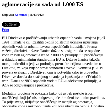
aglomeracije su sada od 1.000 ES
Objavio:
Komunal
|
11/03/2024
Print
EU Direktiva o pročišćavanju urbanih otpadnih voda usvojena je još
1991. i imala je cilj „zaštititi okoliš od štetnih učinaka ispuštanja
otpadnih voda iz urbanih izvora i specifičnih industrija”. Prema
važećoj direktivi, države članice dužne su osigurati da se otpadne
vode iz svih aglomeracija iznad 2.000 ES prikupljaju i pročišćavaju
u skladu s minimalnim standardima EU-a. Države članice također
moraju odrediti osjetljiva područja, prema kriterijima navedenim u
Direktivi, za koja vrijede stroži standardi i rokovi. Komisija je 2019.
provela evaluaciju Direktive i ona je potvrdila kako je provedba
Direktive dovela do značajnog smanjenja ispuštanja onečišćujućih
tvari. Danas se 98% otpadnih voda u EU-u adekvatno prikuplja, a
92% se odgovarajuće i pročišćava.
Međutim, procjena je pokazala kako još uvijek postoje izvori
onečišćenja koji još nisu odgovarajuće obrađeni trenutnim pravilima.
To prije svega, uključuje onečišćenje iz manjih aglomeracija,
oborinske vode i mikropolutante koji loše utječu na okoliš. Dodatno,