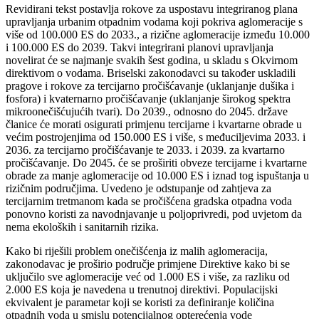
Revidirani tekst postavlja rokove za uspostavu integriranog plana
upravljanja urbanim otpadnim vodama koji pokriva aglomeracije s
više od 100.000 ES do 2033., a rizične aglomeracije između 10.000
i 100.000 ES do 2039. Takvi integrirani planovi upravljanja
novelirat će se najmanje svakih šest godina, u skladu s Okvirnom
direktivom o vodama. Briselski zakonodavci su također uskladili
pragove i rokove za tercijarno pročišćavanje (uklanjanje dušika i
fosfora) i kvaternarno pročišćavanje (uklanjanje širokog spektra
mikroonečišćujućih tvari). Do 2039., odnosno do 2045. države
članice će morati osigurati primjenu tercijarne i kvartarne obrade u
većim postrojenjima od 150.000 ES i više, s međuciljevima 2033. i
2036. za tercijarno pročišćavanje te 2033. i 2039. za kvartarno
pročišćavanje. Do 2045. će se proširiti obveze tercijarne i kvartarne
obrade za manje aglomeracije od 10.000 ES i iznad tog ispuštanja u
rizičnim područjima. Uvedeno je odstupanje od zahtjeva za
tercijarnim tretmanom kada se pročišćena gradska otpadna voda
ponovno koristi za navodnjavanje u poljoprivredi, pod uvjetom da
nema ekoloških i sanitarnih rizika.
Kako bi riješili problem onečišćenja iz malih aglomeracija,
zakonodavac je proširio područje primjene Direktive kako bi se
uključilo sve aglomeracije već od 1.000 ES i više, za razliku od
2.000 ES koja je navedena u trenutnoj direktivi. Populacijski
ekvivalent je parametar koji se koristi za definiranje količina
otpadnih voda u smislu potencijalnog opterećenja vode