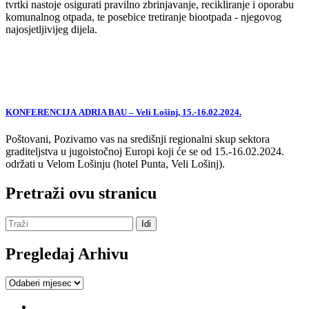
tvrtki nastoje osigurati pravilno zbrinjavanje, recikliranje i oporabu
komunalnog otpada, te posebice tretiranje biootpada - njegovog
najosjetljivijeg dijela.
KONFERENCIJA ADRIA BAU – Veli Lošinj, 15.-16.02.2024.
Poštovani, Pozivamo vas na središnji regionalni skup sektora
graditeljstva u jugoistočnoj Europi koji će se od 15.-16.02.2024.
održati u Velom Lošinju (hotel Punta, Veli Lošinj).
Pretraži ovu stranicu
Pregledaj Arhivu
Pregledaj
Arhivu