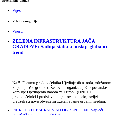
Spremljeno unutar:
Vijesti
Više iz kategorije:
Vijesti
ZELENA INFRASTRUKTURA JAČA
GRADOVE: Sadnja stabala postaje globalni
trend
Na 5. Forumu gradonačelnika Ujedinjenih naroda, održanom
krajem prošle godine u Ženevi u organizaciji Gospodarske
komisije Ujedinjenih naroda za Europu (UNECE),
gradonačelnici i predstavnici gradova iz cijelog svijeta
preuzeli su nove obveze za ozelenjavanje urbanih sredina.
PRIRODNI RESURSI NISU OGRANIČENI: Najveći
potrošači stvaraju najveću štetu