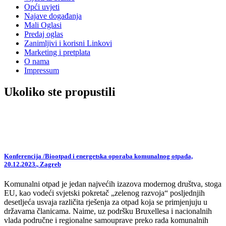
Opći uvjeti
Najave događanja
Mali Oglasi
Predaj oglas
Zanimljivi i korisni Linkovi
Marketing i pretplata
O nama
Impressum
Ukoliko ste propustili
Konferencija /Biootpad i energetska oporaba komunalnog otpada,
20.12.2023., Zagreb
Komunalni otpad je jedan najvećih izazova modernog društva, stoga
EU, kao vodeći svjetski pokretač „zelenog razvoja“ posljednjih
desetljeća usvaja različita rješenja za otpad koja se primjenjuju u
državama članicama. Naime, uz podršku Bruxellesa i nacionalnih
vlada područne i regionalne samouprave preko rada komunalnih