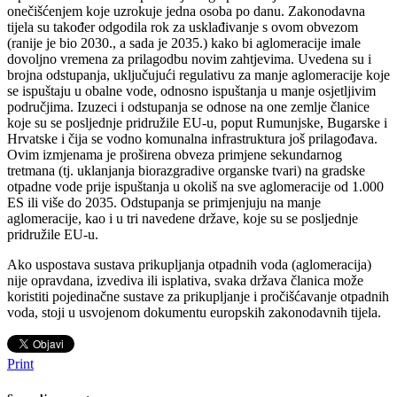
onečišćenjem koje uzrokuje jedna osoba po danu. Zakonodavna
tijela su također odgodila rok za usklađivanje s ovom obvezom
(ranije je bio 2030., a sada je 2035.) kako bi aglomeracije imale
dovoljno vremena za prilagodbu novim zahtjevima. Uvedena su i
brojna odstupanja, uključujući regulativu za manje aglomeracije koje
se ispuštaju u obalne vode, odnosno ispuštanja u manje osjetljivim
područjima. Izuzeci i odstupanja se odnose na one zemlje članice
koje su se posljednje pridružile EU-u, poput Rumunjske, Bugarske i
Hrvatske i čija se vodno komunalna infrastruktura još prilagođava.
Ovim izmjenama je proširena obveza primjene sekundarnog
tretmana (tj. uklanjanja biorazgradive organske tvari) na gradske
otpadne vode prije ispuštanja u okoliš na sve aglomeracije od 1.000
ES ili više do 2035. Odstupanja se primjenjuju na manje
aglomeracije, kao i u tri navedene države, koje su se posljednje
pridružile EU-u.
Ako uspostava sustava prikupljanja otpadnih voda (aglomeracija)
nije opravdana, izvediva ili isplativa, svaka država članica može
koristiti pojedinačne sustave za prikupljanje i pročišćavanje otpadnih
voda, stoji u usvojenom dokumentu europskih zakonodavnih tijela.
Print