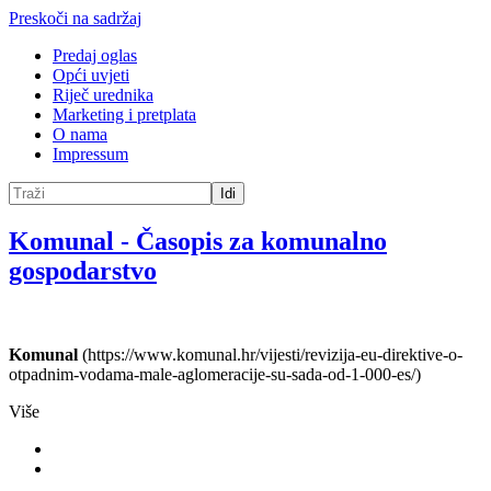
Preskoči na sadržaj
Predaj oglas
Opći uvjeti
Riječ urednika
Marketing i pretplata
O nama
Impressum
Idi
Komunal
-
Časopis za komunalno
gospodarstvo
Komunal
(https://www.komunal.hr/vijesti/revizija-eu-direktive-o-
otpadnim-vodama-male-aglomeracije-su-sada-od-1-000-es/)
Više