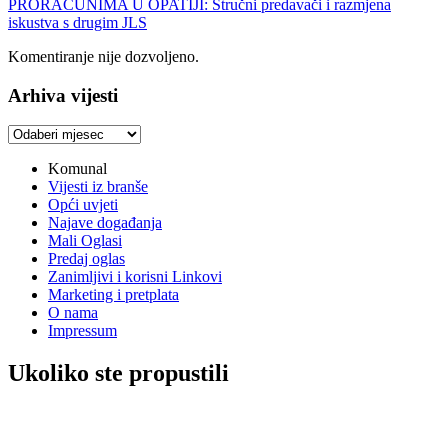
PRORAČUNIMA U OPATIJI: Stručni predavači i razmjena
iskustva s drugim JLS
Komentiranje nije dozvoljeno.
Arhiva vijesti
Arhiva
vijesti
Komunal
Vijesti iz branše
Opći uvjeti
Najave događanja
Mali Oglasi
Predaj oglas
Zanimljivi i korisni Linkovi
Marketing i pretplata
O nama
Impressum
Ukoliko ste propustili