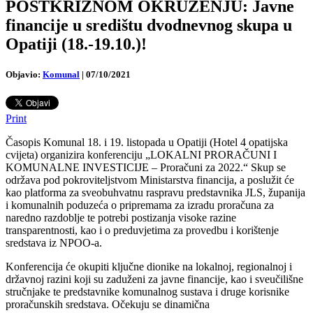
POSTKRIZNOM OKRUŽENJU: Javne
financije u središtu dvodnevnog skupa u
Opatiji (18.-19.10.)!
Objavio:
Komunal
|
07/10/2021
Print
Časopis Komunal 18. i 19. listopada u Opatiji (Hotel 4 opatijska
cvijeta) organizira konferenciju „LOKALNI PRORAČUNI I
KOMUNALNE INVESTICIJE – Proračuni za 2022.“ Skup se
održava pod pokroviteljstvom Ministarstva financija, a poslužit će
kao platforma za sveobuhvatnu raspravu predstavnika JLS, županija
i komunalnih poduzeća o pripremama za izradu proračuna za
naredno razdoblje te potrebi postizanja visoke razine
transparentnosti, kao i o preduvjetima za provedbu i korištenje
sredstava iz NPOO-a.
Konferencija će okupiti ključne dionike na lokalnoj, regionalnoj i
državnoj razini koji su zaduženi za javne financije, kao i sveučilišne
stručnjake te predstavnike komunalnog sustava i druge korisnike
proračunskih sredstava. Očekuju se dinamična