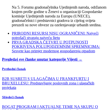
Na 5. Forumu gradonačelnika Ujedinjenih naroda, održanom
krajem prošle godine u Ženevi u organizaciji Gospodarske
komisije Ujedinjenih naroda za Europu (UNECE),
gradonačelnici i predstavnici gradova iz cijelog svijeta
preuzeli su nove obveze za ozelenjavanje urbanih sredina.
PRIRODNI RESURSI NISU OGRANIČENI: Najveći
potrošači stvaraju najveću štetu
PRVA GRADSKA ČETVRT U POTPUNOSTI
POKRIVENA POLUPODZEMNIM SPREMNICIMA:
Sesvete kao primjer modernog gospodarenja otpadom
Pregledaj sve članke unutar kategorije Vijesti →
Prethodni članak
B2B SUSRETI S ULAGAČIMA U FRANKFURTU I
BRUXELLESU: Predstavljanje poslovnih zona i ulagačkih
projekata
Slijedeći članak
BOGAT PROGRAM I AKTUALNE TEME NA SKUPU O