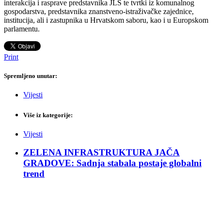
interakcija i rasprave predstavnika JLS te tvrtki iz komunalnog
gospodarstva, predstavnika znanstveno-istraživačke zajednice,
institucija, ali i zastupnika u Hrvatskom saboru, kao i u Europskom
parlamentu.
Print
Spremljeno unutar:
Vijesti
Više iz kategorije:
Vijesti
ZELENA INFRASTRUKTURA JAČA
GRADOVE: Sadnja stabala postaje globalni
trend