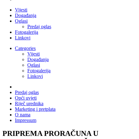
Vijesti
Događanja
Oglasi
Predaj oglas
Fotogalerija
Linkovi
Categories
Vijesti
Događanja
Oglasi
Fotogalerija
Linkovi
Predaj oglas
Opći uvjeti
Riječ urednika
Marketing i pretplata
O nama
Impressum
PRIPREMA PRORAČUNA U