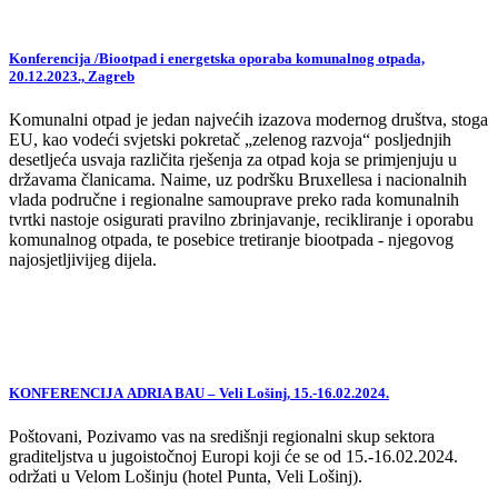
Konferencija /Biootpad i energetska oporaba komunalnog otpada,
20.12.2023., Zagreb
Komunalni otpad je jedan najvećih izazova modernog društva, stoga
EU, kao vodeći svjetski pokretač „zelenog razvoja“ posljednjih
desetljeća usvaja različita rješenja za otpad koja se primjenjuju u
državama članicama. Naime, uz podršku Bruxellesa i nacionalnih
vlada područne i regionalne samouprave preko rada komunalnih
tvrtki nastoje osigurati pravilno zbrinjavanje, recikliranje i oporabu
komunalnog otpada, te posebice tretiranje biootpada - njegovog
najosjetljivijeg dijela.
KONFERENCIJA ADRIA BAU – Veli Lošinj, 15.-16.02.2024.
Poštovani, Pozivamo vas na središnji regionalni skup sektora
graditeljstva u jugoistočnoj Europi koji će se od 15.-16.02.2024.
održati u Velom Lošinju (hotel Punta, Veli Lošinj).