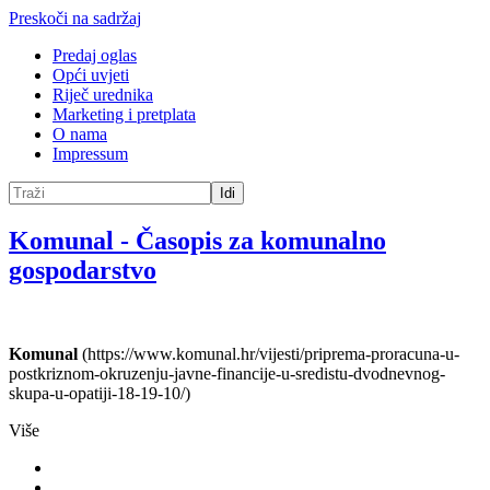
Preskoči na sadržaj
Predaj oglas
Opći uvjeti
Riječ urednika
Marketing i pretplata
O nama
Impressum
Idi
Komunal
-
Časopis za komunalno
gospodarstvo
Komunal
(https://www.komunal.hr/vijesti/priprema-proracuna-u-
postkriznom-okruzenju-javne-financije-u-sredistu-dvodnevnog-
skupa-u-opatiji-18-19-10/)
Više