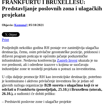
FRANKFURTU I BRUXELLESU:
Predstavljanje poslovnih zona i ulagačkih
projekata
Objavio:
Komunal
|
05/10/2021
Print
Posljednjih nekoliko godina RH postaje sve zanimljivija ulagačka
destinacija, čemu, osim privlačne geostrateške pozicije, pridonosi i
državni program poticaja te općenito jačanje poduzetničke
infrastrukture. Nedavna konferencija
Zagreb Invest
ukazala je na
sve prednosti, ali i određene izazove s kojima se suočavaju
industrijske zone te nositelji projekata u potrazi za investitorima.
U cilju daljnje promocije RH kao investicijske destinacije, potrebno
je kontinuirano i aktivno privlačenje investitora što je jedan od
glavnih razloga organizacije
B2B susreta s ulagačima koji će se
održati u Frankfurtu (ponedjeljak, 25.10.) i Bruxellesu (utorak,
26.10.),
a sudionici će dobiti priliku:
– Predstaviti poslovne zone i ulagačke projekte