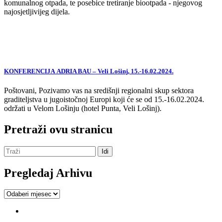
komunalnog otpada, te posebice tretiranje biootpada - njegovog
najosjetljivijeg dijela.
KONFERENCIJA ADRIA BAU – Veli Lošinj, 15.-16.02.2024.
Poštovani, Pozivamo vas na središnji regionalni skup sektora
graditeljstva u jugoistočnoj Europi koji će se od 15.-16.02.2024.
održati u Velom Lošinju (hotel Punta, Veli Lošinj).
Pretraži ovu stranicu
Pregledaj Arhivu
Pregledaj
Arhivu