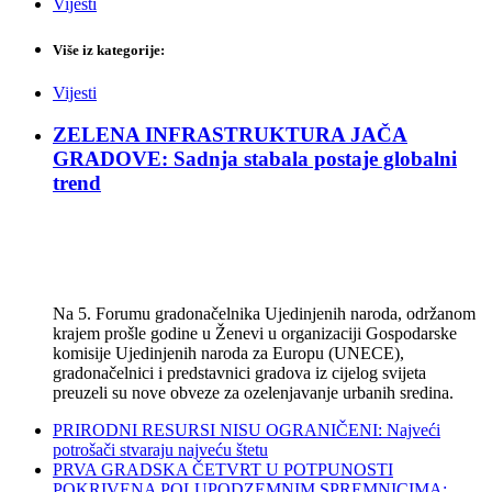
Vijesti
Više iz kategorije:
Vijesti
ZELENA INFRASTRUKTURA JAČA
GRADOVE: Sadnja stabala postaje globalni
trend
Na 5. Forumu gradonačelnika Ujedinjenih naroda, održanom
krajem prošle godine u Ženevi u organizaciji Gospodarske
komisije Ujedinjenih naroda za Europu (UNECE),
gradonačelnici i predstavnici gradova iz cijelog svijeta
preuzeli su nove obveze za ozelenjavanje urbanih sredina.
PRIRODNI RESURSI NISU OGRANIČENI: Najveći
potrošači stvaraju najveću štetu
PRVA GRADSKA ČETVRT U POTPUNOSTI
POKRIVENA POLUPODZEMNIM SPREMNICIMA: