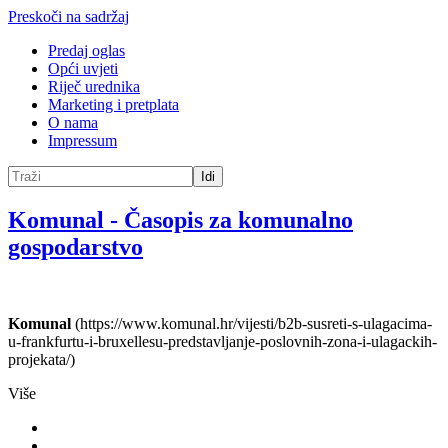
Preskoči na sadržaj
Predaj oglas
Opći uvjeti
Riječ urednika
Marketing i pretplata
O nama
Impressum
Idi
Komunal
-
Časopis za komunalno
gospodarstvo
Komunal
(https://www.komunal.hr/vijesti/b2b-susreti-s-ulagacima-
u-frankfurtu-i-bruxellesu-predstavljanje-poslovnih-zona-i-ulagackih-
projekata/)
Više