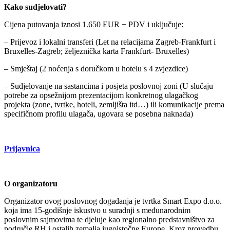
Kako sudjelovati?
Cijena putovanja iznosi 1.650 EUR + PDV i uključuje:
– Prijevoz i lokalni transferi (Let na relacijama Zagreb-Frankfurt i
Bruxelles-Zagreb; željeznička karta Frankfurt- Bruxelles)
– Smještaj (2 noćenja s doručkom u hotelu s 4 zvjezdice)
– Sudjelovanje na sastancima i posjeta poslovnoj zoni (U slučaju
potrebe za opsežnijom prezentacijom konkretnog ulagačkog
projekta (zone, tvrtke, hoteli, zemljišta itd…) ili komunikacije prema
specifičnom profilu ulagača, ugovara se posebna naknada)
Prijavnica
O organizatoru
Organizator ovog poslovnog događanja je tvrtka Smart Expo d.o.o.
koja ima 15-godišnje iskustvo u suradnji s međunarodnim
poslovnim sajmovima te djeluje kao regionalno predstavništvo za
područje RH i ostalih zemalja jugoistočne Europe. Kroz provedbu