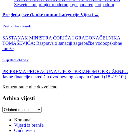
Sesvete kao primjer modernog gospodarenja otpadom
Pregledaj sve članke unutar kategorije Vijesti →
Prethodni članak
SASTANAK MINISTRA ĆORIĆA I GRADONAČELNIKA
TOMAŠEVIĆA: Rasprava o sanaciji zagrebačke vodoopskrbne
mreže
Slijedeći članak
PRIPREMA PRORAČUNA U POSTKRIZNOM OKRUŽENJU:
Javne financije u središtu dvodnevnog skupa u Opatiji (18.-19.10.)!
Komentiranje nije dozvoljeno.
Arhiva vijesti
Arhiva
vijesti
Komunal
Vijesti iz branše
Opći uvjeti