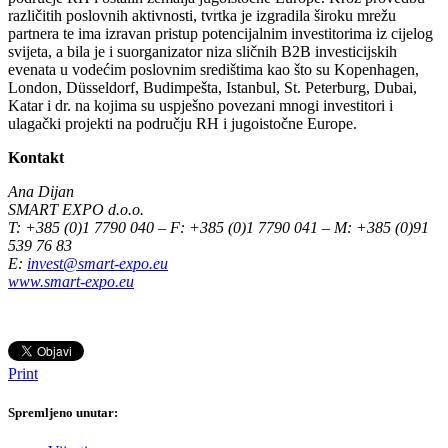
različitih poslovnih aktivnosti, tvrtka je izgradila široku mrežu
partnera te ima izravan pristup potencijalnim investitorima iz cijelog
svijeta, a bila je i suorganizator niza sličnih B2B investicijskih
evenata u vodećim poslovnim središtima kao što su Kopenhagen,
London, Düsseldorf, Budimpešta, Istanbul, St. Peterburg, Dubai,
Katar i dr. na kojima su uspješno povezani mnogi investitori i
ulagački projekti na području RH i jugoistočne Europe.
Kontakt
Ana Dijan
SMART EXPO d.o.o.
T: +385 (0)1 7790 040 – F: +385 (0)1 7790 041 – M: +385 (0)91
539 76 83
E:
invest@smart-expo.eu
www.smart-expo.eu
Print
Spremljeno unutar: