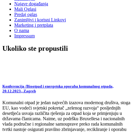
Najave događanja
Mali Oglasi
Predaj oglas
Zanimljivi i korisni Linkovi
Marketing i pretplata
O nama
Impressum
Ukoliko ste propustili
Konferencija /Biootpad i energetska oporaba komunalnog otpada,
20.12.2023., Zagreb
Komunalni otpad je jedan najvećih izazova modernog društva, stoga
EU, kao vodeći svjetski pokretač „zelenog razvoja“ posljednjih
desetljeća usvaja različita rješenja za otpad koja se primjenjuju u
državama članicama. Naime, uz podršku Bruxellesa i nacionalnih
vlada područne i regionalne samouprave preko rada komunalnih
tvrtki nastoje osigurati pravilno zbrinjavanje, recikliranje i oporabu