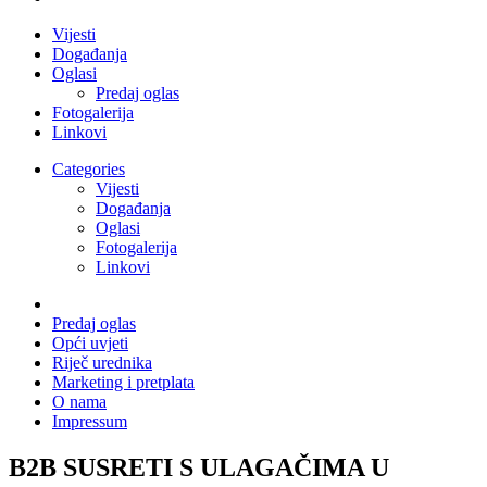
Vijesti
Događanja
Oglasi
Predaj oglas
Fotogalerija
Linkovi
Categories
Vijesti
Događanja
Oglasi
Fotogalerija
Linkovi
Predaj oglas
Opći uvjeti
Riječ urednika
Marketing i pretplata
O nama
Impressum
B2B SUSRETI S ULAGAČIMA U