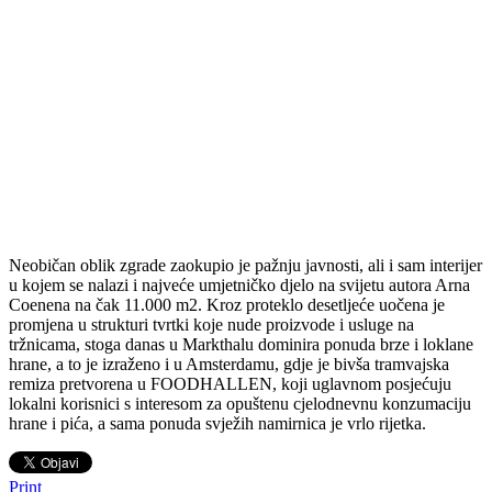
Neobičan oblik zgrade zaokupio je pažnju javnosti, ali i sam interijer
u kojem se nalazi i najveće umjetničko djelo na svijetu autora Arna
Coenena na čak 11.000 m2. Kroz proteklo desetljeće uočena je
promjena u strukturi tvrtki koje nude proizvode i usluge na
tržnicama, stoga danas u Markthalu dominira ponuda brze i loklane
hrane, a to je izraženo i u Amsterdamu, gdje je bivša tramvajska
remiza pretvorena u FOODHALLEN, koji uglavnom posjećuju
lokalni korisnici s interesom za opuštenu cjelodnevnu konzumaciju
hrane i pića, a sama ponuda svježih namirnica je vrlo rijetka.
Print