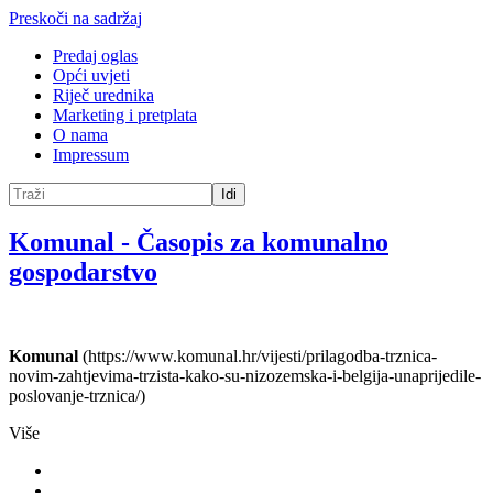
Preskoči na sadržaj
Predaj oglas
Opći uvjeti
Riječ urednika
Marketing i pretplata
O nama
Impressum
Idi
Komunal
-
Časopis za komunalno
gospodarstvo
Komunal
(https://www.komunal.hr/vijesti/prilagodba-trznica-
novim-zahtjevima-trzista-kako-su-nizozemska-i-belgija-unaprijedile-
poslovanje-trznica/)
Više