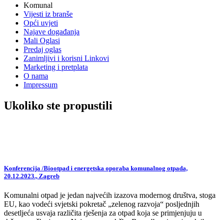
Komunal
Vijesti iz branše
Opći uvjeti
Najave događanja
Mali Oglasi
Predaj oglas
Zanimljivi i korisni Linkovi
Marketing i pretplata
O nama
Impressum
Ukoliko ste propustili
Konferencija /Biootpad i energetska oporaba komunalnog otpada,
20.12.2023., Zagreb
Komunalni otpad je jedan najvećih izazova modernog društva, stoga
EU, kao vodeći svjetski pokretač „zelenog razvoja“ posljednjih
desetljeća usvaja različita rješenja za otpad koja se primjenjuju u