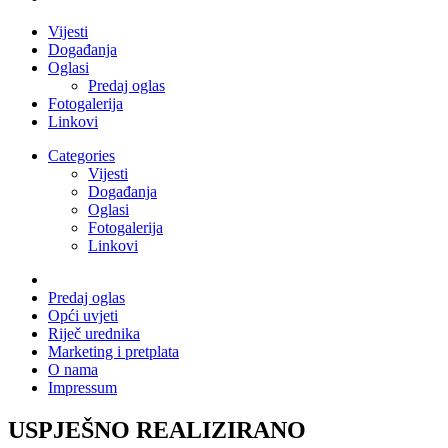
Vijesti
Događanja
Oglasi
Predaj oglas
Fotogalerija
Linkovi
Categories
Vijesti
Događanja
Oglasi
Fotogalerija
Linkovi
Predaj oglas
Opći uvjeti
Riječ urednika
Marketing i pretplata
O nama
Impressum
USPJEŠNO REALIZIRANO