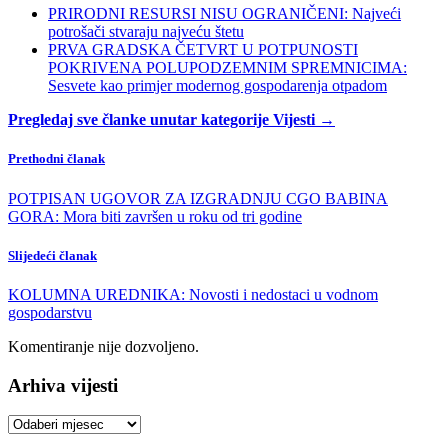
PRIRODNI RESURSI NISU OGRANIČENI: Najveći
potrošači stvaraju najveću štetu
PRVA GRADSKA ČETVRT U POTPUNOSTI
POKRIVENA POLUPODZEMNIM SPREMNICIMA:
Sesvete kao primjer modernog gospodarenja otpadom
Pregledaj sve članke unutar kategorije Vijesti →
Prethodni članak
POTPISAN UGOVOR ZA IZGRADNJU CGO BABINA
GORA: Mora biti završen u roku od tri godine
Slijedeći članak
KOLUMNA UREDNIKA: Novosti i nedostaci u vodnom
gospodarstvu
Komentiranje nije dozvoljeno.
Arhiva vijesti
Arhiva
vijesti