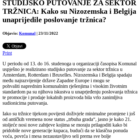
STUDIJSKO PUTOVANJE ZA SEKTOR
TRŽNICA: Kako su Nizozemska i Belgija
unaprijedile poslovanje tržnica?
Objavio:
Komunal
|
23/11/2022
Print
U periodu od 13. do 16. studenoga u organizaciji časopisa Komunal
uspješno je realizirano studijsko putovanje za sektor tržnica u
Amsterdam, Rotterdam i Bruxelles. Nizozemska i Belgija spadaju
među najrazvijenije države Zapadne Europe i mogu se
pohvaliti naprednim komunalnim rješenjima i visokim životnim
standardom pa su njihova iskustva u unaprjeđenju poslovanja tržnica
te promocije i prodaje lokalnih proizvoda bila vrlo zanimljiva
sudionicima putovanja.
Iako su tržnice tijekom povijesti doživjele minimalne promjene i još
od antičkih vremena nose status „trbuha grada“, jasno je kako 21.
stoljeće nosi nove zahtjeve kojima se moraju prilagoditi kako bi
pridobile nove generacije kupaca, budući da se klasična ponuda
voća, povrća i mesa nezaustavljivo seli prema sve bolje