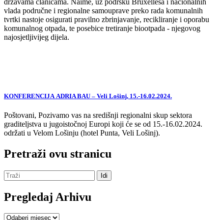
državama članicama. Naime, uz podršku Bruxellesa i nacionalnih
vlada područne i regionalne samouprave preko rada komunalnih
tvrtki nastoje osigurati pravilno zbrinjavanje, recikliranje i oporabu
komunalnog otpada, te posebice tretiranje biootpada - njegovog
najosjetljivijeg dijela.
KONFERENCIJA ADRIA BAU – Veli Lošinj, 15.-16.02.2024.
Poštovani, Pozivamo vas na središnji regionalni skup sektora
graditeljstva u jugoistočnoj Europi koji će se od 15.-16.02.2024.
održati u Velom Lošinju (hotel Punta, Veli Lošinj).
Pretraži ovu stranicu
Pregledaj Arhivu
Pregledaj