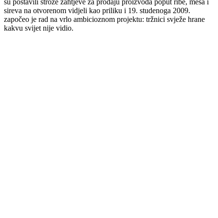
su postavili strože zahtjeve za prodaju proizvoda poput ribe, mesa i
sireva na otvorenom vidjeli kao priliku i 19. studenoga 2009.
započeo je rad na vrlo ambicioznom projektu: tržnici svježe hrane
kakvu svijet nije vidio.