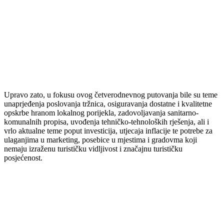
Upravo zato, u fokusu ovog četverodnevnog putovanja bile su teme
unaprjeđenja poslovanja tržnica, osiguravanja dostatne i kvalitetne
opskrbe hranom lokalnog porijekla, zadovoljavanja sanitarno-
komunalnih propisa, uvođenja tehničko-tehnoloških rješenja, ali i
vrlo aktualne teme poput investicija, utjecaja inflacije te potrebe za
ulaganjima u marketing, posebice u mjestima i gradovma koji
nemaju izraženu turističku vidljivost i značajnu turističku
posjećenost.