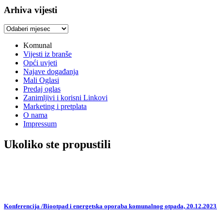
Arhiva vijesti
Arhiva
vijesti
Komunal
Vijesti iz branše
Opći uvjeti
Najave događanja
Mali Oglasi
Predaj oglas
Zanimljivi i korisni Linkovi
Marketing i pretplata
O nama
Impressum
Ukoliko ste propustili
Konferencija /Biootpad i energetska oporaba komunalnog otpada, 20.12.2023