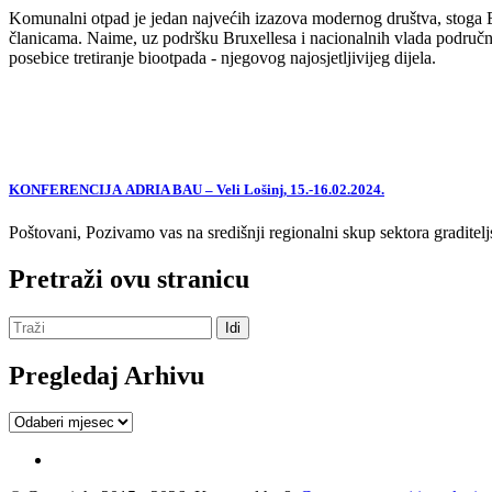
Komunalni otpad je jedan najvećih izazova modernog društva, stoga EU,
članicama. Naime, uz podršku Bruxellesa i nacionalnih vlada područne
posebice tretiranje biootpada - njegovog najosjetljivijeg dijela.
KONFERENCIJA ADRIA BAU – Veli Lošinj, 15.-16.02.2024.
Poštovani, Pozivamo vas na središnji regionalni skup sektora graditelj
Pretraži ovu stranicu
Pregledaj Arhivu
Pregledaj
Arhivu