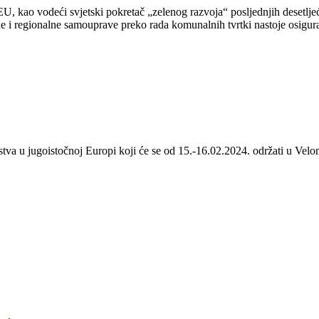
 kao vodeći svjetski pokretač „zelenog razvoja“ posljednjih desetljeća
 i regionalne samouprave preko rada komunalnih tvrtki nastoje osigurat
stva u jugoistočnoj Europi koji će se od 15.-16.02.2024. održati u Velom