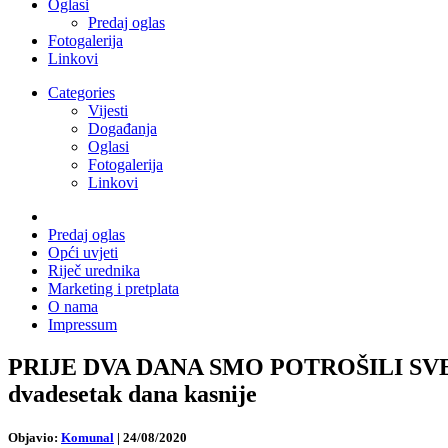
Oglasi
Predaj oglas
Fotogalerija
Linkovi
Categories
Vijesti
Događanja
Oglasi
Fotogalerija
Linkovi
Predaj oglas
Opći uvjeti
Riječ urednika
Marketing i pretplata
O nama
Impressum
PRIJE DVA DANA SMO POTROŠILI SVE R
dvadesetak dana kasnije
Objavio:
Komunal
|
24/08/2020