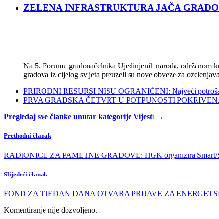
ZELENA INFRASTRUKTURA JAČA GRADOVE: Sad
Na 5. Forumu gradonačelnika Ujedinjenih naroda, održanom kra
gradova iz cijelog svijeta preuzeli su nove obveze za ozelenjava
PRIRODNI RESURSI NISU OGRANIČENI: Najveći potrošači s
PRVA GRADSKA ČETVRT U POTPUNOSTI POKRIVENA POL
Pregledaj sve članke unutar kategorije Vijesti →
Prethodni članak
RADIONICE ZA PAMETNE GRADOVE: HGK organizira Smart/Safe
Slijedeći članak
FOND ZA TJEDAN DANA OTVARA PRIJAVE ZA ENERGETSKU O
Komentiranje nije dozvoljeno.