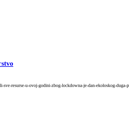
rstvo
ili-sve-resurse-u-ovoj-godini-zbog-lockdowna-je-dan-ekoloskog-duga-p