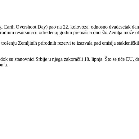
. Earth Overshoot Day) pao na 22. kolovoza, odnosno dvadesetak dana
rodnim resursima u određenoj godini premašila ono što Zemlja može obno
ošenju Zemljinih prirodnih rezervi te izazvala pad emisija stakleničkih
 dok su stanovnici Srbije u njega zakoračili 18. lipnja. Što se tiče EU, 
pnja.