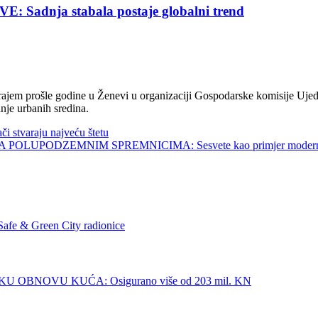
nja stabala postaje globalni trend
jem prošle godine u Ženevi u organizaciji Gospodarske komisije Ujed
nje urbanih sredina.
tvaraju najveću štetu
UPODZEMNIM SPREMNICIMA: Sesvete kao primjer modernog 
 & Green City radionice
BNOVU KUĆA: Osigurano više od 203 mil. KN