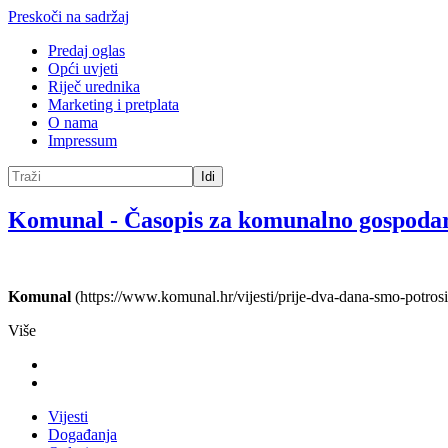
Preskoči na sadržaj
Predaj oglas
Opći uvjeti
Riječ urednika
Marketing i pretplata
O nama
Impressum
Idi
Komunal
-
Časopis za komunalno gospoda
Komunal
(https://www.komunal.hr/vijesti/prije-dva-dana-smo-potros
Više
Vijesti
Događanja