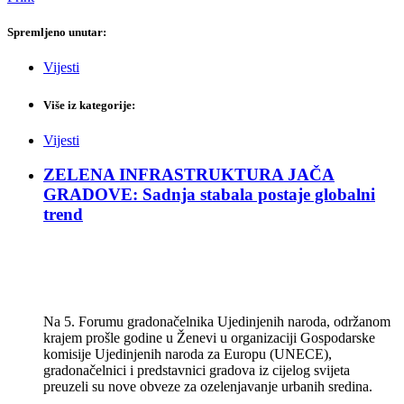
Spremljeno unutar:
Vijesti
Više iz kategorije:
Vijesti
ZELENA INFRASTRUKTURA JAČA
GRADOVE: Sadnja stabala postaje globalni
trend
Na 5. Forumu gradonačelnika Ujedinjenih naroda, održanom
krajem prošle godine u Ženevi u organizaciji Gospodarske
komisije Ujedinjenih naroda za Europu (UNECE),
gradonačelnici i predstavnici gradova iz cijelog svijeta
preuzeli su nove obveze za ozelenjavanje urbanih sredina.