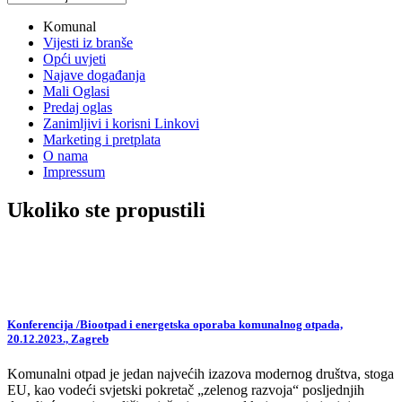
vijesti
Komunal
Vijesti iz branše
Opći uvjeti
Najave događanja
Mali Oglasi
Predaj oglas
Zanimljivi i korisni Linkovi
Marketing i pretplata
O nama
Impressum
Ukoliko ste propustili
Konferencija /Biootpad i energetska oporaba komunalnog otpada,
20.12.2023., Zagreb
Komunalni otpad je jedan najvećih izazova modernog društva, stoga
EU, kao vodeći svjetski pokretač „zelenog razvoja“ posljednjih