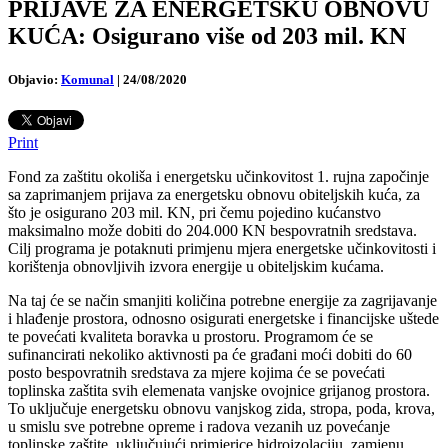
PRIJAVE ZA ENERGETSKU OBNOVU
KUĆA: Osigurano više od 203 mil. KN
Objavio:
Komunal
|
24/08/2020
Print
Fond za zaštitu okoliša i energetsku učinkovitost 1. rujna započinje
sa zaprimanjem prijava za energetsku obnovu obiteljskih kuća, za
što je osigurano 203 mil. KN, pri čemu pojedino kućanstvo
maksimalno može dobiti do 204.000 KN bespovratnih sredstava.
Cilj programa je potaknuti primjenu mjera energetske učinkovitosti i
korištenja obnovljivih izvora energije u obiteljskim kućama.
Na taj će se način smanjiti količina potrebne energije za zagrijavanje
i hlađenje prostora, odnosno osigurati energetske i financijske uštede
te povećati kvaliteta boravka u prostoru. Programom će se
sufinancirati nekoliko aktivnosti pa će građani moći dobiti do 60
posto bespovratnih sredstava za mjere kojima će se povećati
toplinska zaštita svih elemenata vanjske ovojnice grijanog prostora.
To uključuje energetsku obnovu vanjskog zida, stropa, poda, krova,
u smislu sve potrebne opreme i radova vezanih uz povećanje
toplinske zaštite, uključujući primjerice hidroizolaciju, zamjenu