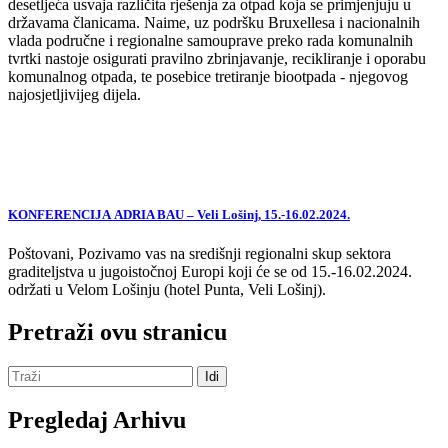
desetljeća usvaja različita rješenja za otpad koja se primjenjuju u
državama članicama. Naime, uz podršku Bruxellesa i nacionalnih
vlada područne i regionalne samouprave preko rada komunalnih
tvrtki nastoje osigurati pravilno zbrinjavanje, recikliranje i oporabu
komunalnog otpada, te posebice tretiranje biootpada - njegovog
najosjetljivijeg dijela.
KONFERENCIJA ADRIA BAU – Veli Lošinj, 15.-16.02.2024.
Poštovani, Pozivamo vas na središnji regionalni skup sektora
graditeljstva u jugoistočnoj Europi koji će se od 15.-16.02.2024.
održati u Velom Lošinju (hotel Punta, Veli Lošinj).
Pretraži ovu stranicu
Pregledaj Arhivu