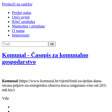
Preskoči na sadržaj
Predaj oglas
Opći uvjeti
Riječ urednika
Marketing i pretplata
O nama
Impressum
Idi
Komunal
-
Časopis za komunalno
gospodarstvo
Komunal
(https://www.komunal.hr/vijesti/fond-za-tjedan-dana-
otvara-prijave-za-energetsku-obnovu-kuca-osigurano-vise-od-203-
mil-kn/)
Više