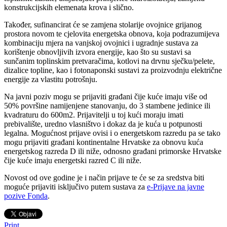
konstrukcijskih elemenata krova i slično.
Također, sufinancirat će se zamjena stolarije ovojnice grijanog
prostora novom te cjelovita energetska obnova, koja podrazumijeva
kombinaciju mjera na vanjskoj ovojnici i ugradnje sustava za
korištenje obnovljivih izvora energije, kao što su sustavi sa
sunčanim toplinskim pretvaračima, kotlovi na drvnu sječku/pelete,
dizalice topline, kao i fotonaponski sustavi za proizvodnju električne
energije za vlastitu potrošnju.
Na javni poziv mogu se prijaviti građani čije kuće imaju više od
50% površine namijenjene stanovanju, do 3 stambene jedinice ili
kvadraturu do 600m2. Prijavitelji u toj kući moraju imati
prebivalište, uredno vlasništvo i dokaz da je kuća u potpunosti
legalna. Mogućnost prijave ovisi i o energetskom razredu pa se tako
mogu prijaviti građani kontinentalne Hrvatske za obnovu kuća
energetskog razreda D ili niže, odnosno građani primorske Hrvatske
čije kuće imaju energetski razred C ili niže.
Novost od ove godine je i način prijave te će se za sredstva biti
moguće prijaviti isključivo putem sustava za
e-Prijave na javne
pozive Fonda
.
Print