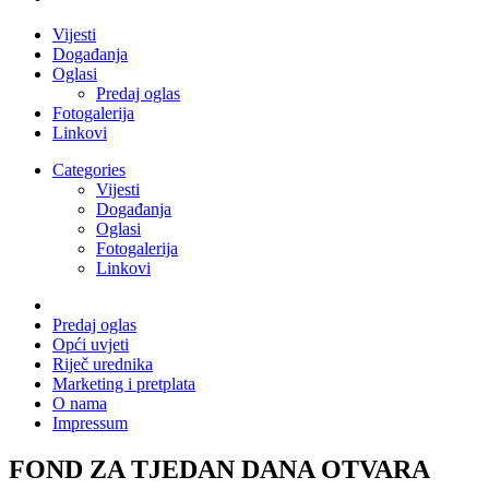
Vijesti
Događanja
Oglasi
Predaj oglas
Fotogalerija
Linkovi
Categories
Vijesti
Događanja
Oglasi
Fotogalerija
Linkovi
Predaj oglas
Opći uvjeti
Riječ urednika
Marketing i pretplata
O nama
Impressum
FOND ZA TJEDAN DANA OTVARA