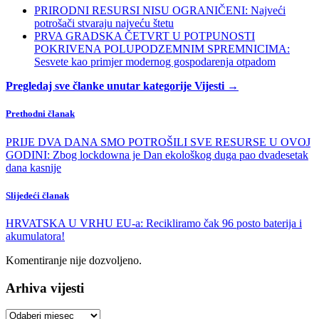
PRIRODNI RESURSI NISU OGRANIČENI: Najveći
potrošači stvaraju najveću štetu
PRVA GRADSKA ČETVRT U POTPUNOSTI
POKRIVENA POLUPODZEMNIM SPREMNICIMA:
Sesvete kao primjer modernog gospodarenja otpadom
Pregledaj sve članke unutar kategorije Vijesti →
Prethodni članak
PRIJE DVA DANA SMO POTROŠILI SVE RESURSE U OVOJ
GODINI: Zbog lockdowna je Dan ekološkog duga pao dvadesetak
dana kasnije
Slijedeći članak
HRVATSKA U VRHU EU-a: Recikliramo čak 96 posto baterija i
akumulatora!
Komentiranje nije dozvoljeno.
Arhiva vijesti
Arhiva