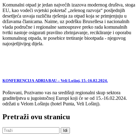
Komunalni otpad je jedan najvećih izazova modernog društva, stoga
EU, kao vodeći svjetski pokretač „zelenog razvoja“ posljednjih
desetljeća usvaja različita rješenja za otpad koja se primjenjuju u
državama članicama. Naime, uz podršku Bruxellesa i nacionalnih
vlada područne i regionalne samouprave preko rada komunalnih
tvrtki nastoje osigurati pravilno zbrinjavanje, recikliranje i oporabu
komunalnog otpada, te posebice tretiranje biootpada - njegovog
najosjetljivijeg dijela.
KONFERENCIJA ADRIA BAU – Veli Lošinj, 15.-16.02.2024.
Poštovani, Pozivamo vas na središnji regionalni skup sektora
graditeljstva u jugoistočnoj Europi koji će se od 15.-16.02.2024.
održati u Velom Lošinju (hotel Punta, Veli Lošinj).
Pretraži ovu stranicu