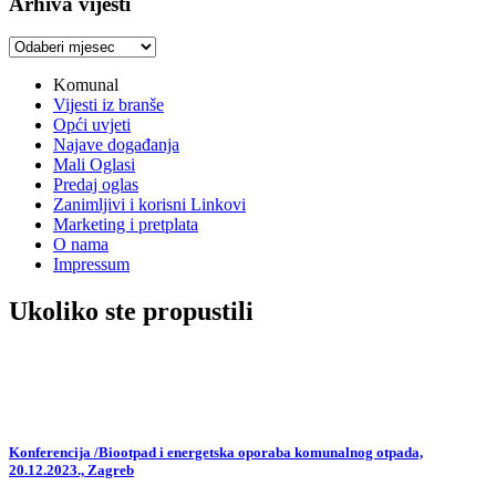
Arhiva vijesti
Arhiva
vijesti
Komunal
Vijesti iz branše
Opći uvjeti
Najave događanja
Mali Oglasi
Predaj oglas
Zanimljivi i korisni Linkovi
Marketing i pretplata
O nama
Impressum
Ukoliko ste propustili
Konferencija /Biootpad i energetska oporaba komunalnog otpada,
20.12.2023., Zagreb