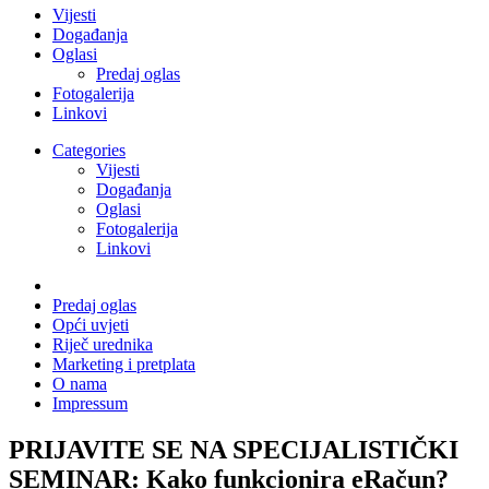
Vijesti
Događanja
Oglasi
Predaj oglas
Fotogalerija
Linkovi
Categories
Vijesti
Događanja
Oglasi
Fotogalerija
Linkovi
Predaj oglas
Opći uvjeti
Riječ urednika
Marketing i pretplata
O nama
Impressum
PRIJAVITE SE NA SPECIJALISTIČKI
SEMINAR: Kako funkcionira eRačun?