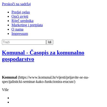
Preskoči na sadržaj
Predaj oglas
Opći uvjeti
Riječ urednika
Marketing i pretplata
O nama
Impressum
Idi
Komunal
-
Časopis za komunalno
gospodarstvo
Komunal
(https://www.komunal.hr/vijesti/prijavite-se-na-
specijalisticki-seminar-kako-funkcionira-eracun/)
Više