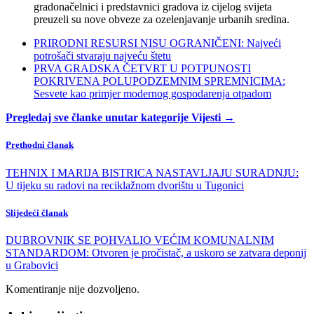
gradonačelnici i predstavnici gradova iz cijelog svijeta
preuzeli su nove obveze za ozelenjavanje urbanih sredina.
PRIRODNI RESURSI NISU OGRANIČENI: Najveći
potrošači stvaraju najveću štetu
PRVA GRADSKA ČETVRT U POTPUNOSTI
POKRIVENA POLUPODZEMNIM SPREMNICIMA:
Sesvete kao primjer modernog gospodarenja otpadom
Pregledaj sve članke unutar kategorije Vijesti →
Prethodni članak
TEHNIX I MARIJA BISTRICA NASTAVLJAJU SURADNJU:
U tijeku su radovi na reciklažnom dvorištu u Tugonici
Slijedeći članak
DUBROVNIK SE POHVALIO VEĆIM KOMUNALNIM
STANDARDOM: Otvoren je pročistač, a uskoro se zatvara deponij
u Grabovici
Komentiranje nije dozvoljeno.