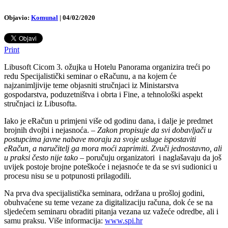
Objavio:
Komunal
|
04/02/2020
Print
Libusoft Cicom 3. ožujka u Hotelu Panorama organizira treći po
redu Specijalistički seminar o eRačunu, a na kojem će
najzanimljivije teme objasniti stručnjaci iz Ministarstva
gospodarstva, poduzetništva i obrta i Fine, a tehnološki aspekt
stručnjaci iz Libusofta.
Iako je eRačun u primjeni više od godinu dana, i dalje je predmet
brojnih dvojbi i nejasnoća. –
Zakon propisuje da svi dobavljači u
postupcima javne nabave moraju za svoje usluge ispostaviti
eRačun, a naručitelj ga mora moći zaprimiti. Zvuči jednostavno, ali
u praksi često nije tako
– poručuju organizatori i naglašavaju da još
uvijek postoje brojne poteškoće i nejasnoće te da se svi sudionici u
procesu nisu se u potpunosti prilagodili.
Na prva dva specijalistička seminara, održana u prošloj godini,
obuhvaćene su teme vezane za digitalizaciju računa, dok će se na
sljedećem seminaru obraditi pitanja vezana uz važeće odredbe, ali i
samu praksu. Više informacija:
www.spi.hr