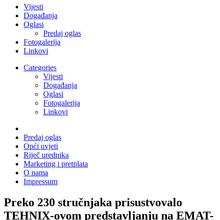
Vijesti
Događanja
Oglasi
Predaj oglas
Fotogalerija
Linkovi
Categories
Vijesti
Događanja
Oglasi
Fotogalerija
Linkovi
Predaj oglas
Opći uvjeti
Riječ urednika
Marketing i pretplata
O nama
Impressum
Preko 230 stručnjaka prisustvovalo
TEHNIX-ovom predstavljanju na EMAT-