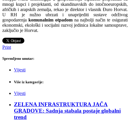
mnogi kupci i projektanti, od skandinavskih do istočnoeuropskih,
afričkih i arapskih zemalja, rekao je direktor i vlasnik Đuro Horvat.
U RH je nužno ubrzati i unaprijediti sustave održivog
gospodarenja
komunalnim otpadom
na najbolji način te osigurati
ekonomski, ekološki i socijalni razvoj jedinica lokalne samouprave,
zaključio je Horvat.
Print
Spremljeno unutar:
Vijesti
Više iz kategorije:
Vijesti
ZELENA INFRASTRUKTURA JAČA
GRADOVE: Sadnja stabala postaje globalni
trend