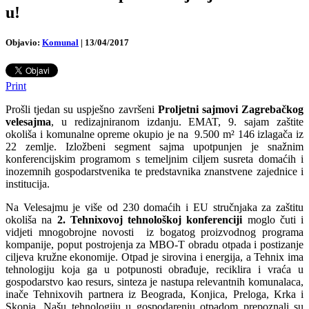
u!
Objavio:
Komunal
|
13/04/2017
Print
Prošli tjedan su uspješno završeni
Proljetni sajmovi Zagrebačkog
velesajma
, u redizajniranom izdanju. EMAT, 9. sajam zaštite
okoliša i komunalne opreme okupio je na 9.500 m² 146 izlagača iz
22 zemlje. Izložbeni segment sajma upotpunjen je snažnim
konferencijskim programom s temeljnim ciljem susreta domaćih i
inozemnih gospodarstvenika te predstavnika znanstvene zajednice i
institucija.
Na Velesajmu je više od 230 domaćih i EU stručnjaka za zaštitu
okoliša na
2. Tehnixovoj tehnološkoj konferenciji
moglo čuti i
vidjeti mnogobrojne novosti iz bogatog proizvodnog programa
kompanije, poput postrojenja za MBO-T obradu otpada i postizanje
ciljeva kružne ekonomije. Otpad je sirovina i energija, a Tehnix ima
tehnologiju koja ga u potpunosti obrađuje, reciklira i vraća u
gospodarstvo kao resurs, sinteza je nastupa relevantnih komunalaca,
inače Tehnixovih partnera iz Beograda, Konjica, Preloga, Krka i
Skopja. Našu tehnologiju u gospodarenju otpadom prepoznali su