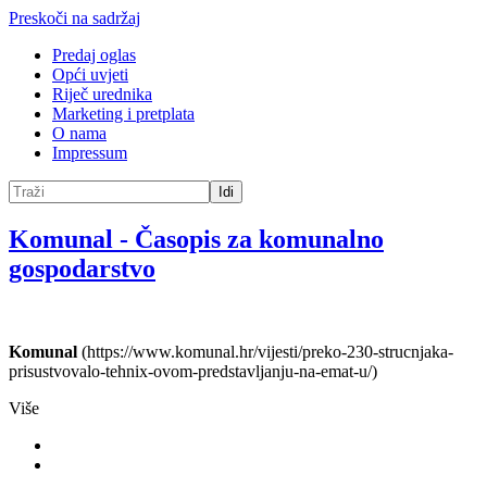
Preskoči na sadržaj
Predaj oglas
Opći uvjeti
Riječ urednika
Marketing i pretplata
O nama
Impressum
Idi
Komunal
-
Časopis za komunalno
gospodarstvo
Komunal
(https://www.komunal.hr/vijesti/preko-230-strucnjaka-
prisustvovalo-tehnix-ovom-predstavljanju-na-emat-u/)
Više