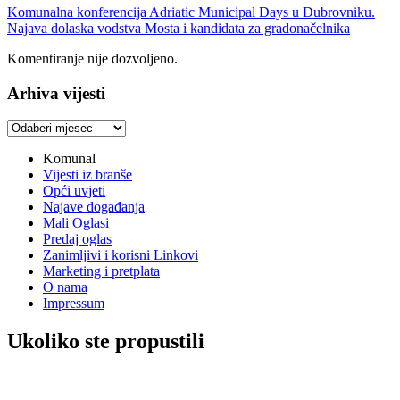
Komunalna konferencija Adriatic Municipal Days u Dubrovniku.
Najava dolaska vodstva Mosta i kandidata za gradonačelnika
Komentiranje nije dozvoljeno.
Arhiva vijesti
Arhiva
vijesti
Komunal
Vijesti iz branše
Opći uvjeti
Najave događanja
Mali Oglasi
Predaj oglas
Zanimljivi i korisni Linkovi
Marketing i pretplata
O nama
Impressum
Ukoliko ste propustili