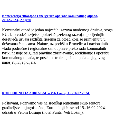
Konferencija /Biootpad i energetska oporaba komunalnog otpada,
20.12.2023., Zagreb
Komunalni otpad je jedan najvećih izazova modernog društva, stoga
EU, kao vodeći svjetski pokretač „zelenog razvoja“ posljednjih
desetljeća usvaja različita rješenja za otpad koja se primjenjuju u
državama članicama. Naime, uz podršku Bruxellesa i nacionalnih
vlada područne i regionalne samouprave preko rada komunalnih
tvrtki nastoje osigurati pravilno zbrinjavanje, recikliranje i oporabu
komunalnog otpada, te posebice tretiranje biootpada - njegovog
najosjetljivijeg dijela.
KONFERENCIJA ADRIA BAU – Veli Lošinj, 15.-16.02.2024.
Poštovani, Pozivamo vas na središnji regionalni skup sektora
graditeljstva u jugoistočnoj Europi koji će se od 15.-16.02.2024.
održati u Velom Lošinju (hotel Punta, Veli Lošinj).