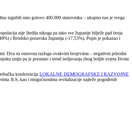
godina izgubili smo gotovo 400.000 stanovnika – ukupno nas je svega
pulacija nije štedila nikoga pa tako sve županije bilježe pad broja
49%) i Brodsko-posavska županija (-17,53%). Popis je pokazao i
blemi. Dva su osnovna razloga ovakvim brojevima – negativni prirodni
psku uniju pa je porastao i trend iseljavanja zbog boljih uvjeta života
grebačka konferencija
LOKALNE DEMOGRAFSKE I RAZVOJNE
erima JLS, kao i mogućnostima revitalizacije najteže pogođenih