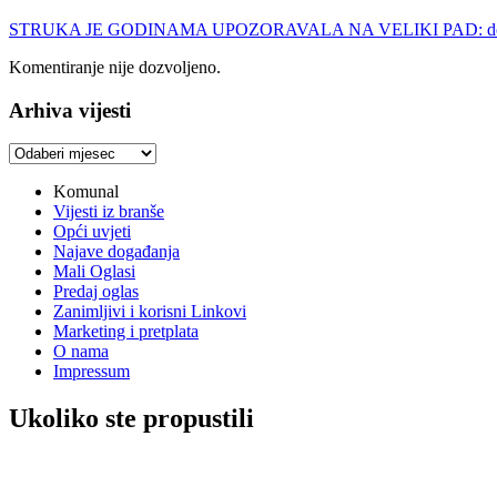
STRUKA JE GODINAMA UPOZORAVALA NA VELIKI PAD: doc. dr. sc.
Komentiranje nije dozvoljeno.
Arhiva vijesti
Arhiva
vijesti
Komunal
Vijesti iz branše
Opći uvjeti
Najave događanja
Mali Oglasi
Predaj oglas
Zanimljivi i korisni Linkovi
Marketing i pretplata
O nama
Impressum
Ukoliko ste propustili