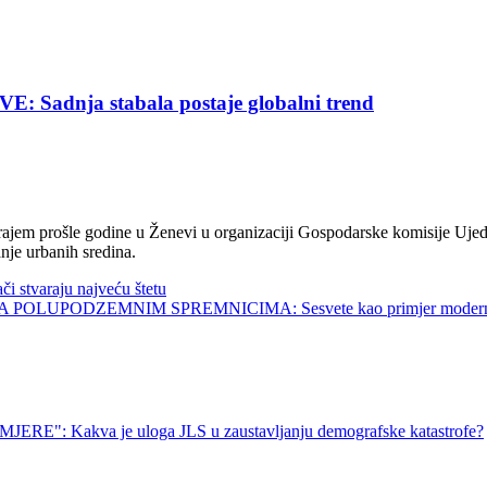
nja stabala postaje globalni trend
jem prošle godine u Ženevi u organizaciji Gospodarske komisije Ujed
nje urbanih sredina.
tvaraju najveću štetu
UPODZEMNIM SPREMNICIMA: Sesvete kao primjer modernog 
kva je uloga JLS u zaustavljanju demografske katastrofe?