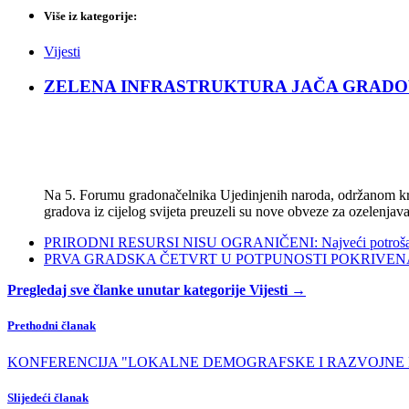
Više iz kategorije:
Vijesti
ZELENA INFRASTRUKTURA JAČA GRADOVE: Sad
Na 5. Forumu gradonačelnika Ujedinjenih naroda, održanom kra
gradova iz cijelog svijeta preuzeli su nove obveze za ozelenjava
PRIRODNI RESURSI NISU OGRANIČENI: Najveći potrošači s
PRVA GRADSKA ČETVRT U POTPUNOSTI POKRIVENA POL
Pregledaj sve članke unutar kategorije Vijesti →
Prethodni članak
KONFERENCIJA "LOKALNE DEMOGRAFSKE I RAZVOJNE MJERE": Ka
Slijedeći članak