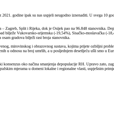
a iz 2021. godine ipak su nas uspjeli neugodno iznenaditi. U svega 10 
 – Zagreb, Split i Rijeka, dok je Osijek pao na 96.848 stanovnika. Depo
pad bilježe Vukovarsko-srijemska (-19,54%), Sisačko-moslavačka (-18,
 osam gradova bilježi rast broja stanovnika.
stvenog, mirovinskog i obrazovnog sustava, kojima prijete ozbiljni pro
enih u odnosu na broj umrlih, a u posljednjem desetljeću ušli smo u Euro
itički konsenzus oko načina smanjenja depopulacije RH. Upravo zato, za
rafskim mjerama u domeni lokalne i regionalne vlasti, uspješnim primj