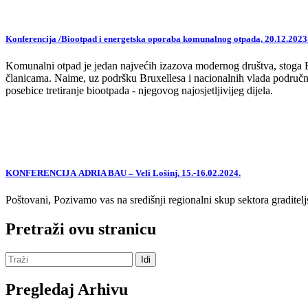
Konferencija /Biootpad i energetska oporaba komunalnog otpada, 20.12.2023
Komunalni otpad je jedan najvećih izazova modernog društva, stoga EU,
članicama. Naime, uz podršku Bruxellesa i nacionalnih vlada područne
posebice tretiranje biootpada - njegovog najosjetljivijeg dijela.
KONFERENCIJA ADRIA BAU – Veli Lošinj, 15.-16.02.2024.
Poštovani, Pozivamo vas na središnji regionalni skup sektora graditelj
Pretraži ovu stranicu
Pregledaj Arhivu