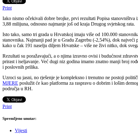
Print
Iako nismo očekivali dobre brojke, prvi rezultati Popisa stanovništv
3,88 milijuna, odnosno najmanje još od kraja Drugog svjetskog rata.
Isto tako, samo tri grada u Hrvatskoj imaju više od 100.000 stanovnika
stanovnika. Najmanji pad je u Gradu Zagrebu (-2,54%), dok najveći 
kako u čak 191 naselju diljem Hrvatske – više ne živi nitko, dok svega
Rezultati su poražavajući, a o njima izravno ovisi i budućnost zdrav
prirast i iseljavanje. Već dugi niz godina imamo znatno manji broj rođ
i poslovnih prilika.
Uzroci su jasni, no rješenje je kompleksno i trenutno ne postoji pol
MJERE
poslužit će kao platforma za raspravu o dobrim i lošim demog
područja u RH.
Print
Spremljeno unutar:
Vijesti