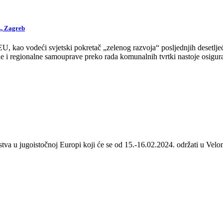
., Zagreb
 kao vodeći svjetski pokretač „zelenog razvoja“ posljednjih desetljeća
 i regionalne samouprave preko rada komunalnih tvrtki nastoje osigurat
stva u jugoistočnoj Europi koji će se od 15.-16.02.2024. održati u Velom