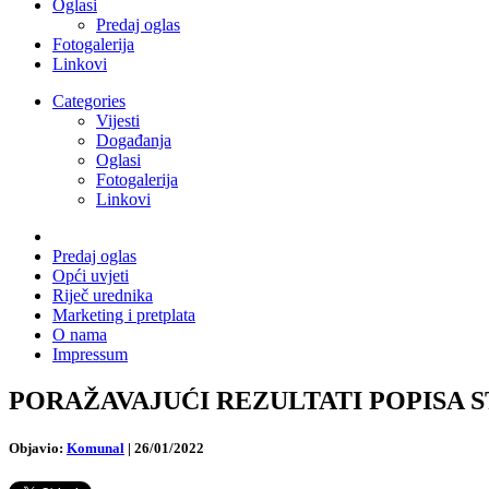
Oglasi
Predaj oglas
Fotogalerija
Linkovi
Categories
Vijesti
Događanja
Oglasi
Fotogalerija
Linkovi
Predaj oglas
Opći uvjeti
Riječ urednika
Marketing i pretplata
O nama
Impressum
PORAŽAVAJUĆI REZULTATI POPISA STANO
Objavio:
Komunal
|
26/01/2022