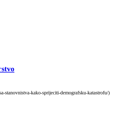
rstvo
sa-stanovnistva-kako-sprijeciti-demografsku-katastrofu/)