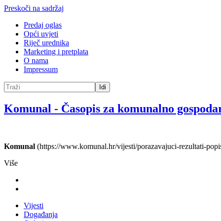
Preskoči na sadržaj
Predaj oglas
Opći uvjeti
Riječ urednika
Marketing i pretplata
O nama
Impressum
Idi
Komunal
-
Časopis za komunalno gospoda
Komunal
(https://www.komunal.hr/vijesti/porazavajuci-rezultati-popi
Više
Vijesti
Događanja