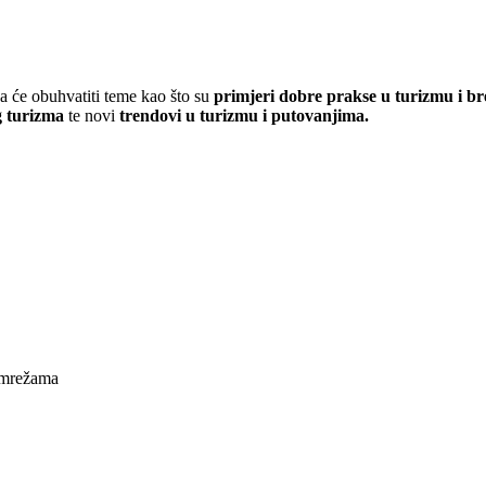
ja će obuhvatiti teme kao što su
primjeri dobre prakse u turizmu i b
g turizma
te novi
trendovi u turizmu i putovanjima.
m mrežama