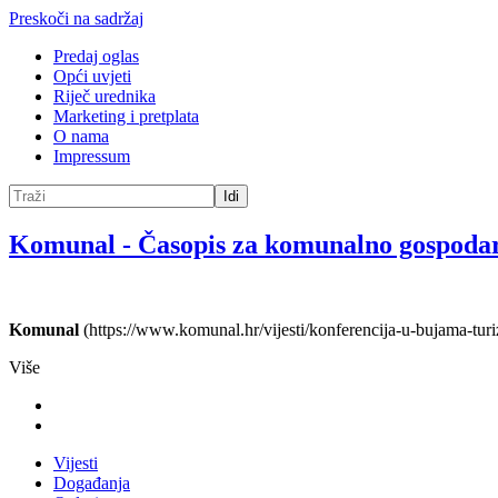
Preskoči na sadržaj
Predaj oglas
Opći uvjeti
Riječ urednika
Marketing i pretplata
O nama
Impressum
Idi
Komunal
-
Časopis za komunalno gospoda
Komunal
(https://www.komunal.hr/vijesti/konferencija-u-bujama-tu
Više
Vijesti
Događanja