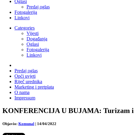
Oglasi
Predaj oglas
Fotogalerija
Linkovi
Categories
Vijesti
Događanja
Oglasi
Fotogalerija
Linkovi
Predaj oglas
Opći uvjeti
Riječ urednika
Marketing i pretplata
O nama
Impressum
KONFERENCIJA U BUJAMA: Turizam i bren
Objavio:
Komunal
|
14/04/2022