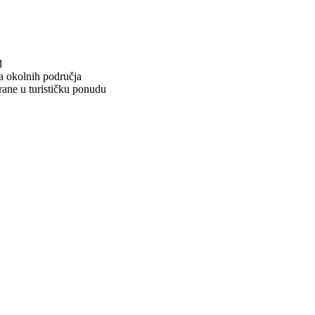
d
a okolnih područja
rane u turističku ponudu