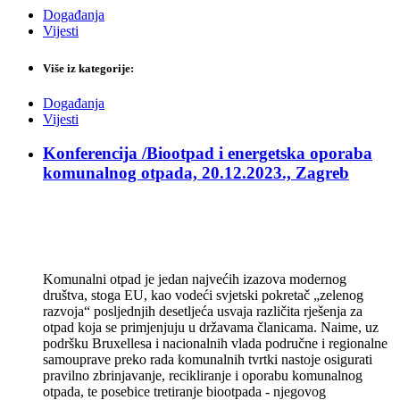
Događanja
Vijesti
Više iz kategorije:
Događanja
Vijesti
Konferencija /Biootpad i energetska oporaba
komunalnog otpada, 20.12.2023., Zagreb
Komunalni otpad je jedan najvećih izazova modernog
društva, stoga EU, kao vodeći svjetski pokretač „zelenog
razvoja“ posljednjih desetljeća usvaja različita rješenja za
otpad koja se primjenjuju u državama članicama. Naime, uz
podršku Bruxellesa i nacionalnih vlada područne i regionalne
samouprave preko rada komunalnih tvrtki nastoje osigurati
pravilno zbrinjavanje, recikliranje i oporabu komunalnog
otpada, te posebice tretiranje biootpada - njegovog