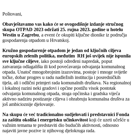
Poštovani,
Obavještavamo vas kako će se ovogodišnje izdanje stručnog
skupa OTPAD 2023 održati 25. rujna 2023. godine u hotelu
Westin u Zagrebu
, a event će okupiti ključne dionike iz područja
gospodarenja otpadom u Hrvatskoj.
Kružno gospodarenje otpadom je jedan od ključnih ciljeva
europskih zelenih politika, međutim RH još uvijek nije ispunila
sve ključne ciljeve
, iako postoji određeni napredak, poput
zatvaranja odlagališta ili kod povećavanja odvajanja komunalnog
otpada. Unatoč mnogobrojnim izazovima, postoje i mnoge svijetle
točke, dobar progres u radu nadležnih institucija i posredničkih
tijela, ali i odlični primjeri rada komunalnih društava. Na regionalnoj
i lokalnoj razini neki gradovi i općine postižu visok postotak
odvajanja komunalnog otpada, stoga općinska i gradska vijeća
aktivno nadziru postizanje ciljeva i ohrabruju komunalna društva za
još ambicioznije djelovanje.
Na skupu će već tradicionalno sudjelovati i predstavnici Fonda
za zaštitu okoliša i energetsku učinkovitost
koji će uzeti učešće u
važnim temama te predstaviti dio budućih aktivnosti, odnosno
najaviti javne pozive iz njihovog djelokruga rada.