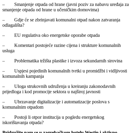
– Smanjenje otpada od hrane (javni poziv za nabavu uređaja za
smanjenje otpada od hrane u učeničkim domovima)
– Gdje će se zbrinjavati komunalni otpad nakon zatvaranja
odlagališta?
– EU regulativa oko energetske oporabe otpada
– Komentari postojeće razine cijena i strukture komunalnih
usluga
– Problematika tržišta plastike i izvoza sekundarnih sirovina
– Uspjesi pojedinih komunalnih tvrtki u promidžbi i vidljivosti
komunalnih kampanja
– Uloga strukovnih udruženja u kreiranju zakonodavnih
prijedloga i kod promocije sektora u najširoj javnosti
– Ubrzavanje digitalizacije i automatizacije poslova s
komunalnim otpadom
– Postoji li otpor institucija u pogledu energetskog
iskorištavanja otpada?
Pridružite nam se u zagrebačkom hotelu Westin i aktivno