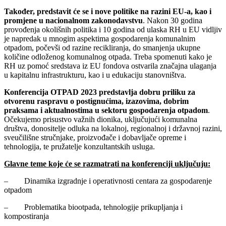
Također, predstavit će se i nove politike na razini EU-a, kao i
promjene u nacionalnom zakonodavstvu
. Nakon 30 godina
provođenja okolišnih politika i 10 godina od ulaska RH u EU vidljiv
je napredak u mnogim aspektima gospodarenja komunalnim
otpadom, počevši od razine recikliranja, do smanjenja ukupne
količine odloženog komunalnog otpada. Treba spomenuti kako je
RH uz pomoć sredstava iz EU fondova ostvarila značajna ulaganja
u kapitalnu infrastrukturu, kao i u edukaciju stanovništva.
Konferencija OTPAD 2023 predstavlja dobru priliku za
otvorenu raspravu o postignućima, izazovima, dobrim
praksama i aktualnostima u sektoru gospodarenja otpadom
.
Očekujemo prisustvo važnih dionika, uključujući komunalna
društva, donositelje odluka na lokalnoj, regionalnoj i državnoj razini,
sveučilišne stručnjake, proizvođače i dobavljače opreme i
tehnologija, te pružatelje konzultantskih usluga.
Glavne teme koje će se razmatrati na konferenciji uključuju:
– Dinamika izgradnje i operativnosti centara za gospodarenje
otpadom
– Problematika biootpada, tehnologije prikupljanja i
kompostiranja