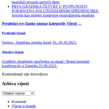
potrošači stvaraju najveću štetu
PRVA GRADSKA ČETVRT U POTPUNOSTI
POKRIVENA POLUPODZEMNIM SPREMNICIMA:
Sesvete kao primjer modernog gospodarenja otpadom
Pregledaj sve članke unutar kategorije Vijesti →
Prethodni članak
Najava - Studijska posjeta Izrael 16.-20.10.2023.
Slijedeći članak
Godišnje okupljanje stručnjaka za otpad / Bogat program
konferencije u Zagrebu 25.09.2023.
Komentiranje nije dozvoljeno.
Arhiva vijesti
Arhiva
vijesti
Komunal
Vijesti iz branše