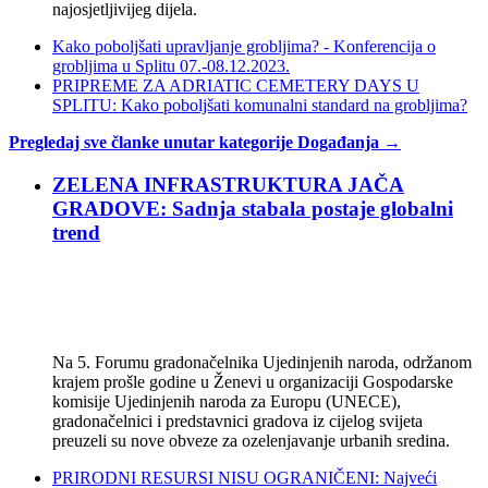
najosjetljivijeg dijela.
Kako poboljšati upravljanje grobljima? - Konferencija o
grobljima u Splitu 07.-08.12.2023.
PRIPREME ZA ADRIATIC CEMETERY DAYS U
SPLITU: Kako poboljšati komunalni standard na grobljima?
Pregledaj sve članke unutar kategorije Događanja →
ZELENA INFRASTRUKTURA JAČA
GRADOVE: Sadnja stabala postaje globalni
trend
Na 5. Forumu gradonačelnika Ujedinjenih naroda, održanom
krajem prošle godine u Ženevi u organizaciji Gospodarske
komisije Ujedinjenih naroda za Europu (UNECE),
gradonačelnici i predstavnici gradova iz cijelog svijeta
preuzeli su nove obveze za ozelenjavanje urbanih sredina.
PRIRODNI RESURSI NISU OGRANIČENI: Najveći