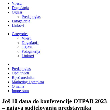
Vijesti
Događanja
Oglasi
Predaj oglas
Fotogalerija
Linkovi
Categories
Vijesti
Događanja
Oglasi
Fotogalerija
Linkovi
Predaj oglas
Opći uvjeti
Riječ urednika
Marketing i pretplata
O nama
Impressum
Još 10 dana do konferencije OTPAD 2023
– najava sudjelovanja predstavnika