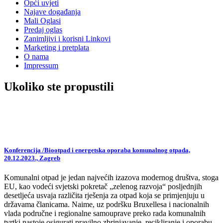
Opći uvjeti
Najave događanja
Mali Oglasi
Predaj oglas
Zanimljivi i korisni Linkovi
Marketing i pretplata
O nama
Impressum
Ukoliko ste propustili
Konferencija /Biootpad i energetska oporaba komunalnog otpada,
20.12.2023., Zagreb
Komunalni otpad je jedan najvećih izazova modernog društva, stoga
EU, kao vodeći svjetski pokretač „zelenog razvoja“ posljednjih
desetljeća usvaja različita rješenja za otpad koja se primjenjuju u
državama članicama. Naime, uz podršku Bruxellesa i nacionalnih
vlada područne i regionalne samouprave preko rada komunalnih
tvrtki nastoje osigurati pravilno zbrinjavanje, recikliranje i oporabu