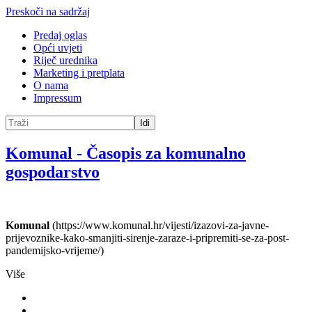
Preskoči na sadržaj
Predaj oglas
Opći uvjeti
Riječ urednika
Marketing i pretplata
O nama
Impressum
Idi
Komunal
-
Časopis za komunalno
gospodarstvo
Komunal
(https://www.komunal.hr/vijesti/izazovi-za-javne-
prijevoznike-kako-smanjiti-sirenje-zaraze-i-pripremiti-se-za-post-
pandemijsko-vrijeme/)
Više