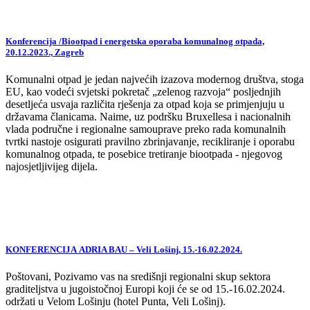
Konferencija /Biootpad i energetska oporaba komunalnog otpada,
20.12.2023., Zagreb
Komunalni otpad je jedan najvećih izazova modernog društva, stoga
EU, kao vodeći svjetski pokretač „zelenog razvoja“ posljednjih
desetljeća usvaja različita rješenja za otpad koja se primjenjuju u
državama članicama. Naime, uz podršku Bruxellesa i nacionalnih
vlada područne i regionalne samouprave preko rada komunalnih
tvrtki nastoje osigurati pravilno zbrinjavanje, recikliranje i oporabu
komunalnog otpada, te posebice tretiranje biootpada - njegovog
najosjetljivijeg dijela.
KONFERENCIJA ADRIA BAU – Veli Lošinj, 15.-16.02.2024.
Poštovani, Pozivamo vas na središnji regionalni skup sektora
graditeljstva u jugoistočnoj Europi koji će se od 15.-16.02.2024.
održati u Velom Lošinju (hotel Punta, Veli Lošinj).