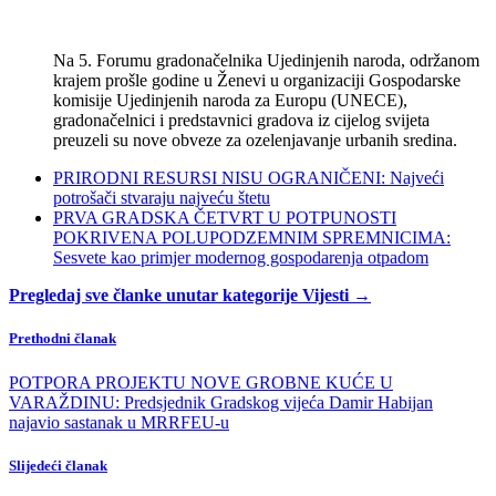
Na 5. Forumu gradonačelnika Ujedinjenih naroda, održanom
krajem prošle godine u Ženevi u organizaciji Gospodarske
komisije Ujedinjenih naroda za Europu (UNECE),
gradonačelnici i predstavnici gradova iz cijelog svijeta
preuzeli su nove obveze za ozelenjavanje urbanih sredina.
PRIRODNI RESURSI NISU OGRANIČENI: Najveći
potrošači stvaraju najveću štetu
PRVA GRADSKA ČETVRT U POTPUNOSTI
POKRIVENA POLUPODZEMNIM SPREMNICIMA:
Sesvete kao primjer modernog gospodarenja otpadom
Pregledaj sve članke unutar kategorije Vijesti →
Prethodni članak
POTPORA PROJEKTU NOVE GROBNE KUĆE U
VARAŽDINU: Predsjednik Gradskog vijeća Damir Habijan
najavio sastanak u MRRFEU-u
Slijedeći članak