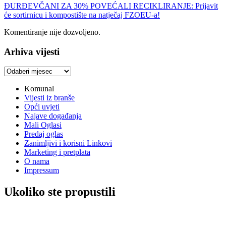
ĐURĐEVČANI ZA 30% POVEĆALI RECIKLIRANJE: Prijavit
će sortirnicu i kompostište na natječaj FZOEU-a!
Komentiranje nije dozvoljeno.
Arhiva vijesti
Arhiva
vijesti
Komunal
Vijesti iz branše
Opći uvjeti
Najave događanja
Mali Oglasi
Predaj oglas
Zanimljivi i korisni Linkovi
Marketing i pretplata
O nama
Impressum
Ukoliko ste propustili