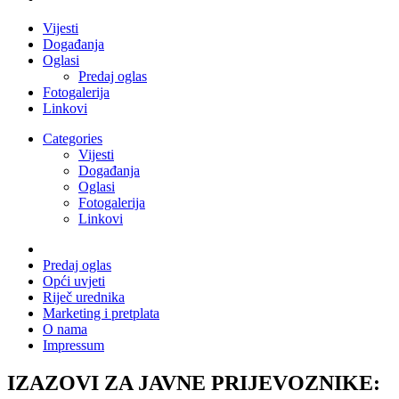
Vijesti
Događanja
Oglasi
Predaj oglas
Fotogalerija
Linkovi
Categories
Vijesti
Događanja
Oglasi
Fotogalerija
Linkovi
Predaj oglas
Opći uvjeti
Riječ urednika
Marketing i pretplata
O nama
Impressum
IZAZOVI ZA JAVNE PRIJEVOZNIKE: