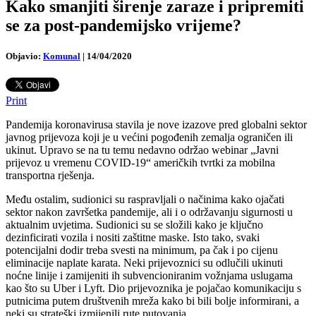
Kako smanjiti širenje zaraze i pripremiti
se za post-pandemijsko vrijeme?
Objavio:
Komunal
|
14/04/2020
Print
Pandemija koronavirusa stavila je nove izazove pred globalni sektor
javnog prijevoza koji je u većini pogođenih zemalja ograničen ili
ukinut. Upravo se na tu temu nedavno održao webinar „Javni
prijevoz u vremenu COVID-19“ američkih tvrtki za mobilna
transportna rješenja.
Među ostalim, sudionici su raspravljali o načinima kako ojačati
sektor nakon završetka pandemije, ali i o održavanju sigurnosti u
aktualnim uvjetima. Sudionici su se složili kako je ključno
dezinficirati vozila i nositi zaštitne maske. Isto tako, svaki
potencijalni dodir treba svesti na minimum, pa čak i po cijenu
eliminacije naplate karata. Neki prijevoznici su odlučili ukinuti
noćne linije i zamijeniti ih subvencioniranim vožnjama uslugama
kao što su Uber i Lyft. Dio prijevoznika je pojačao komunikaciju s
putnicima putem društvenih mreža kako bi bili bolje informirani, a
neki su strateški izmijenili rute putovanja.