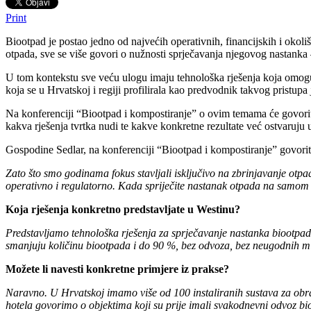
Print
Biootpad je postao jedno od najvećih operativnih, financijskih i okoliš
otpada, sve se više govori o nužnosti sprječavanja njegovog nastanka 
U tom kontekstu sve veću ulogu imaju tehnološka rješenja koja omoguću
koja se u Hrvatskoj i regiji profilirala kao predvodnik takvog pristupa
Na konferenciji “Biootpad i kompostiranje” o ovim temama će govoriti
kakva rješenja tvrtka nudi te kakve konkretne rezultate već ostvaruju u
Gospodine Sedlar, na konferenciji “Biootpad i kompostiranje” govori
Zato što smo godinama fokus stavljali isključivo na zbrinjavanje otp
operativno i regulatorno. Kada spriječite nastanak otpada na samom i
Koja rješenja konkretno predstavljate u Westinu?
Predstavljamo tehnološka rješenja za sprječavanje nastanka biootpada
smanjuju količinu biootpada i do 90 %, bez odvoza, bez neugodnih miris
Možete li navesti konkretne primjere iz prakse?
Naravno. U Hrvatskoj imamo više od 100 instaliranih sustava za obradu
hotela govorimo o objektima koji su prije imali svakodnevni odvoz bio