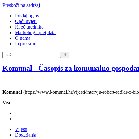
Preskoči na sadržaj
Predaj oglas
Opći uvjeti
Riječ urednika
Marketing i pretplata
O nama
Impressum
Idi
Komunal
-
Časopis za komunalno gospoda
Komunal
(https://www.komunal.hr/vijesti/intervju-robert-sedlar-o-bi
Više
Vijesti
Događanja