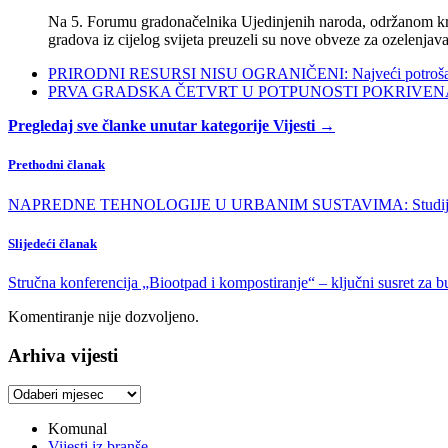
Na 5. Forumu gradonačelnika Ujedinjenih naroda, održanom kra
gradova iz cijelog svijeta preuzeli su nove obveze za ozelenjava
PRIRODNI RESURSI NISU OGRANIČENI: Najveći potrošači s
PRVA GRADSKA ČETVRT U POTPUNOSTI POKRIVENA POL
Pregledaj sve članke unutar kategorije Vijesti →
Prethodni članak
NAPREDNE TEHNOLOGIJE U URBANIM SUSTAVIMA: Studijski p
Slijedeći članak
Stručna konferencija „Biootpad i kompostiranje“ – ključni susret za
Komentiranje nije dozvoljeno.
Arhiva vijesti
Arhiva
vijesti
Komunal
Vijesti iz branše