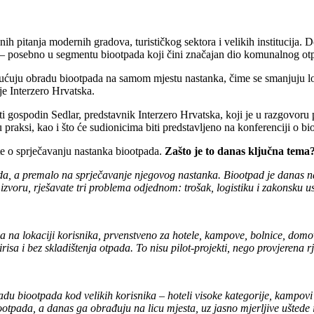
nih pitanja modernih gradova, turističkog sektora i velikih institucija.
– posebno u segmentu biootpada koji čini značajan dio komunalnog otpad
ju obradu biootpada na samom mjestu nastanka, čime se smanjuju logistič
 je Interzero Hrvatska.
 gospodin Sedlar, predstavnik Interzero Hrvatska, koji je u razgovoru 
 praksi, kao i što će sudionicima biti predstavljeno na konferenciji o b
te o sprječavanju nastanka biootpada.
Zašto je to danas ključna tema
ada, a premalo na sprječavanje njegovog nastanka. Biootpad je danas na
zvoru, rješavate tri problema odjednom: trošak, logistiku i zakonsku us
 na lokaciji korisnika, prvenstveno za hotele, kampove, bolnice, domov
a i bez skladištenja otpada. To nisu pilot-projekti, nego provjerena rj
 biootpada kod velikih korisnika – hoteli visoke kategorije, kampovi s n
otpada, a danas ga obrađuju na licu mjesta, uz jasno mjerljive uštede i