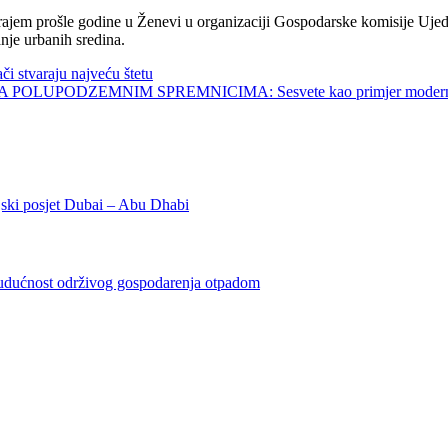
jem prošle godine u Ženevi u organizaciji Gospodarske komisije Ujed
nje urbanih sredina.
tvaraju najveću štetu
UPODZEMNIM SPREMNICIMA: Sesvete kao primjer modernog 
osjet Dubai – Abu Dhabi
 budućnost održivog gospodarenja otpadom