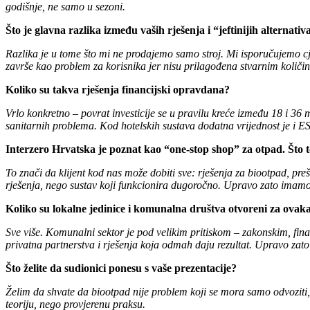
godišnje, ne samo u sezoni.
Što je glavna razlika između vaših rješenja i “jeftinijih alternativ
Razlika je u tome što mi ne prodajemo samo stroj. Mi isporučujemo cjelo
završe kao problem za korisnika jer nisu prilagođena stvarnim količin
Koliko su takva rješenja financijski opravdana?
Vrlo konkretno – povrat investicije se u pravilu kreće između 18 i 36 
sanitarnih problema. Kod hotelskih sustava dodatna vrijednost je i ESG
Interzero Hrvatska je poznat kao “one-stop shop” za otpad. Što 
To znači da klijent kod nas može dobiti sve: rješenja za biootpad, pr
rješenja, nego sustav koji funkcionira dugoročno. Upravo zato imamo v
Koliko su lokalne jedinice i komunalna društva otvoreni za ovak
Sve više. Komunalni sektor je pod velikim pritiskom – zakonskim, finan
privatna partnerstva i rješenja koja odmah daju rezultat. Upravo zato
Što želite da sudionici ponesu s vaše prezentacije?
Želim da shvate da biootpad nije problem koji se mora samo odvoziti, ne
teoriju, nego provjerenu praksu.