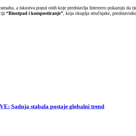
mahu, a iskustva poput onih koje predstavlja Interzero pokazuju da rje
ciji
“Biootpad i kompostiranje”
, koja okuplja stručnjake, predstavni
nja stabala postaje globalni trend