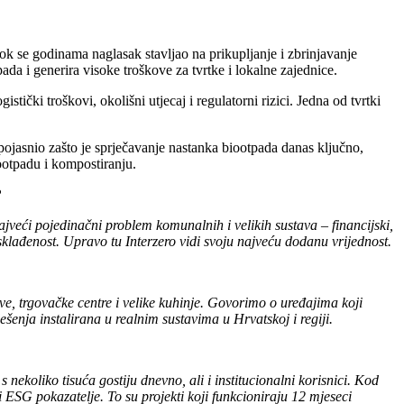
 Dok se godinama naglasak stavljao na prikupljanje i zbrinjavanje
a i generira visoke troškove za tvrtke i lokalne zajednice.
ki troškovi, okolišni utjecaj i regulatorni rizici. Jedna od tvrtki
pojasnio zašto je sprječavanje nastanka biootpada danas ključno,
iootpadu i kompostiranju.
?
jveći pojedinačni problem komunalnih i velikih sustava – financijski,
klađenost. Upravo tu Interzero vidi svoju najveću dodanu vrijednost.
e, trgovačke centre i velike kuhinje.
Govorimo o uređajima koji
ešenja instalirana u realnim sustavima u Hrvatskoj i regiji.
ekoliko tisuća gostiju dnevno, ali i institucionalni korisnici. Kod
 ESG pokazatelje. To su projekti koji funkcioniraju 12 mjeseci