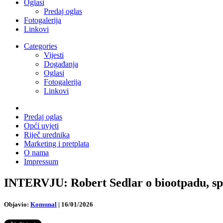
Oglasi
Predaj oglas
Fotogalerija
Linkovi
Categories
Vijesti
Događanja
Oglasi
Fotogalerija
Linkovi
Predaj oglas
Opći uvjeti
Riječ urednika
Marketing i pretplata
O nama
Impressum
INTERVJU: Robert Sedlar o biootpadu, spr
Objavio:
Komunal
|
16/01/2026