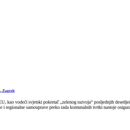
., Zagreb
 kao vodeći svjetski pokretač „zelenog razvoja“ posljednjih desetljeća
 i regionalne samouprave preko rada komunalnih tvrtki nastoje osigurat