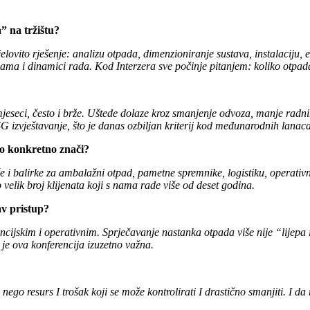
a” na tržištu?
vito rješenje: analizu otpada, dimenzioniranje sustava, instalaciju, edu
ama i dinamici rada. Kod Interzera sve počinje pitanjem: koliko otpada 
mjeseci, često i brže. Uštede dolaze kroz smanjenje odvoza, manje radnih
 izvještavanje, što je danas ozbiljan kriterij kod međunarodnih lanaca 
to konkretno znači?
eše i balirke za ambalažni otpad, pametne spremnike, logistiku, operati
elik broj klijenata koji s nama rade više od deset godina.
av pristup?
cijskim i operativnim. Sprječavanje nastanka otpada više nije “lijepa i
 je ova konferencija izuzetno važna.
go resurs I trošak koji se može kontrolirati I drastično smanjiti. I da 