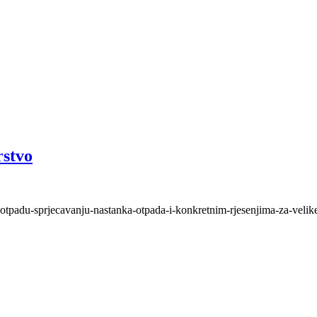
rstvo
ootpadu-sprjecavanju-nastanka-otpada-i-konkretnim-rjesenjima-za-velike