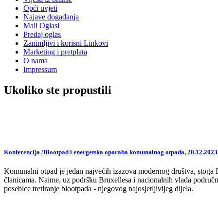
Opći uvjeti
Najave događanja
Mali Oglasi
Predaj oglas
Zanimljivi i korisni Linkovi
Marketing i pretplata
O nama
Impressum
Ukoliko ste propustili
Konferencija /Biootpad i energetska oporaba komunalnog otpada, 20.12.2023
Komunalni otpad je jedan najvećih izazova modernog društva, stoga EU,
članicama. Naime, uz podršku Bruxellesa i nacionalnih vlada područne
posebice tretiranje biootpada - njegovog najosjetljivijeg dijela.