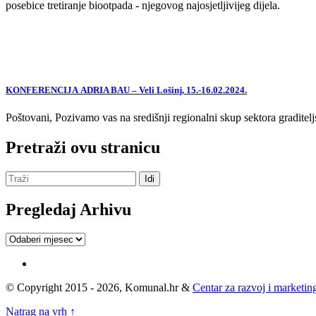
posebice tretiranje biootpada - njegovog najosjetljivijeg dijela.
KONFERENCIJA ADRIA BAU – Veli Lošinj, 15.-16.02.2024.
Poštovani, Pozivamo vas na središnji regionalni skup sektora graditelj
Pretraži ovu stranicu
Pregledaj Arhivu
Pregledaj
Arhivu
© Copyright 2015 - 2026, Komunal.hr &
Centar za razvoj i marketing
Natrag na vrh ↑