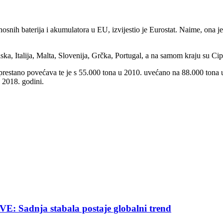
nosnih baterija i akumulatora u EU, izvijestio je Eurostat. Naime, ona je
a, Italija, Malta, Slovenija, Grčka, Portugal, a na samom kraju su Cipa
neprestano povećava te je s 55.000 tona u 2010. uvećano na 88.000 tona 
 2018. godini.
nja stabala postaje globalni trend