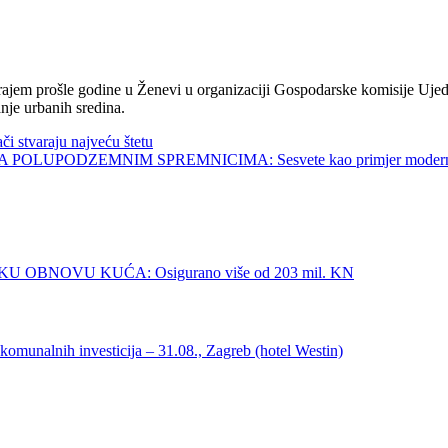
jem prošle godine u Ženevi u organizaciji Gospodarske komisije Ujed
nje urbanih sredina.
tvaraju najveću štetu
UPODZEMNIM SPREMNICIMA: Sesvete kao primjer modernog 
BNOVU KUĆA: Osigurano više od 203 mil. KN
alnih investicija – 31.08., Zagreb (hotel Westin)