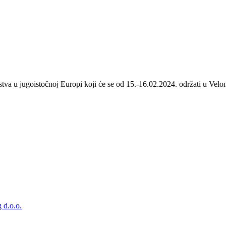
stva u jugoistočnoj Europi koji će se od 15.-16.02.2024. održati u Velom
 d.o.o.