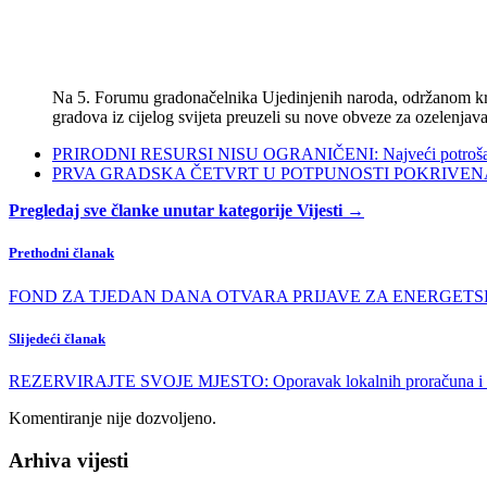
Na 5. Forumu gradonačelnika Ujedinjenih naroda, održanom kra
gradova iz cijelog svijeta preuzeli su nove obveze za ozelenjava
PRIRODNI RESURSI NISU OGRANIČENI: Najveći potrošači s
PRVA GRADSKA ČETVRT U POTPUNOSTI POKRIVENA POL
Pregledaj sve članke unutar kategorije Vijesti →
Prethodni članak
FOND ZA TJEDAN DANA OTVARA PRIJAVE ZA ENERGETSKU O
Slijedeći članak
REZERVIRAJTE SVOJE MJESTO: Oporavak lokalnih proračuna i komun
Komentiranje nije dozvoljeno.
Arhiva vijesti