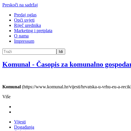
Preskoči na sadržaj
Predaj oglas
Opći uvjeti
Riječ urednika
Marketing i pretplata
O nama
Impressum
Idi
Komunal
-
Časopis za komunalno gospoda
Komunal
(https://www.komunal.hr/vijesti/hrvatska-u-vrhu-eu-a-recik
Više
Vijesti
Događanja