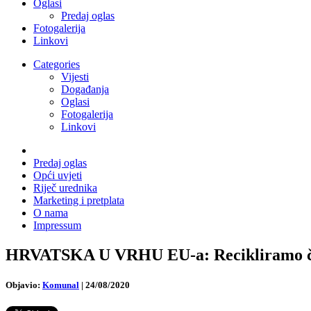
Oglasi
Predaj oglas
Fotogalerija
Linkovi
Categories
Vijesti
Događanja
Oglasi
Fotogalerija
Linkovi
Predaj oglas
Opći uvjeti
Riječ urednika
Marketing i pretplata
O nama
Impressum
HRVATSKA U VRHU EU-a: Recikliramo čak 
Objavio:
Komunal
|
24/08/2020