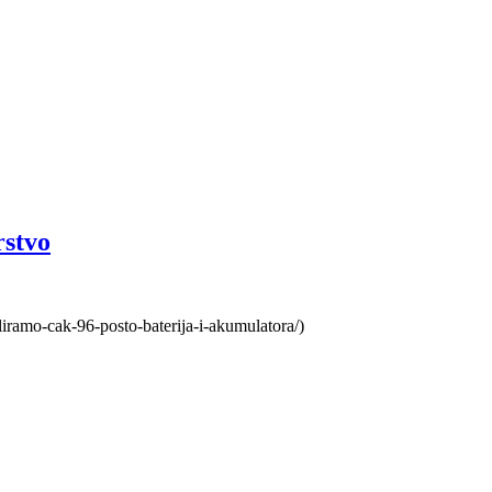
rstvo
liramo-cak-96-posto-baterija-i-akumulatora/)