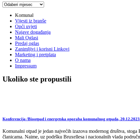
Arhiva
vijesti
Komunal
Vijesti iz branše
Opći uvjeti
Najave događanja
Mali Oglasi
Predaj oglas
Zanimljivi i korisni Linkovi
Marketing i pretplata
O nama
Impressum
Ukoliko ste propustili
Konferencija /Biootpad i energetska oporaba komunalnog otpada, 20.12.2023
Komunalni otpad je jedan najvećih izazova modernog društva, stoga EU,
članicama. Naime, uz podršku Bruxellesa i nacionalnih vlada područne