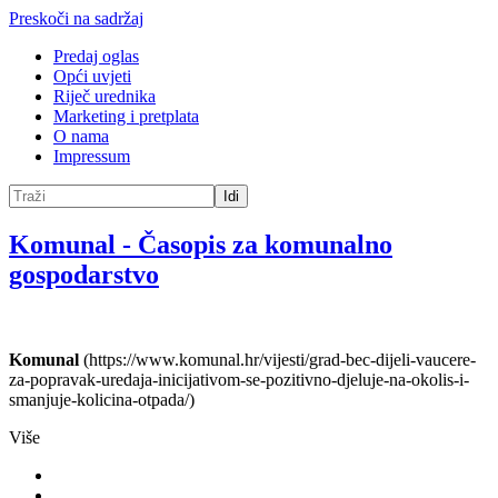
Preskoči na sadržaj
Predaj oglas
Opći uvjeti
Riječ urednika
Marketing i pretplata
O nama
Impressum
Idi
Komunal
-
Časopis za komunalno
gospodarstvo
Komunal
(https://www.komunal.hr/vijesti/grad-bec-dijeli-vaucere-
za-popravak-uredaja-inicijativom-se-pozitivno-djeluje-na-okolis-i-
smanjuje-kolicina-otpada/)
Više