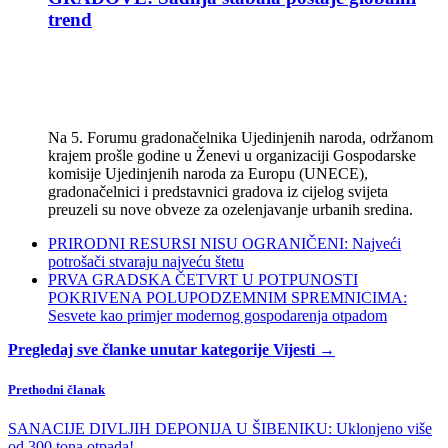
trend
Na 5. Forumu gradonačelnika Ujedinjenih naroda, održanom
krajem prošle godine u Ženevi u organizaciji Gospodarske
komisije Ujedinjenih naroda za Europu (UNECE),
gradonačelnici i predstavnici gradova iz cijelog svijeta
preuzeli su nove obveze za ozelenjavanje urbanih sredina.
PRIRODNI RESURSI NISU OGRANIČENI: Najveći
potrošači stvaraju najveću štetu
PRVA GRADSKA ČETVRT U POTPUNOSTI
POKRIVENA POLUPODZEMNIM SPREMNICIMA:
Sesvete kao primjer modernog gospodarenja otpadom
Pregledaj sve članke unutar kategorije Vijesti →
Prethodni članak
SANACIJE DIVLJIH DEPONIJA U ŠIBENIKU: Uklonjeno više
od 300 tona otpada!