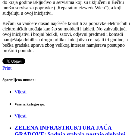
do kraja godine isključivo u servisima koji su uključeni u Bečku
mrežu servisa za popravke („Reparaturnetzwerk Wien“), a koji
sudjeluju u ovoj inicijativi.
Bečani su vaučere dosad najčešće koristili za popravke električnih i
elektroničkih uređaja kao što su mobiteli i tableti. No zahvaljujući
ovoj inicijativi i brojni bicikli, satovi, odjevni predmeti i komadi
namještaja dobili su drugu priliku. Inicijativa će trajati tri godine, a
bečka gradska uprava zbog velikog interesa namjerava postupno
proširiti ponudu.
Print
Spremljeno unutar:
Vijesti
Više iz kategorije:
Vijesti
ZELENA INFRASTRUKTURA JAČA
GRADOVE: Sadnja stabala postaje globalni