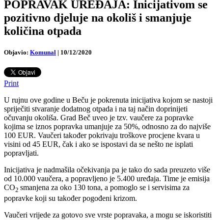
POPRAVAK UREĐAJA: Inicijativom se
pozitivno djeluje na okoliš i smanjuje
količina otpada
Objavio:
Komunal
|
10/12/2020
Print
U rujnu ove godine u Beču je pokrenuta inicijativa kojom se nastoji
spriječiti stvaranje dodatnog otpada i na taj način doprinijeti
očuvanju okoliša. Grad Beč uveo je tzv. vaučere za popravke
kojima se iznos popravka umanjuje za 50%, odnosno za do najviše
100 EUR. Vaučeri također pokrivaju troškove procjene kvara u
visini od 45 EUR, čak i ako se ispostavi da se nešto ne isplati
popravljati.
Inicijativa je nadmašila očekivanja pa je tako do sada preuzeto više
od 10.000 vaučera, a popravljeno je 5.400 uređaja. Time je emisija
CO
smanjena za oko 130 tona, a pomoglo se i servisima za
2
popravke koji su također pogođeni krizom.
Vaučeri vrijede za gotovo sve vrste popravaka, a mogu se iskoristiti