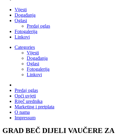
Vijesti
Događanja
Oglasi
Predaj oglas
Fotogalerija
Linkovi
Categories
Vijesti
Događanja
Oglasi
Fotogalerija
Linkovi
Predaj oglas
Opći uvjeti
Riječ urednika
Marketing i pretplata
O nama
Impressum
GRAD BEČ DIJELI VAUČERE ZA