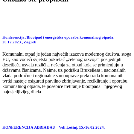
Konferencija /Biootpad i energetska oporaba komunalnog otpada,
20.12.2023., Zagreb
Komunalni otpad je jedan najvećih izazova modernog društva, stoga
EU, kao vodeći svjetski pokretač „zelenog razvoja“ posljednjih
desetljeća usvaja različita rješenja za otpad koja se primjenjuju u
državama članicama. Naime, uz podršku Bruxellesa i nacionalnih
vlada područne i regionalne samouprave preko rada komunalnih
tvrtki nastoje osigurati pravilno zbrinjavanje, recikliranje i oporabu
komunalnog otpada, te posebice tretiranje biootpada - njegovog
najosjetljivijeg dijela.
KONFERENCIJA ADRIA BAU – Veli Lošinj, 15.-16.02.2024.