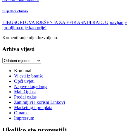
Slijedeći članak
LIBUSOFTOVA RJEŠENJA ZA EFIKASNIJI RAD: Upravljanje
grobljima nije kao prije!
Komentiranje nije dozvoljeno.
Arhiva vijesti
Arhiva
vijesti
Komunal
Vijesti iz branše
Opći uvjeti
Najave događanja
Mali Oglasi
Predaj oglas
Zanimljivi i korisni Linkovi
Marketing i pretplata
O nama
Impressum
Ukoliko ste propustili