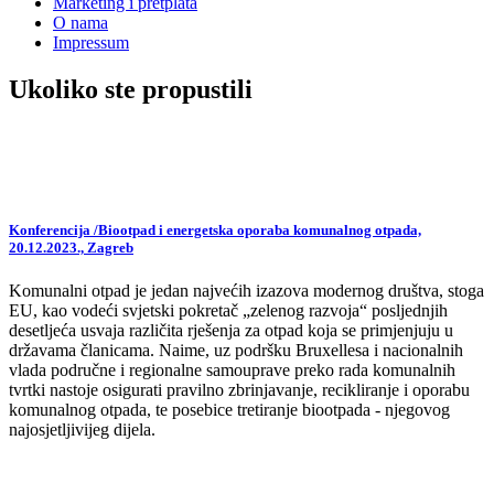
Marketing i pretplata
O nama
Impressum
Ukoliko ste propustili
Konferencija /Biootpad i energetska oporaba komunalnog otpada,
20.12.2023., Zagreb
Komunalni otpad je jedan najvećih izazova modernog društva, stoga
EU, kao vodeći svjetski pokretač „zelenog razvoja“ posljednjih
desetljeća usvaja različita rješenja za otpad koja se primjenjuju u
državama članicama. Naime, uz podršku Bruxellesa i nacionalnih
vlada područne i regionalne samouprave preko rada komunalnih
tvrtki nastoje osigurati pravilno zbrinjavanje, recikliranje i oporabu
komunalnog otpada, te posebice tretiranje biootpada - njegovog
najosjetljivijeg dijela.