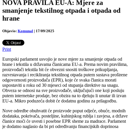
NOVA PRAVILA EU-A: Mjere za
smanjenje tekstilnog otpada i otpada od
hrane
Objavio:
Komunal
|
17/09/2025
Print
Europski parlament usvojio je nove mjere za smanjenje otpada od
hrane i tekstila u državama članicama EU-a. Prema novim pravilima,
proizvođači tekstila bit će obvezni snositi troškove prikupljanja,
razvrstavanja i recikliranja tekstilnog otpada putem sustava proširene
odgovornosti proizvođača (EPR), koje će svaka članica morati
uspostaviti u roku od 30 mjeseci od stupanja direktive na snagu.
Obveza se odnosi na sve proizvođače, uključujući one koji posluju
putem internetske prodaje, bez obzira na to djeluju li unutar ili izvan
EU-a. Mikro poduzeća dobit će dodatnu godinu za prilagodbu.
Nove odredbe obuhvatit će proizvode poput odjeće, obuće, modnih
dodataka, pokrivača, posteljine, kuhinjskog rublja i zavjesa, a države
članice moći će uvesti i posebne EPR sheme za madrace. Parlament
je dodatno naglasio da bi pri određivanju financijskih doprinosa