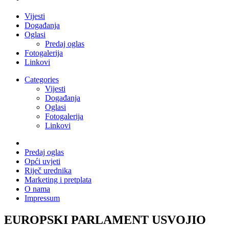
Vijesti
Događanja
Oglasi
Predaj oglas
Fotogalerija
Linkovi
Categories
Vijesti
Događanja
Oglasi
Fotogalerija
Linkovi
Predaj oglas
Opći uvjeti
Riječ urednika
Marketing i pretplata
O nama
Impressum
EUROPSKI PARLAMENT USVOJIO