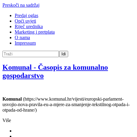
Preskoči na sadržaj
Predaj oglas
Opći uvjeti
Riječ urednika
Marketing i pretplata
O nama
Impressum
Idi
Komunal
-
Časopis za komunalno
gospodarstvo
Komunal
(https://www.komunal.hr/vijesti/europski-parlament-
usvojio-nova-pravila-eu-a-mjere-za-smanjenje-tekstilnog-otpada-i-
otpada-od-hrane/)
Više