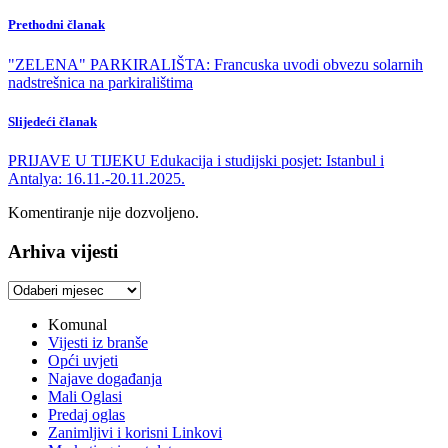
Prethodni članak
"ZELENA" PARKIRALIŠTA: Francuska uvodi obvezu solarnih
nadstrešnica na parkiralištima
Slijedeći članak
PRIJAVE U TIJEKU Edukacija i studijski posjet: Istanbul i
Antalya: 16.11.-20.11.2025.
Komentiranje nije dozvoljeno.
Arhiva vijesti
Arhiva
vijesti
Komunal
Vijesti iz branše
Opći uvjeti
Najave događanja
Mali Oglasi
Predaj oglas
Zanimljivi i korisni Linkovi