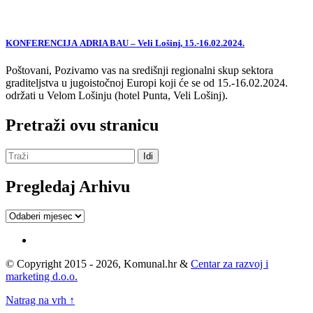
KONFERENCIJA ADRIA BAU – Veli Lošinj, 15.-16.02.2024.
Poštovani, Pozivamo vas na središnji regionalni skup sektora
graditeljstva u jugoistočnoj Europi koji će se od 15.-16.02.2024.
održati u Velom Lošinju (hotel Punta, Veli Lošinj).
Pretraži ovu stranicu
Pregledaj Arhivu
Pregledaj
Arhivu
© Copyright 2015 - 2026, Komunal.hr &
Centar za razvoj i
marketing d.o.o.
Natrag na vrh ↑