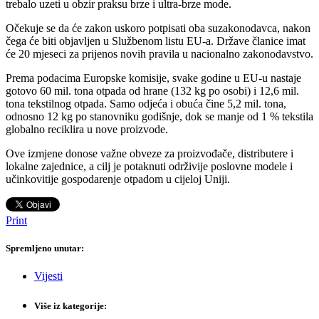
trebalo uzeti u obzir praksu brze i ultra-brze mode.
Očekuje se da će zakon uskoro potpisati oba suzakonodavca, nakon
čega će biti objavljen u Službenom listu EU-a. Države članice imat
će 20 mjeseci za prijenos novih pravila u nacionalno zakonodavstvo.
Prema podacima Europske komisije, svake godine u EU-u nastaje
gotovo 60 mil. tona otpada od hrane (132 kg po osobi) i 12,6 mil.
tona tekstilnog otpada. Samo odjeća i obuća čine 5,2 mil. tona,
odnosno 12 kg po stanovniku godišnje, dok se manje od 1 % tekstila
globalno reciklira u nove proizvode.
Ove izmjene donose važne obveze za proizvođače, distributere i
lokalne zajednice, a cilj je potaknuti održivije poslovne modele i
učinkovitije gospodarenje otpadom u cijeloj Uniji.
Print
Spremljeno unutar:
Vijesti
Više iz kategorije: