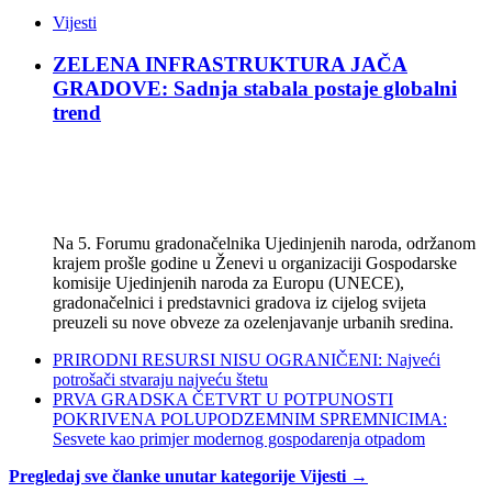
Vijesti
ZELENA INFRASTRUKTURA JAČA
GRADOVE: Sadnja stabala postaje globalni
trend
Na 5. Forumu gradonačelnika Ujedinjenih naroda, održanom
krajem prošle godine u Ženevi u organizaciji Gospodarske
komisije Ujedinjenih naroda za Europu (UNECE),
gradonačelnici i predstavnici gradova iz cijelog svijeta
preuzeli su nove obveze za ozelenjavanje urbanih sredina.
PRIRODNI RESURSI NISU OGRANIČENI: Najveći
potrošači stvaraju najveću štetu
PRVA GRADSKA ČETVRT U POTPUNOSTI
POKRIVENA POLUPODZEMNIM SPREMNICIMA:
Sesvete kao primjer modernog gospodarenja otpadom
Pregledaj sve članke unutar kategorije Vijesti →