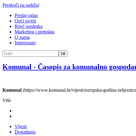
Preskoči na sadržaj
Predaj oglas
Opći uvjeti
Riječ urednika
Marketing i pretplata
O nama
Impressum
Idi
Komunal
-
Časopis za komunalno gospoda
Komunal
(https://www.komunal.hr/vijesti/europska-godina-zeljeznice-
Više
Vijesti
Događanja