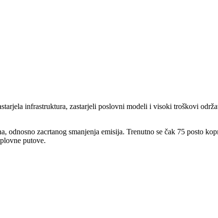
arjela infrastruktura, zastarjeli poslovni modeli i visoki troškovi održ
na, odnosno zacrtanog smanjenja emisija. Trenutno se čak 75 posto kopn
 plovne putove.