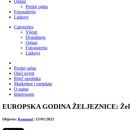
Oglasi
Predaj oglas
Fotogalerija
Linkovi
Categories
Vijesti
Događanja
Oglasi
Fotogalerija
Linkovi
Predaj oglas
Opći uvjeti
Riječ urednika
Marketing i pretplata
O nama
Impressum
EUROPSKA GODINA ŽELJEZNICE: Željeznica
Objavio:
Komunal
|
15/01/2021