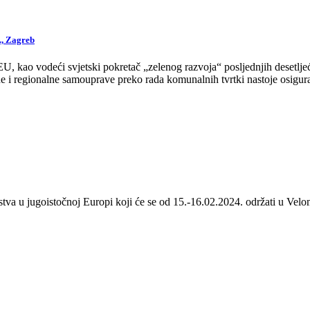
., Zagreb
 kao vodeći svjetski pokretač „zelenog razvoja“ posljednjih desetljeća
 i regionalne samouprave preko rada komunalnih tvrtki nastoje osigurat
stva u jugoistočnoj Europi koji će se od 15.-16.02.2024. održati u Velom