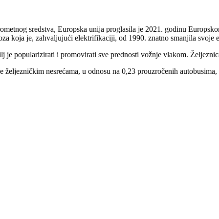
rometnog sredstva, Europska unija proglasila je 2021. godinu Europsk
oza koja je, zahvaljujući elektrifikaciji, od 1990. znatno smanjila svoje e
 je popularizirati i promovirati sve prednosti vožnje vlakom. Željeznica
 je željezničkim nesrećama, u odnosu na 0,23 prouzročenih autobusima,