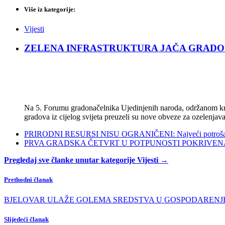
Više iz kategorije:
Vijesti
ZELENA INFRASTRUKTURA JAČA GRADOVE: Sad
Na 5. Forumu gradonačelnika Ujedinjenih naroda, održanom kra
gradova iz cijelog svijeta preuzeli su nove obveze za ozelenjava
PRIRODNI RESURSI NISU OGRANIČENI: Najveći potrošači s
PRVA GRADSKA ČETVRT U POTPUNOSTI POKRIVENA POL
Pregledaj sve članke unutar kategorije Vijesti →
Prethodni članak
BJELOVAR ULAŽE GOLEMA SREDSTVA U GOSPODARENJE OTPADOM:
Slijedeći članak