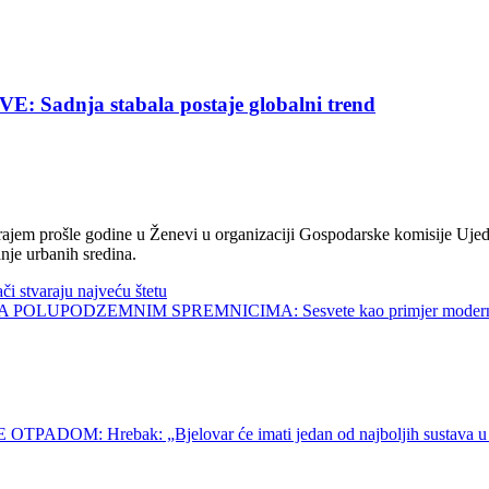
nja stabala postaje globalni trend
jem prošle godine u Ženevi u organizaciji Gospodarske komisije Ujed
nje urbanih sredina.
tvaraju najveću štetu
UPODZEMNIM SPREMNICIMA: Sesvete kao primjer modernog 
 Hrebak: „Bjelovar će imati jedan od najboljih sustava u