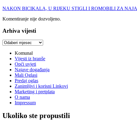
NAKON BICIKALA, U RIJEKU STIGLI I ROMOBILI ZA NAJAM: Bolt p
Komentiranje nije dozvoljeno.
Arhiva vijesti
Arhiva
vijesti
Komunal
Vijesti iz branše
Opći uvjeti
Najave događanja
Mali Oglasi
Predaj oglas
Zanimljivi i korisni Linkovi
Marketing i pretplata
O nama
Impressum
Ukoliko ste propustili