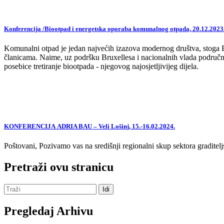
Konferencija /Biootpad i energetska oporaba komunalnog otpada, 20.12.2023
Komunalni otpad je jedan najvećih izazova modernog društva, stoga EU,
članicama. Naime, uz podršku Bruxellesa i nacionalnih vlada područne
posebice tretiranje biootpada - njegovog najosjetljivijeg dijela.
KONFERENCIJA ADRIA BAU – Veli Lošinj, 15.-16.02.2024.
Poštovani, Pozivamo vas na središnji regionalni skup sektora graditelj
Pretraži ovu stranicu
Pregledaj Arhivu