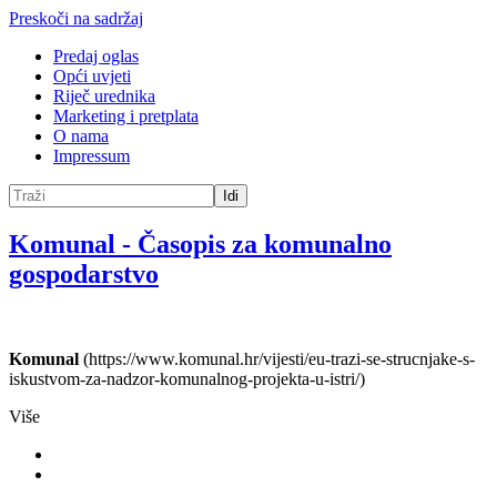
Preskoči na sadržaj
Predaj oglas
Opći uvjeti
Riječ urednika
Marketing i pretplata
O nama
Impressum
Idi
Komunal
-
Časopis za komunalno
gospodarstvo
Komunal
(https://www.komunal.hr/vijesti/eu-trazi-se-strucnjake-s-
iskustvom-za-nadzor-komunalnog-projekta-u-istri/)
Više