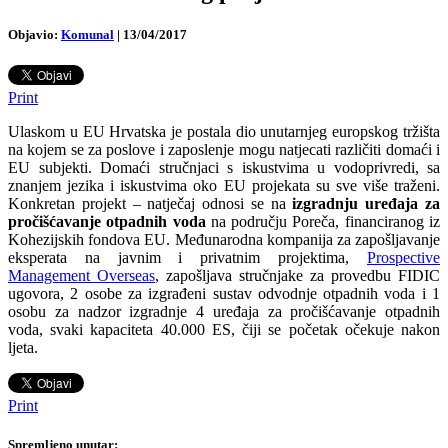
Objavio:
Komunal
|
13/04/2017
Print
Ulaskom u EU Hrvatska je postala dio unutarnjeg europskog tržišta
na kojem se za poslove i zaposlenje mogu natjecati različiti domaći i
EU subjekti. Domaći stručnjaci s iskustvima u vodoprivredi, sa
znanjem jezika i iskustvima oko EU projekata su sve više traženi.
Konkretan projekt – natječaj odnosi se na
izgradnju uređaja za
pročišćavanje otpadnih voda
na području Poreča, financiranog iz
Kohezijskih fondova EU. Međunarodna kompanija za zapošljavanje
eksperata na javnim i privatnim projektima,
Prospective
Management Overseas
, zapošljava stručnjake za provedbu FIDIC
ugovora, 2 osobe za izgrađeni sustav odvodnje otpadnih voda i 1
osobu za nadzor izgradnje 4 uređaja za pročišćavanje otpadnih
voda, svaki kapaciteta 40.000 ES, čiji se početak očekuje nakon
ljeta.
Print
Spremljeno unutar: