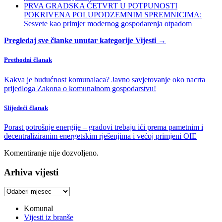
PRVA GRADSKA ČETVRT U POTPUNOSTI
POKRIVENA POLUPODZEMNIM SPREMNICIMA:
Sesvete kao primjer modernog gospodarenja otpadom
Pregledaj sve članke unutar kategorije Vijesti →
Prethodni članak
Kakva je budućnost komunalaca? Javno savjetovanje oko nacrta
prijedloga Zakona o komunalnom gospodarstvu!
Slijedeći članak
Porast potrošnje energije – gradovi trebaju ići prema pametnim i
decentraliziranim energetskim rješenjima i većoj primjeni OIE
Komentiranje nije dozvoljeno.
Arhiva vijesti
Arhiva
vijesti
Komunal
Vijesti iz branše