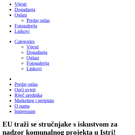
Vijesti
Događanja
Oglasi
Predaj oglas
Fotogalerija
Linkovi
Categories
Vijesti
Događanja
Oglasi
Fotogalerija
Linkovi
Predaj oglas
Opći uvjeti
Riječ urednika
Marketing i pretplata
O nama
Impressum
EU traži se stručnjake s iskustvom za
nadzor komunalnog projekta u Istri!