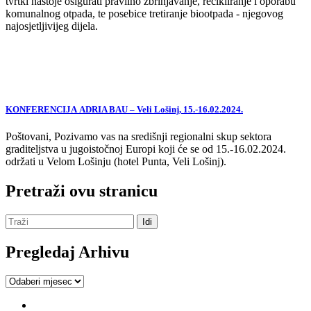
tvrtki nastoje osigurati pravilno zbrinjavanje, recikliranje i oporabu
komunalnog otpada, te posebice tretiranje biootpada - njegovog
najosjetljivijeg dijela.
KONFERENCIJA ADRIA BAU – Veli Lošinj, 15.-16.02.2024.
Poštovani, Pozivamo vas na središnji regionalni skup sektora
graditeljstva u jugoistočnoj Europi koji će se od 15.-16.02.2024.
održati u Velom Lošinju (hotel Punta, Veli Lošinj).
Pretraži ovu stranicu
Pregledaj Arhivu
Pregledaj
Arhivu