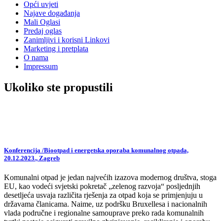
Opći uvjeti
Najave događanja
Mali Oglasi
Predaj oglas
Zanimljivi i korisni Linkovi
Marketing i pretplata
O nama
Impressum
Ukoliko ste propustili
Konferencija /Biootpad i energetska oporaba komunalnog otpada,
20.12.2023., Zagreb
Komunalni otpad je jedan najvećih izazova modernog društva, stoga
EU, kao vodeći svjetski pokretač „zelenog razvoja“ posljednjih
desetljeća usvaja različita rješenja za otpad koja se primjenjuju u
državama članicama. Naime, uz podršku Bruxellesa i nacionalnih
vlada područne i regionalne samouprave preko rada komunalnih