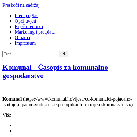
Preskoči na sadržaj
Predaj oglas
Opći uvjeti
Riječ urednika
Marketing i pretplata
O nama
Impressum
Idi
Komunal
-
Časopis za komunalno
gospodarstvo
Komunal
(https://www.komunal.hr/vijesti/eu-komunalci-pojacano-
ispituju-otpadne-vode-cilj-je-prikupiti-informacije-o-korona-virusu/)
Više