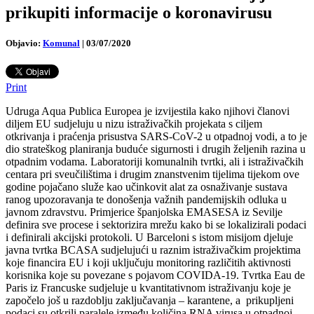
prikupiti informacije o koronavirusu
Objavio:
Komunal
|
03/07/2020
Print
Udruga Aqua Publica Europea je izvijestila kako njihovi članovi
diljem EU sudjeluju u nizu istraživačkih projekata s ciljem
otkrivanja i praćenja prisustva SARS-CoV-2 u otpadnoj vodi, a to je
dio strateškog planiranja buduće sigurnosti i drugih željenih razina u
otpadnim vodama. Laboratoriji komunalnih tvrtki, ali i istraživačkih
centara pri sveučilištima i drugim znanstvenim tijelima tijekom ove
godine pojačano služe kao učinkovit alat za osnaživanje sustava
ranog upozoravanja te donošenja važnih pandemijskih odluka u
javnom zdravstvu.
Primjerice španjolska EMASESA iz Sevilje
definira sve procese i sektorizira mrežu kako bi se lokalizirali podaci
i definirali akcijski protokoli. U Barceloni s istom misijom djeluje
javna tvrtka BCASA sudjelujući u raznim istraživačkim projektima
koje financira EU i koji uključuju monitoring različitih aktivnosti
korisnika koje su povezane s pojavom COVIDA-19. Tvrtka Eau de
Paris iz Francuske sudjeluje u kvantitativnom istraživanju koje je
započelo još u razdoblju zaključavanja – karantene, a prikupljeni
podaci su otkrili paralele između količina RNA virusa u otpadnoj