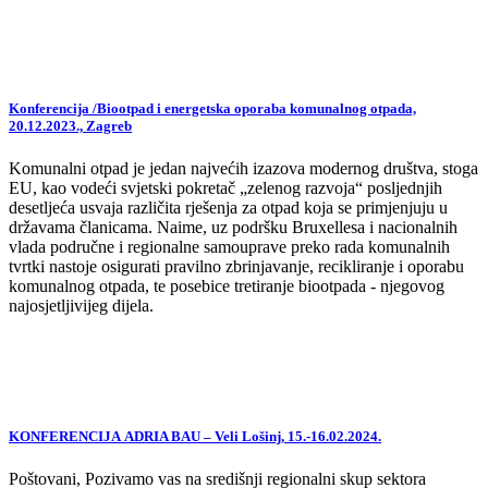
Konferencija /Biootpad i energetska oporaba komunalnog otpada,
20.12.2023., Zagreb
Komunalni otpad je jedan najvećih izazova modernog društva, stoga
EU, kao vodeći svjetski pokretač „zelenog razvoja“ posljednjih
desetljeća usvaja različita rješenja za otpad koja se primjenjuju u
državama članicama. Naime, uz podršku Bruxellesa i nacionalnih
vlada područne i regionalne samouprave preko rada komunalnih
tvrtki nastoje osigurati pravilno zbrinjavanje, recikliranje i oporabu
komunalnog otpada, te posebice tretiranje biootpada - njegovog
najosjetljivijeg dijela.
KONFERENCIJA ADRIA BAU – Veli Lošinj, 15.-16.02.2024.
Poštovani, Pozivamo vas na središnji regionalni skup sektora