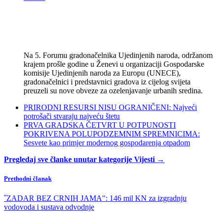
Na 5. Forumu gradonačelnika Ujedinjenih naroda, održanom
krajem prošle godine u Ženevi u organizaciji Gospodarske
komisije Ujedinjenih naroda za Europu (UNECE),
gradonačelnici i predstavnici gradova iz cijelog svijeta
preuzeli su nove obveze za ozelenjavanje urbanih sredina.
PRIRODNI RESURSI NISU OGRANIČENI: Najveći
potrošači stvaraju najveću štetu
PRVA GRADSKA ČETVRT U POTPUNOSTI
POKRIVENA POLUPODZEMNIM SPREMNICIMA:
Sesvete kao primjer modernog gospodarenja otpadom
Pregledaj sve članke unutar kategorije Vijesti →
Prethodni članak
˝ZADAR BEZ CRNIH JAMA": 146 mil KN za izgradnju
vodovoda i sustava odvodnje