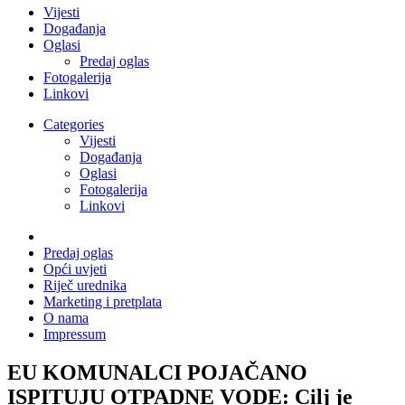
Vijesti
Događanja
Oglasi
Predaj oglas
Fotogalerija
Linkovi
Categories
Vijesti
Događanja
Oglasi
Fotogalerija
Linkovi
Predaj oglas
Opći uvjeti
Riječ urednika
Marketing i pretplata
O nama
Impressum
EU KOMUNALCI POJAČANO
ISPITUJU OTPADNE VODE: Cilj je