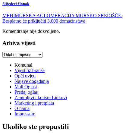
Slijedeći članak
MEĐIMURSKA AGLOMERACIJA MURSKO SREDIŠĆE:
Besplatno će priključiti 3.000 domaćinstava
Komentiranje nije dozvoljeno.
Arhiva vijesti
Arhiva
vijesti
Komunal
Vijesti iz branše
Opći uvjeti
Najave događanja
Mali Oglasi
Predaj oglas
Zanimljivi i korisni Linkovi
Marketing i pretplata
O nama
Impressum
Ukoliko ste propustili