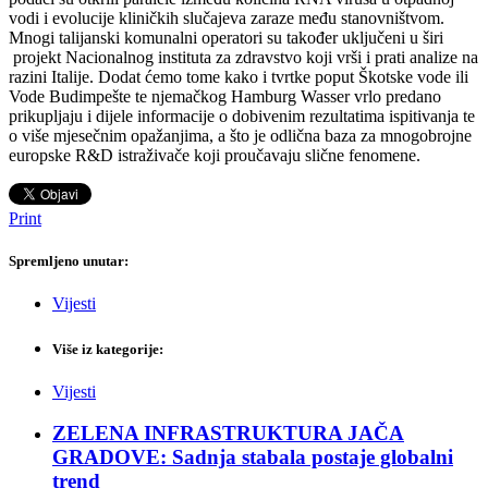
vodi i evolucije kliničkih slučajeva zaraze među stanovništvom.
Mnogi talijanski komunalni operatori su također uključeni u širi
projekt Nacionalnog instituta za zdravstvo koji vrši i prati analize na
razini Italije. Dodat ćemo tome kako i tvrtke poput Škotske vode ili
Vode Budimpešte te njemačkog Hamburg Wasser vrlo predano
prikupljaju i dijele informacije o dobivenim rezultatima ispitivanja te
o više mjesečnim opažanjima, a što je odlična baza za mnogobrojne
europske R&D istraživače koji proučavaju slične fenomene.
Print
Spremljeno unutar:
Vijesti
Više iz kategorije:
Vijesti
ZELENA INFRASTRUKTURA JAČA
GRADOVE: Sadnja stabala postaje globalni
trend