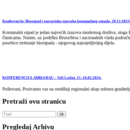
Konferencija /Biootpad i energetska oporaba komunalnog otpada, 20.12.2023
Komunalni otpad je jedan najvećih izazova modernog društva, stoga EU,
članicama. Naime, uz podršku Bruxellesa i nacionalnih vlada područne
posebice tretiranje biootpada - njegovog najosjetljivijeg dijela.
KONFERENCIJA ADRIA BAU – Veli Lošinj, 15.-16.02.2024.
Poštovani, Pozivamo vas na središnji regionalni skup sektora graditelj
Pretraži ovu stranicu
Pregledaj Arhivu