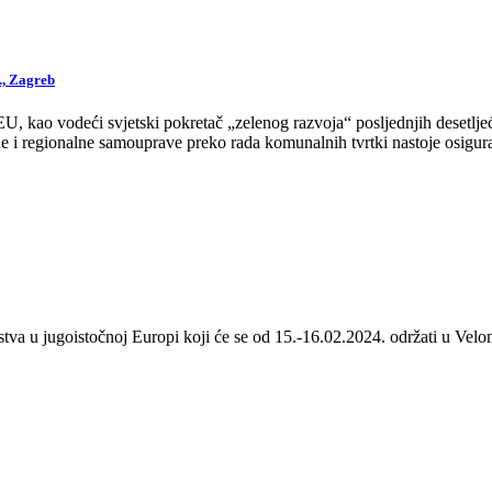
., Zagreb
 kao vodeći svjetski pokretač „zelenog razvoja“ posljednjih desetljeća
 i regionalne samouprave preko rada komunalnih tvrtki nastoje osigurat
stva u jugoistočnoj Europi koji će se od 15.-16.02.2024. održati u Velom