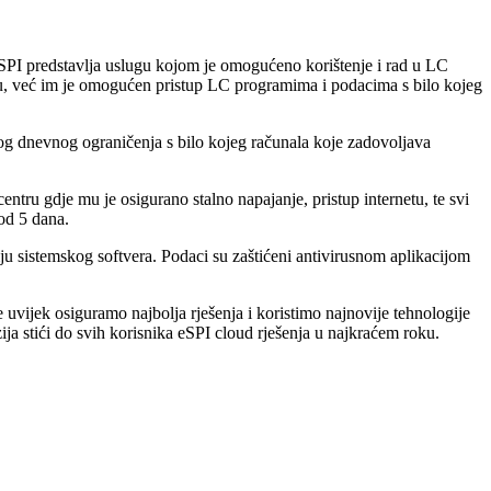
eSPI predstavlja uslugu kojom je omogućeno korištenje i rad u LC
alu, već im je omogućen pristup LC programima i podacima s bilo kojeg
og dnevnog ograničenja s bilo kojeg računala koje zadovoljava
ntru gdje mu je osigurano stalno napajanje, pristup internetu, te svi
od 5 dana.
ju sistemskog softvera. Podaci su zaštićeni antivirusnom aplikacijom
 uvijek osiguramo najbolja rješenja i koristimo najnovije tehnologije
ija stići do svih korisnika eSPI cloud rješenja u najkraćem roku.