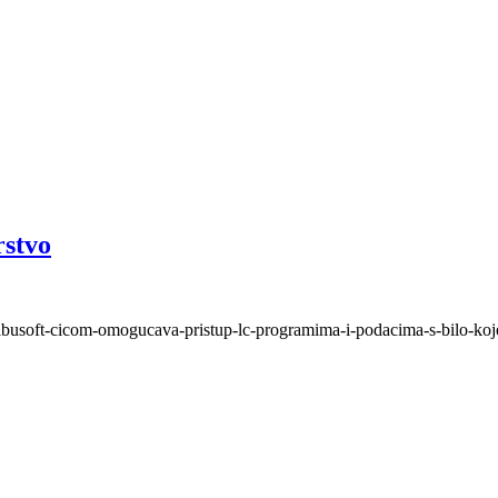
rstvo
libusoft-cicom-omogucava-pristup-lc-programima-i-podacima-s-bilo-koj