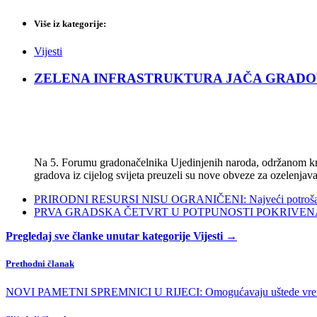
Više iz kategorije:
Vijesti
ZELENA INFRASTRUKTURA JAČA GRADOVE: Sad
Na 5. Forumu gradonačelnika Ujedinjenih naroda, održanom kra
gradova iz cijelog svijeta preuzeli su nove obveze za ozelenjava
PRIRODNI RESURSI NISU OGRANIČENI: Najveći potrošači s
PRVA GRADSKA ČETVRT U POTPUNOSTI POKRIVENA POL
Pregledaj sve članke unutar kategorije Vijesti →
Prethodni članak
NOVI PAMETNI SPREMNICI U RIJECI: Omogućavaju uštede vreme