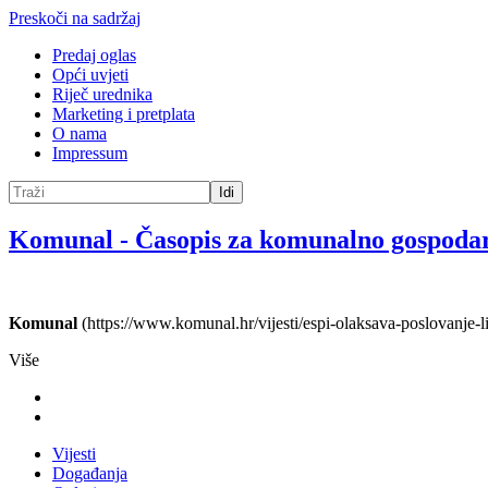
Preskoči na sadržaj
Predaj oglas
Opći uvjeti
Riječ urednika
Marketing i pretplata
O nama
Impressum
Idi
Komunal
-
Časopis za komunalno gospoda
Komunal
(https://www.komunal.hr/vijesti/espi-olaksava-poslovanje-
Više
Vijesti
Događanja