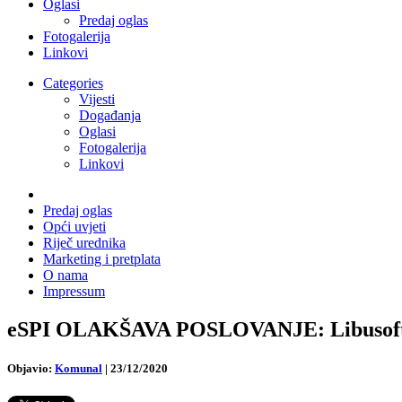
Oglasi
Predaj oglas
Fotogalerija
Linkovi
Categories
Vijesti
Događanja
Oglasi
Fotogalerija
Linkovi
Predaj oglas
Opći uvjeti
Riječ urednika
Marketing i pretplata
O nama
Impressum
eSPI OLAKŠAVA POSLOVANJE: Libusoft Ci
Objavio:
Komunal
|
23/12/2020