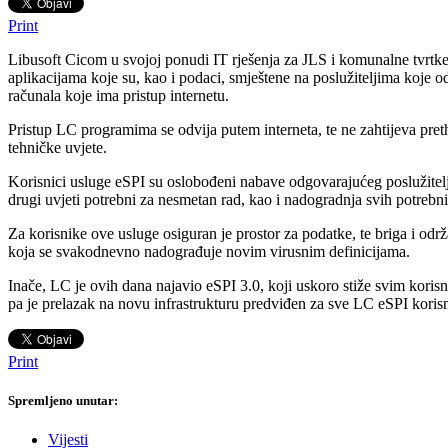
Print
Libusoft Cicom u svojoj ponudi IT rješenja za JLS i komunalne tvrtke
aplikacijama koje su, kao i podaci, smještene na poslužiteljima koje
računala koje ima pristup internetu.
Pristup LC programima se odvija putem interneta, te ne zahtijeva pr
tehničke uvjete.
Korisnici usluge eSPI su oslobođeni nabave odgovarajućeg poslužitelja 
drugi uvjeti potrebni za nesmetan rad, kao i nadogradnja svih potre
Za korisnike ove usluge osiguran je prostor za podatke, te briga i od
koja se svakodnevno nadograđuje novim virusnim definicijama.
Inače, LC je ovih dana najavio eSPI 3.0, koji uskoro stiže svim koris
pa je prelazak na novu infrastrukturu predviđen za sve LC eSPI korisni
Print
Spremljeno unutar:
Vijesti