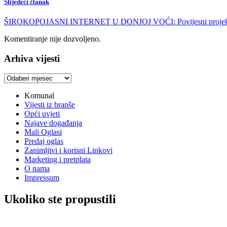
Slijedeći članak
ŠIROKOPOJASNI INTERNET U DONJOJ VOĆI: Povijesni projekt za pr
Komentiranje nije dozvoljeno.
Arhiva vijesti
Arhiva
vijesti
Komunal
Vijesti iz branše
Opći uvjeti
Najave događanja
Mali Oglasi
Predaj oglas
Zanimljivi i korisni Linkovi
Marketing i pretplata
O nama
Impressum
Ukoliko ste propustili