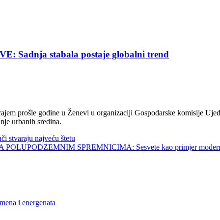
nja stabala postaje globalni trend
jem prošle godine u Ženevi u organizaciji Gospodarske komisije Ujed
nje urbanih sredina.
tvaraju najveću štetu
UPODZEMNIM SPREMNICIMA: Sesvete kao primjer modernog 
na i energenata