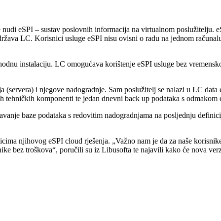
 nudi eSPI – sustav poslovnih informacija na virtualnom poslužitelju. 
 održava LC. Korisnici usluge eSPI nisu ovisni o radu na jednom račun
ethodnu instalaciju. LC omogućava korištenje eSPI usluge bez vremensk
(servera) i njegove nadogradnje. Sam poslužitelj se nalazi u LC data ce
bnih tehničkih komponenti te jedan dnevni back up podataka s odmakom 
ržavanje baze podataka s redovitim nadogradnjama na posljednju definici
nicima njihovog eSPI cloud rješenja. „Važno nam je da za naše korisnike
ke bez troškova“, poručili su iz Libusofta te najavili kako će nova verz