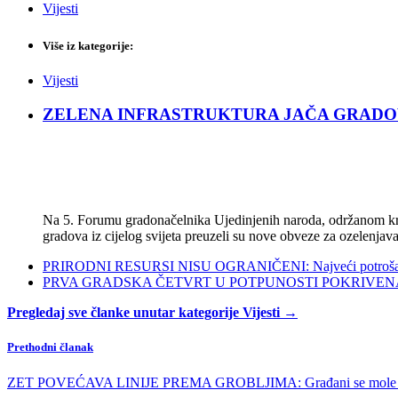
Vijesti
Više iz kategorije:
Vijesti
ZELENA INFRASTRUKTURA JAČA GRADOVE: Sad
Na 5. Forumu gradonačelnika Ujedinjenih naroda, održanom kra
gradova iz cijelog svijeta preuzeli su nove obveze za ozelenjava
PRIRODNI RESURSI NISU OGRANIČENI: Najveći potrošači s
PRVA GRADSKA ČETVRT U POTPUNOSTI POKRIVENA POL
Pregledaj sve članke unutar kategorije Vijesti →
Prethodni članak
ZET POVEĆAVA LINIJE PREMA GROBLJIMA: Građani se mole za p