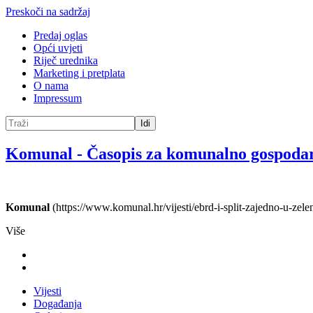
Preskoči na sadržaj
Predaj oglas
Opći uvjeti
Riječ urednika
Marketing i pretplata
O nama
Impressum
Idi
Komunal
-
Časopis za komunalno gospoda
Komunal
(https://www.komunal.hr/vijesti/ebrd-i-split-zajedno-u-zele
Više
Vijesti
Događanja