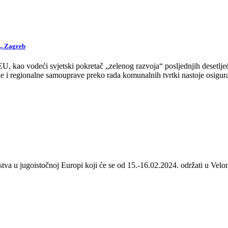
., Zagreb
 kao vodeći svjetski pokretač „zelenog razvoja“ posljednjih desetljeća
 i regionalne samouprave preko rada komunalnih tvrtki nastoje osigurat
stva u jugoistočnoj Europi koji će se od 15.-16.02.2024. održati u Velom