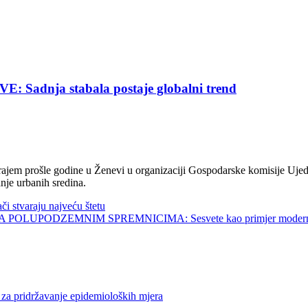
nja stabala postaje globalni trend
jem prošle godine u Ženevi u organizaciji Gospodarske komisije Ujed
nje urbanih sredina.
tvaraju najveću štetu
UPODZEMNIM SPREMNICIMA: Sesvete kao primjer modernog 
ridržavanje epidemioloških mjera