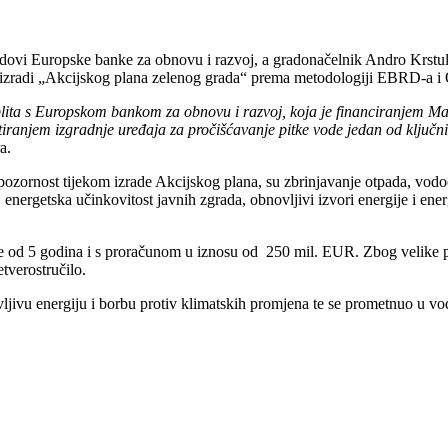
 gradovi Europske banke za obnovu i razvoj, a gradonačelnik Andro Krs
 u izradi „Akcijskog plana zelenog grada“ prema metodologiji EBRD-a 
ita s Europskom bankom za obnovu i razvoj, koja je financiranjem Mast
iranjem izgradnje uređaja za pročišćavanje pitke vode jedan od ključn
a.
 pozornost tijekom izrade Akcijskog plana, su zbrinjavanje otpada, vodo
, energetska učinkovitost javnih zgrada, obnovljivi izvori energije i ene
od 5 godina i s proračunom u iznosu od 250 mil. EUR. Zbog velike pot
tverostručilo.
jivu energiju i borbu protiv klimatskih promjena te se prometnuo u vod