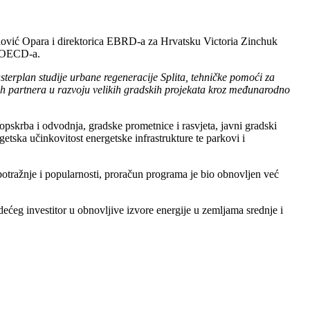
tulović Opara i direktorica EBRD-a za Hrvatsku Victoria Zinchuk
i OECD-a.
erplan studije urbane regeneracije Splita, tehničke pomoći za
ih partnera u razvoju velikih gradskih projekata kroz međunarodno
opskrba i odvodnja, gradske prometnice i rasvjeta, javni gradski
rgetska učinkovitost energetske infrastrukture te parkovi i
ražnje i popularnosti, proračun programa je bio obnovljen već
ećeg investitor u obnovljive izvore energije u zemljama srednje i