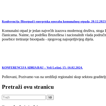
Konferencija /Biootpad i energetska oporaba komunalnog otpada, 20.12.2023
Komunalni otpad je jedan najvećih izazova modernog društva, stoga EU,
članicama. Naime, uz podršku Bruxellesa i nacionalnih vlada područne
posebice tretiranje biootpada - njegovog najosjetljivijeg dijela.
KONFERENCIJA ADRIA BAU – Veli Lošinj, 15.-16.02.2024.
Poštovani, Pozivamo vas na središnji regionalni skup sektora graditelj
Pretraži ovu stranicu