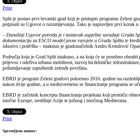
Print
Split je postao prvi hrvatski grad koji je pristupio programu Zeleni
potpisali su Ugovor o razumijevanju. Tako je napravljen prvi korak
–
Današnji Ugovor potvrda je i nastavak uspješne suradnje Grada Spl
dokumentaciju za ESCO model javne rasvjete u Gradu Splitu te kredit
iskustvo i podršku
– istaknuo je gradonačelnik Andro Krstulović Opar
Područja koja je Grad Split istaknuo, a na koja će se posebno obratiti
prijevoz i održiva urbana mobilnost, razvoj biciklističke infrastrukture
pošumljavanje zapuštenih zelenih površina.
EBRD je program Zeleni gradovi pokrenuo 2016. godine na razdoblje 
nakon dvije godine, a u međuvremenu se financiranje programa se uče
EBRD je začetnik koncepta financiranja projekata koji promiču obnovl
istočne Europe, središnje Azije te južnog i istočnog Mediterana.
Print
Spremljeno unutar: