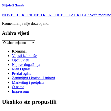
Slijedeći članak
NOVE ELEKTRIČNE TROKOLICE U ZAGREBU: Veća mobilnost i po
Komentiranje nije dozvoljeno.
Arhiva vijesti
Arhiva
vijesti
Komunal
Vijesti iz branše
Opći uvjeti
Najave događanja
Mali Oglasi
Predaj oglas
Zanimljivi i korisni Linkovi
Marketing i pretplata
O nama
Impressum
Ukoliko ste propustili