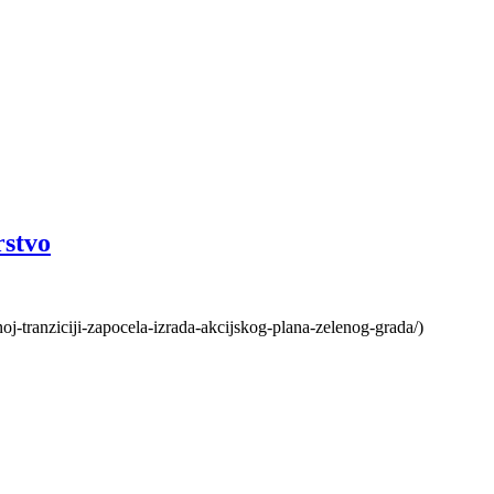
rstvo
noj-tranziciji-zapocela-izrada-akcijskog-plana-zelenog-grada/)