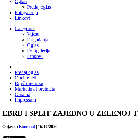
Oglasi
Predaj oglas
Fotogalerija
Linkovi
Categories
Vijesti
Događanja
Oglasi
Fotogalerija
Linkovi
Predaj oglas
Opći uvjeti
Riječ urednika
Marketing i pretplata
O nama
Impressum
EBRD I SPLIT ZAJEDNO U ZELENOJ TRANZ
Objavio:
Komunal
|
16/10/2020