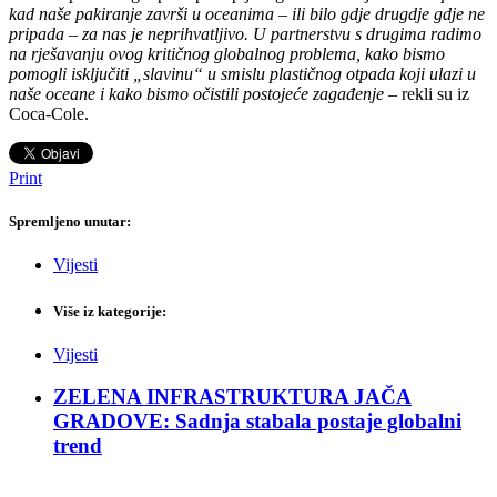
kad naše pakiranje završi u oceanima – ili bilo gdje drugdje gdje ne
pripada – za nas je neprihvatljivo. U partnerstvu s drugima radimo
na rješavanju ovog kritičnog globalnog problema, kako bismo
pomogli isključiti „slavinu“ u smislu plastičnog otpada koji ulazi u
naše oceane i kako bismo očistili postojeće zagađenje
– rekli su iz
Coca-Cole.
Print
Spremljeno unutar:
Vijesti
Više iz kategorije:
Vijesti
ZELENA INFRASTRUKTURA JAČA
GRADOVE: Sadnja stabala postaje globalni
trend