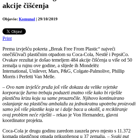
akcije čišćenja
Objavio:
Komunal
|
29/10/2019
Print
Prema izvješću pokreta „Break Free From Plastic“ najveći
onečišćivači plastičnim otpadom su Coca-Cola, Nestlé i PepsiCo.
Ovakav rezultat je došao temeljem 484 akcije čišćenja u više od 50
zemalja u rujnu ove godine, a slijede ih Mondelēz
International, Unilever, Mars, P&G, Colgate-Palmolive, Phillip
Morris i Perfetti Van Melle.
–
Ovo nam izvješće pruža još više dokaza da velike svjetske
korporacije žurno trebaju poduzeti znatno više kako bi riješile
plastičnu krizu koju su same prouzročile. Njihovo kontinuirano
oslanjanje na plastičnu ambalažu za jednokratnu upotrebu proizvodi
samo još više plastike koja se i dalje baca u okoliš, a recikliranje
ovaj problem neće riješiti
– rekao je Von Hernandez, glavni
koordinator projekta.
Coca-Cola je drugu godinu zaredom zauzela prvo mjesto s 11.372
komada plastičnog otpada prikupljenog u 37 zemalja. –
Svaki put