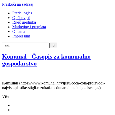
Preskoči na sadržaj
Predaj oglas
Opći uvjeti
Riječ urednika
Marketing i pretplata
O nama
Impressum
Idi
Komunal
-
Časopis za komunalno
gospodarstvo
Komunal
(https://www.komunal.hr/vijesti/coca-cola-proizvodi-
najvise-plastike-stigli-rezultati-medunarodne-akcije-ciscenja/)
Više