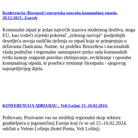
Konferencija /Biootpad i energetska oporaba komunalnog otpada,
20.12.2023., Zagreb
Komunalni otpad je jedan najvećih izazova modernog društva, stoga
EU, kao vodeći svjetski pokretač „zelenog razvoja“ posljednjih
desetljeća usvaja različita rješenja za otpad koja se primjenjuju u
državama članicama. Naime, uz podršku Bruxellesa i nacionalnih
vlada područne i regionalne samouprave preko rada komunalnih
tvrtki nastoje osigurati pravilno zbrinjavanje, recikliranje i oporabu
komunalnog otpada, te posebice tretiranje biootpada - njegovog
najosjetljivijeg dijela.
KONFERENCIJA ADRIA BAU – Veli Lošinj, 15.-16.02.2024.
Poštovani, Pozivamo vas na središnji regionalni skup sektora
graditeljstva u jugoistočnoj Europi koji će se od 15.-16.02.2024.
održati u Velom Lošinju (hotel Punta, Veli Lošinj).