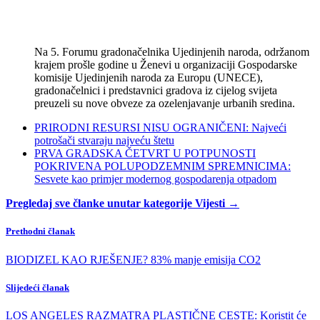
Na 5. Forumu gradonačelnika Ujedinjenih naroda, održanom
krajem prošle godine u Ženevi u organizaciji Gospodarske
komisije Ujedinjenih naroda za Europu (UNECE),
gradonačelnici i predstavnici gradova iz cijelog svijeta
preuzeli su nove obveze za ozelenjavanje urbanih sredina.
PRIRODNI RESURSI NISU OGRANIČENI: Najveći
potrošači stvaraju najveću štetu
PRVA GRADSKA ČETVRT U POTPUNOSTI
POKRIVENA POLUPODZEMNIM SPREMNICIMA:
Sesvete kao primjer modernog gospodarenja otpadom
Pregledaj sve članke unutar kategorije Vijesti →
Prethodni članak
BIODIZEL KAO RJEŠENJE? 83% manje emisija CO2
Slijedeći članak
LOS ANGELES RAZMATRA PLASTIČNE CESTE: Koristit će