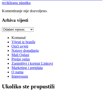
recikliranu plastiku
Komentiranje nije dozvoljeno.
Arhiva vijesti
Arhiva
vijesti
Komunal
Vijesti iz branše
Opći uvjeti
Najave događanja
Mali Oglasi
Predaj oglas
Zanimljivi i korisni Linkovi
Marketing i pretplata
O nama
Impressum
Ukoliko ste propustili