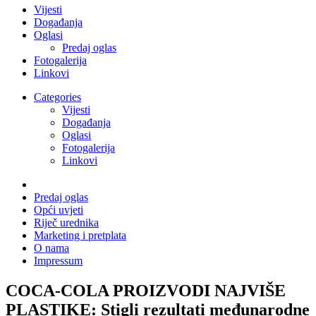
Vijesti
Događanja
Oglasi
Predaj oglas
Fotogalerija
Linkovi
Categories
Vijesti
Događanja
Oglasi
Fotogalerija
Linkovi
Predaj oglas
Opći uvjeti
Riječ urednika
Marketing i pretplata
O nama
Impressum
COCA-COLA PROIZVODI NAJVIŠE
PLASTIKE: Stigli rezultati međunarodne