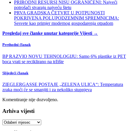
PRIRODNI RESURSI NISU OGRANIČENI: Najveći
potrošači stvaraju najveću štetu
PRVA GRADSKA ČETVRT U POTPUNOSTI
POKRIVENA POLUPODZEMNIM SPREMNICIMA:
Sesvete kao primjer modernog gospodarenja otpadom
Pregledaj sve članke unutar kategorije Vijesti →
Prethodni članak
BP RAZVIO NOVU TEHNOLOGIJU: Samo 6% plastike iz PET
boca vrati se reciklirano na tržište
Slijedeći članak
ZIEGLERGASSE POSTAJE „ZELENA ULICA“: Temperatura
zraka moći će se smanjiti i za nekoliko stupnjeva
Komentiranje nije dozvoljeno.
Arhiva vijesti
Arhiva
vijesti