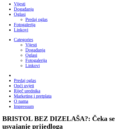
Vijesti
Događanja
Oglasi
Predaj oglas
Fotogalerija
Linkovi
Categories
Vijesti
Događanja
Oglasi
Fotogalerija
Linkovi
Predaj oglas
Opći uvjeti
Riječ urednika
Marketing i pretplata
O nama
Impressum
BRISTOL BEZ DIZELAŠA?: Čeka se
usvajanje prijedloga