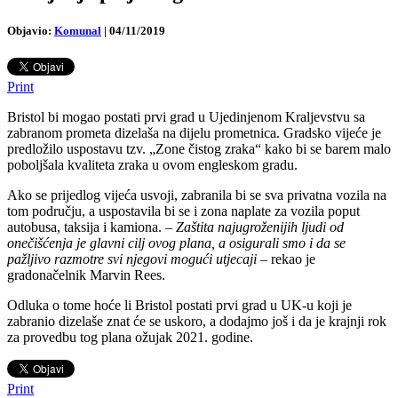
Objavio:
Komunal
|
04/11/2019
Print
Bristol bi mogao postati prvi grad u Ujedinjenom Kraljevstvu sa
zabranom prometa dizelaša na dijelu prometnica. Gradsko vijeće je
predložilo uspostavu tzv. „Zone čistog zraka“ kako bi se barem malo
poboljšala kvaliteta zraka u ovom engleskom gradu.
Ako se prijedlog vijeća usvoji, zabranila bi se sva privatna vozila na
tom području, a uspostavila bi se i zona naplate za vozila poput
autobusa, taksija i kamiona. –
Zaštita najugroženijih ljudi od
onečišćenja je glavni cilj ovog plana, a osigurali smo i da se
pažljivo razmotre svi njegovi mogući utjecaji
– rekao je
gradonačelnik Marvin Rees.
Odluka o tome hoće li Bristol postati prvi grad u UK-u koji je
zabranio dizelaše znat će se uskoro, a dodajmo još i da je krajnji rok
za provedbu tog plana ožujak 2021. godine.
Print