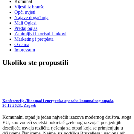
Komunal
Vijesti iz branše
Opći uvjeti
Najave događanja
Mali Oglasi
Predaj oglas
Zanimljivi i korisni Linkovi
Marketing i pretplata
O nama
Impressum
Ukoliko ste propustili
Konferencija /Biootpad i energetska oporaba komunalnog otpada,
20.12.2023., Zagreb
Komunalni otpad je jedan najvećih izazova modernog društva, stoga
EU, kao vodeći svjetski pokretač „zelenog razvoja“ posljednjih
desetljeća usvaja različita rješenja za otpad koja se primjenjuju u
državama članicama. Naime, uz podršku Bruxellesa i nacionalnih