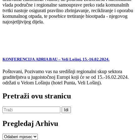
vlada područne i regionalne samouprave preko rada komunalnih
tvrtki nastoje osigurati pravilno zbrinjavanje, recikliranje i oporabu
komunalnog otpada, te posebice tretiranje biootpada - njegovog
najosjetljivijeg dijela.
KONFERENCIJA ADRIA BAU – Veli Lošinj, 15.-16.02.2024.
Poštovani, Pozivamo vas na središnji regionalni skup sektora
graditeljstva u jugoistočnoj Europi koji će se od 15.-16.02.2024.
održati u Velom Lošinju (hotel Punta, Veli Lošinj).
Pretraži ovu stranicu
Pregledaj Arhivu
Pregledaj