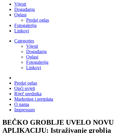
Vijesti
Događanja
Oglasi
Predaj oglas
Fotogalerija
Linkovi
Categories
Vijesti
Događanja
Oglasi
Fotogalerija
Linkovi
Predaj oglas
Opći uvjeti
Riječ urednika
Marketing i pretplata
O nama
Impressum
BEČKO GROBLJE UVELO NOVU
APLIKACIJU: Istraživanje groblja