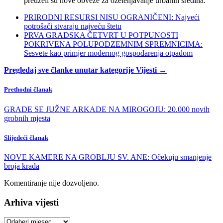
preuzeli su nove obveze za ozelenjavanje urbanih sredina.
PRIRODNI RESURSI NISU OGRANIČENI: Najveći
potrošači stvaraju najveću štetu
PRVA GRADSKA ČETVRT U POTPUNOSTI
POKRIVENA POLUPODZEMNIM SPREMNICIMA:
Sesvete kao primjer modernog gospodarenja otpadom
Pregledaj sve članke unutar kategorije Vijesti →
Prethodni članak
GRADE SE JUŽNE ARKADE NA MIROGOJU: 20.000 novih
grobnih mjesta
Slijedeći članak
NOVE KAMERE NA GROBLJU SV. ANE: Očekuju smanjenje
broja krađa
Komentiranje nije dozvoljeno.
Arhiva vijesti
Arhiva