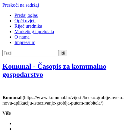
Preskoči na sadržaj
Predaj oglas
Opći uvjeti
Riječ urednika
Marketing i pretplata
O nama
Impressum
Idi
Komunal
-
Časopis za komunalno
gospodarstvo
Komunal
(https://www.komunal.hr/vijesti/becko-groblje-uvelo-
novu-aplikaciju-istrazivanje-groblja-putem-mobitela/)
Više