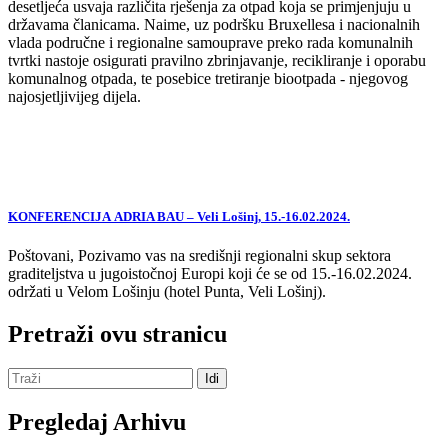
desetljeća usvaja različita rješenja za otpad koja se primjenjuju u
državama članicama. Naime, uz podršku Bruxellesa i nacionalnih
vlada područne i regionalne samouprave preko rada komunalnih
tvrtki nastoje osigurati pravilno zbrinjavanje, recikliranje i oporabu
komunalnog otpada, te posebice tretiranje biootpada - njegovog
najosjetljivijeg dijela.
KONFERENCIJA ADRIA BAU – Veli Lošinj, 15.-16.02.2024.
Poštovani, Pozivamo vas na središnji regionalni skup sektora
graditeljstva u jugoistočnoj Europi koji će se od 15.-16.02.2024.
održati u Velom Lošinju (hotel Punta, Veli Lošinj).
Pretraži ovu stranicu
Pregledaj Arhivu