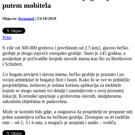
putem mobitela
Objavio:
Komunal
|
23/10/2019
Print
S više od 300.000 grobova i površinom od 2.5 km2, glavno bečko
groblje je drugo najveće europsko groblje. Staro je 145 godina, a
posljednje je počivalište brojnih slavnih imena kao što su Beethoven
i Schubert.
Uz bogatu povijest i slavna imena, bečko groblje je poznato i po
svojoj arhitekturi te bogatoj flori i fauni. Kako bi se sve to približilo
posjetiteljima, nedavno je izdana korisna aplikacija za mobitele
kojom se mogu saznati svi detalji i zanimljivosti o ovoj poznatoj
lokaciji. Korisnike upoznaje s grobovima slavnih, skulpturama,
sakralnim objektima te parkovima.
Može se koristiti bilo gdje, a osigurava da posjetitelji ne propuste niti
jednu zanimljivu točku na bečkom groblju. Dostupne su tri različite
rute – od 2, 3 i 4 sata, a moguće je unajmiti i audio – vodiča.