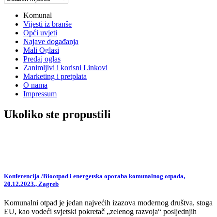
vijesti
Komunal
Vijesti iz branše
Opći uvjeti
Najave događanja
Mali Oglasi
Predaj oglas
Zanimljivi i korisni Linkovi
Marketing i pretplata
O nama
Impressum
Ukoliko ste propustili
Konferencija /Biootpad i energetska oporaba komunalnog otpada,
20.12.2023., Zagreb
Komunalni otpad je jedan najvećih izazova modernog društva, stoga
EU, kao vodeći svjetski pokretač „zelenog razvoja“ posljednjih