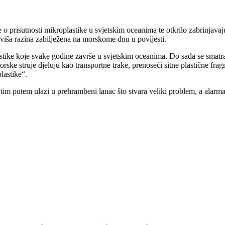
nje o prisutnosti mikroplastike u svjetskim oceanima te otkrilo zabrinj
viša razina zabilježena na morskome dnu u povijesti.
lastike koje svake godine završe u svjetskim oceanima. Do sada se smat
orske struje djeluju kao transportne trake, prenoseći sitne plastične fr
lastike“.
im putem ulazi u prehrambeni lanac što stvara veliki problem, a alarma