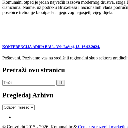
Komunalni otpad je jedan najvećih izazova modernog društva, stoga EU,
članicama. Naime, uz podršku Bruxellesa i nacionalnih vlada područne
posebice tretiranje biootpada - njegovog najosjetljivijeg dijela.
KONFERENCIJA ADRIA BAU – Veli Lošinj, 15.-16.02.2024.
Poštovani, Pozivamo vas na središnji regionalni skup sektora graditelj
Pretraži ovu stranicu
Pregledaj Arhivu
Pregledaj
Arhivu
© Copyright 2015 - 2026, Komunal.hr &
Centar za razvoj i marketing