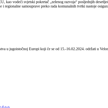
 kao vodeći svjetski pokretač „zelenog razvoja“ posljednjih desetljeća
 i regionalne samouprave preko rada komunalnih tvrtki nastoje osigurat
stva u jugoistočnoj Europi koji će se od 15.-16.02.2024. održati u Velom
 d.o.o.