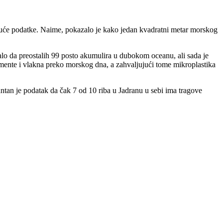
avajuće podatke. Naime, pokazalo je kako jedan kvadratni metar morskog
ralo da preostalih 99 posto akumulira u dubokom oceanu, ali sada je
agmente i vlakna preko morskog dna, a zahvaljujući tome mikroplastika
ntan je podatak da čak 7 od 10 riba u Jadranu u sebi ima tragove