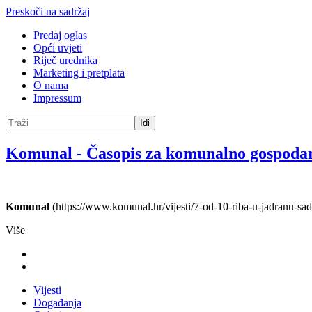
Preskoči na sadržaj
Predaj oglas
Opći uvjeti
Riječ urednika
Marketing i pretplata
O nama
Impressum
Idi
Komunal
-
Časopis za komunalno gospoda
Komunal
(https://www.komunal.hr/vijesti/7-od-10-riba-u-jadranu-sadrz
Više
Vijesti
Događanja