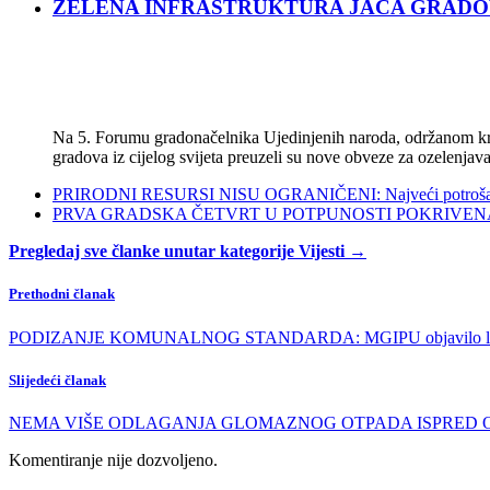
ZELENA INFRASTRUKTURA JAČA GRADOVE: Sad
Na 5. Forumu gradonačelnika Ujedinjenih naroda, održanom kra
gradova iz cijelog svijeta preuzeli su nove obveze za ozelenjava
PRIRODNI RESURSI NISU OGRANIČENI: Najveći potrošači s
PRVA GRADSKA ČETVRT U POTPUNOSTI POKRIVENA POL
Pregledaj sve članke unutar kategorije Vijesti →
Prethodni članak
PODIZANJE KOMUNALNOG STANDARDA: MGIPU objavilo listu s
Slijedeći članak
NEMA VIŠE ODLAGANJA GLOMAZNOG OTPADA ISPRED OBJEKATA:
Komentiranje nije dozvoljeno.