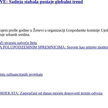
nja stabala postaje globalni trend
jem prošle godine u Ženevi u organizaciji Gospodarske komisije Ujed
nje urbanih sredina.
tvaraju najveću štetu
UPODZEMNIM SPREMNICIMA: Sesvete kao primjer modernog 
ufinanciranih projekata
 Zagrepčani od danas moraju dogovoriti termin odvoza