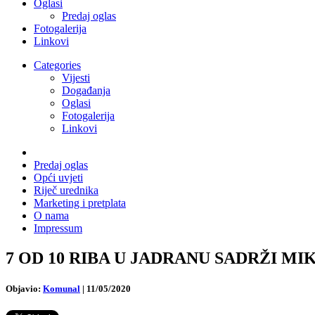
Oglasi
Predaj oglas
Fotogalerija
Linkovi
Categories
Vijesti
Događanja
Oglasi
Fotogalerija
Linkovi
Predaj oglas
Opći uvjeti
Riječ urednika
Marketing i pretplata
O nama
Impressum
7 OD 10 RIBA U JADRANU SADRŽI MIKROP
Objavio:
Komunal
|
11/05/2020