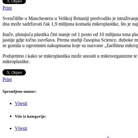
Print
Sveučilište u Manchesteru u Velikoj Britaniji predvodilo je istraživa
dna može sadržavati čak 1,9 milijuna komada mikroplastike, što je naj
Inače, plutajuća plastika čini manje od 1 posto od 10 milijuna tona p
jasnije gdje točno završava. Prema studiji časopisa Science, duboke m
se gomila u ogromnim nakupinama koje su nazvane „žarištima mikrop
Podsjetimo i kako se mikroplastika može unositi u mikroorganizme te t
mikroplastike.
Print
Spremljeno unutar:
Vijesti
Više iz kategorije:
Vijesti