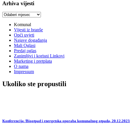
Arhiva vijesti
Arhiva
vijesti
Komunal
Vijesti iz branše
Opći uvjeti
Najave događanja
Mali Oglasi
Predaj oglas
Zanimljivi i korisni Linkovi
Marketing i pretplata
O nama
Impressum
Ukoliko ste propustili
Konferencija /Biootpad i energetska oporaba komunalnog otpada, 20.12.2023