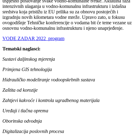
uspješno poslovanje svake vodno-komunalne tvrtke. Aktaulna faza
intenzivnih ulaganja u vodno-komunalnu infrastrukturu i izdašna
sredstva koja pristižu iz EU prilika su za obnovu postojećih i
izgradnju novih kilometara vodne mreže. Upravo zato, u fokusu
ovogodišnje Tehničke konferencije o vodama bit će teme vezane uz
osnovnu vodno-komunalnu infrastrukturu i njeno unaprjeđenje.
VODE ZADAR 2022_program
Tematski naglasci:
Sustavi daljinskog mjerenja
Primjena GIS tehnologija
Hidrauličko modeliranje vodoopskrbnih sustava
Zaštita od korozije
Zahtjevi kakvoće i kontrola ugradbenog materijala
Uređaji i tlačna oprema
Oborinska odvodnja
Digitalizacija poslovnih procesa