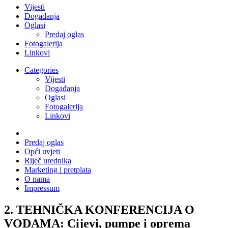
Vijesti
Događanja
Oglasi
Predaj oglas
Fotogalerija
Linkovi
Categories
Vijesti
Događanja
Oglasi
Fotogalerija
Linkovi
Predaj oglas
Opći uvjeti
Riječ urednika
Marketing i pretplata
O nama
Impressum
2. TEHNIČKA KONFERENCIJA O
VODAMA: Cijevi, pumpe i oprema