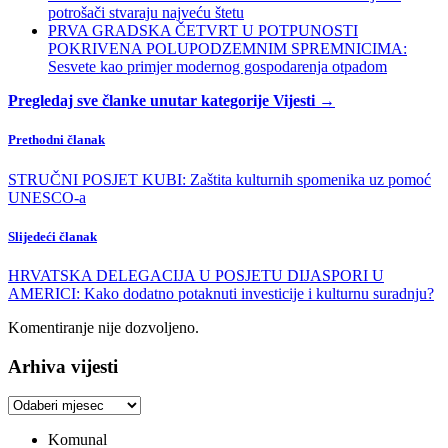
potrošači stvaraju najveću štetu
PRVA GRADSKA ČETVRT U POTPUNOSTI
POKRIVENA POLUPODZEMNIM SPREMNICIMA:
Sesvete kao primjer modernog gospodarenja otpadom
Pregledaj sve članke unutar kategorije Vijesti →
Prethodni članak
STRUČNI POSJET KUBI: Zaštita kulturnih spomenika uz pomoć
UNESCO-a
Slijedeći članak
HRVATSKA DELEGACIJA U POSJETU DIJASPORI U
AMERICI: Kako dodatno potaknuti investicije i kulturnu suradnju?
Komentiranje nije dozvoljeno.
Arhiva vijesti
Arhiva
vijesti
Komunal