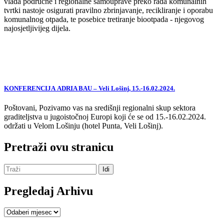
vlada područne i regionalne samouprave preko rada komunalnih
tvrtki nastoje osigurati pravilno zbrinjavanje, recikliranje i oporabu
komunalnog otpada, te posebice tretiranje biootpada - njegovog
najosjetljivijeg dijela.
KONFERENCIJA ADRIA BAU – Veli Lošinj, 15.-16.02.2024.
Poštovani, Pozivamo vas na središnji regionalni skup sektora
graditeljstva u jugoistočnoj Europi koji će se od 15.-16.02.2024.
održati u Velom Lošinju (hotel Punta, Veli Lošinj).
Pretraži ovu stranicu
Pregledaj Arhivu
Pregledaj
Arhivu