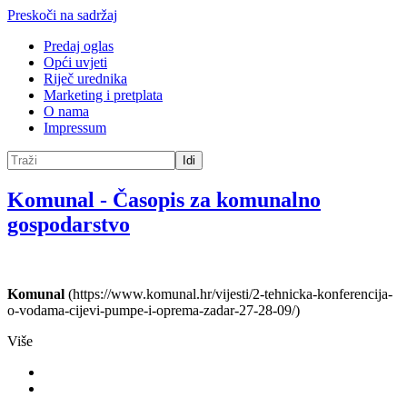
Preskoči na sadržaj
Predaj oglas
Opći uvjeti
Riječ urednika
Marketing i pretplata
O nama
Impressum
Idi
Komunal
-
Časopis za komunalno
gospodarstvo
Komunal
(https://www.komunal.hr/vijesti/2-tehnicka-konferencija-
o-vodama-cijevi-pumpe-i-oprema-zadar-27-28-09/)
Više