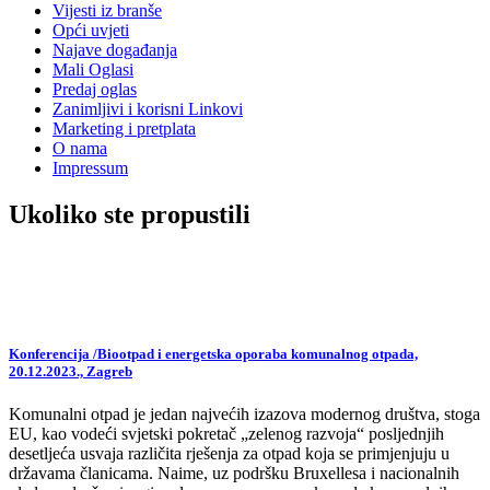
Vijesti iz branše
Opći uvjeti
Najave događanja
Mali Oglasi
Predaj oglas
Zanimljivi i korisni Linkovi
Marketing i pretplata
O nama
Impressum
Ukoliko ste propustili
Konferencija /Biootpad i energetska oporaba komunalnog otpada,
20.12.2023., Zagreb
Komunalni otpad je jedan najvećih izazova modernog društva, stoga
EU, kao vodeći svjetski pokretač „zelenog razvoja“ posljednjih
desetljeća usvaja različita rješenja za otpad koja se primjenjuju u
državama članicama. Naime, uz podršku Bruxellesa i nacionalnih