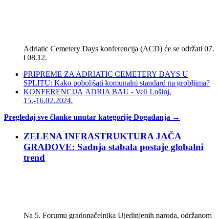
Adriatic Cemetery Days konferencija (ACD) će se održati 07.
i 08.12.
PRIPREME ZA ADRIATIC CEMETERY DAYS U
SPLITU: Kako poboljšati komunalni standard na grobljima?
KONFERENCIJA ADRIA BAU - Veli Lošinj,
15.-16.02.2024.
Pregledaj sve članke unutar kategorije Događanja →
ZELENA INFRASTRUKTURA JAČA
GRADOVE: Sadnja stabala postaje globalni
trend
Na 5. Forumu gradonačelnika Ujedinjenih naroda, održanom