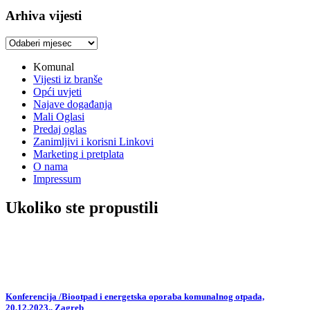
Arhiva vijesti
Arhiva
vijesti
Komunal
Vijesti iz branše
Opći uvjeti
Najave događanja
Mali Oglasi
Predaj oglas
Zanimljivi i korisni Linkovi
Marketing i pretplata
O nama
Impressum
Ukoliko ste propustili
Konferencija /Biootpad i energetska oporaba komunalnog otpada,
20.12.2023., Zagreb