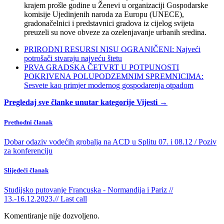
krajem prošle godine u Ženevi u organizaciji Gospodarske
komisije Ujedinjenih naroda za Europu (UNECE),
gradonačelnici i predstavnici gradova iz cijelog svijeta
preuzeli su nove obveze za ozelenjavanje urbanih sredina.
PRIRODNI RESURSI NISU OGRANIČENI: Najveći
potrošači stvaraju najveću štetu
PRVA GRADSKA ČETVRT U POTPUNOSTI
POKRIVENA POLUPODZEMNIM SPREMNICIMA:
Sesvete kao primjer modernog gospodarenja otpadom
Pregledaj sve članke unutar kategorije Vijesti →
Prethodni članak
Dobar odaziv vodećih grobalja na ACD u Splitu 07. i 08.12 / Poziv
za konferenciju
Slijedeći članak
Studijsko putovanje Francuska - Normandija i Pariz //
13.-16.12.2023.// Last call
Komentiranje nije dozvoljeno.