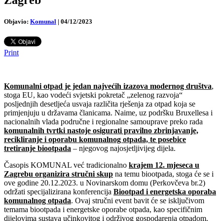
Objavio:
Komunal
|
04/12/2023
Print
Komunalni otpad je jedan najvećih izazova modernog društva
,
stoga EU, kao vodeći svjetski pokretač „zelenog razvoja“
posljednjih desetljeća usvaja različita rješenja za otpad koja se
primjenjuju u državama članicama. Naime, uz podršku Bruxellesa i
nacionalnih vlada područne i regionalne samouprave preko rada
komunalnih tvrtki nastoje osigurati pravilno zbrinjavanje,
recikliranje i oporabu komunalnog otpada, te posebice
tretiranje biootpada
– njegovog najosjetljivijeg dijela.
Časopis KOMUNAL već tradicionalno
krajem 12. mjeseca u
Zagrebu organizira stručni skup
na temu biootpada, stoga će se i
ove godine 20.12.2023. u Novinarskom domu (Perkovčeva br.2)
održati specijalizirana konferencija
Biootpad i energetska oporaba
komunalnog otpada
. Ovaj stručni event bavit će se isključivom
temama biootpada i energetske oporabe otpada, kao specifičnim
dijelovima sustava učinkovitog i održivog gospodarenja otpadom.