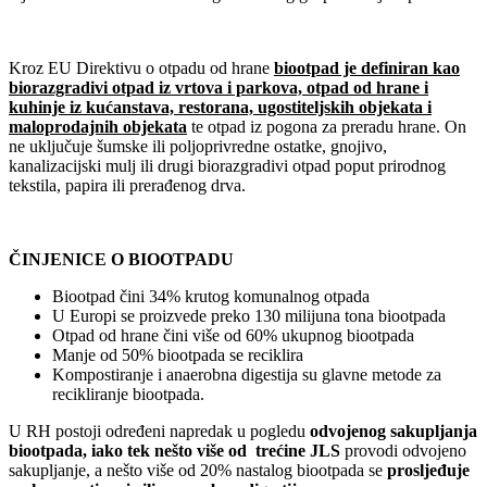
Kroz EU Direktivu o otpadu od hrane
biootpad je definiran kao
biorazgradivi otpad iz vrtova i parkova, otpad od hrane i
kuhinje iz kućanstava, restorana, ugostiteljskih objekata i
maloprodajnih objekata
te otpad iz pogona za preradu hrane. On
ne uključuje šumske ili poljoprivredne ostatke, gnojivo,
kanalizacijski mulj ili drugi biorazgradivi otpad poput prirodnog
tekstila, papira ili prerađenog drva.
ČINJENICE O BIOOTPADU
Biootpad čini 34% krutog komunalnog otpada
U Europi se proizvede preko 130 milijuna tona biootpada
Otpad od hrane čini više od 60% ukupnog biootpada
Manje od 50% biootpada se reciklira
Kompostiranje i anaerobna digestija su glavne metode za
recikliranje biootpada.
U RH postoji određeni napredak u pogledu
odvojenog sakupljanja
biootpada, iako tek nešto više od trećine JLS
provodi odvojeno
sakupljanje, a nešto više od 20% nastalog biootpada se
prosljeđuje