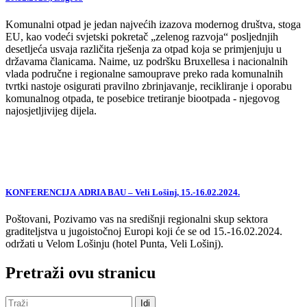
Komunalni otpad je jedan najvećih izazova modernog društva, stoga
EU, kao vodeći svjetski pokretač „zelenog razvoja“ posljednjih
desetljeća usvaja različita rješenja za otpad koja se primjenjuju u
državama članicama. Naime, uz podršku Bruxellesa i nacionalnih
vlada područne i regionalne samouprave preko rada komunalnih
tvrtki nastoje osigurati pravilno zbrinjavanje, recikliranje i oporabu
komunalnog otpada, te posebice tretiranje biootpada - njegovog
najosjetljivijeg dijela.
KONFERENCIJA ADRIA BAU – Veli Lošinj, 15.-16.02.2024.
Poštovani, Pozivamo vas na središnji regionalni skup sektora
graditeljstva u jugoistočnoj Europi koji će se od 15.-16.02.2024.
održati u Velom Lošinju (hotel Punta, Veli Lošinj).
Pretraži ovu stranicu