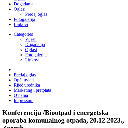
Događanja
Oglasi
Predaj oglas
Fotogalerija
Linkovi
Categories
Vijesti
Događanja
Oglasi
Fotogalerija
Linkovi
Predaj oglas
Opći uvjeti
Riječ urednika
Marketing i pretplata
O nama
Impressum
Konferencija /Biootpad i energetska
oporaba komunalnog otpada, 20.12.2023.,
Zagreb