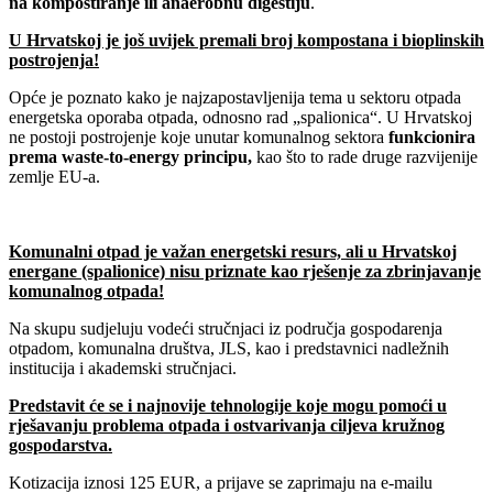
na kompostiranje ili anaerobnu digestiju
.
U Hrvatskoj je još uvijek premali broj kompostana i bioplinskih
postrojenja!
Opće je poznato kako je najzapostavljenija tema u sektoru otpada
energetska oporaba otpada, odnosno rad „spalionica“. U Hrvatskoj
ne postoji postrojenje koje unutar komunalnog sektora
funkcionira
prema waste-to-energy principu,
kao što to rade druge razvijenije
zemlje EU-a.
Komunalni otpad je važan energetski resurs, ali u Hrvatskoj
energane (spalionice) nisu priznate kao rješenje za zbrinjavanje
komunalnog otpada!
Na skupu sudjeluju vodeći stručnjaci iz područja gospodarenja
otpadom, komunalna društva, JLS, kao i predstavnici nadležnih
institucija i akademski stručnjaci.
Predstavit će se i najnovije tehnologije koje mogu pomoći u
rješavanju problema otpada i ostvarivanja ciljeva kružnog
gospodarstva.
Kotizacija iznosi 125 EUR, a prijave se zaprimaju na e-mailu