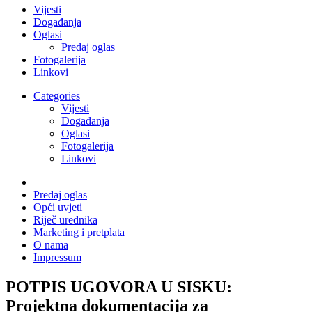
Vijesti
Događanja
Oglasi
Predaj oglas
Fotogalerija
Linkovi
Categories
Vijesti
Događanja
Oglasi
Fotogalerija
Linkovi
Predaj oglas
Opći uvjeti
Riječ urednika
Marketing i pretplata
O nama
Impressum
POTPIS UGOVORA U SISKU:
Projektna dokumentacija za