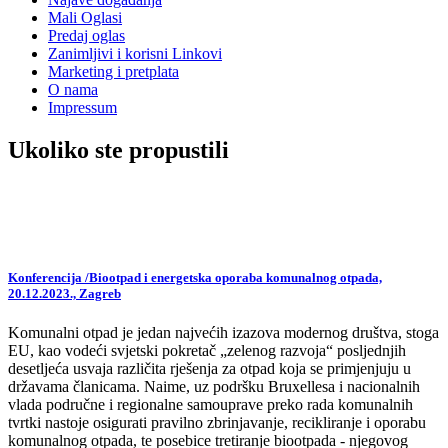
Mali Oglasi
Predaj oglas
Zanimljivi i korisni Linkovi
Marketing i pretplata
O nama
Impressum
Ukoliko ste propustili
Konferencija /Biootpad i energetska oporaba komunalnog otpada,
20.12.2023., Zagreb
Komunalni otpad je jedan najvećih izazova modernog društva, stoga
EU, kao vodeći svjetski pokretač „zelenog razvoja“ posljednjih
desetljeća usvaja različita rješenja za otpad koja se primjenjuju u
državama članicama. Naime, uz podršku Bruxellesa i nacionalnih
vlada područne i regionalne samouprave preko rada komunalnih
tvrtki nastoje osigurati pravilno zbrinjavanje, recikliranje i oporabu
komunalnog otpada, te posebice tretiranje biootpada - njegovog