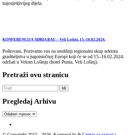
najosjetljivijeg dijela.
KONFERENCIJA ADRIA BAU – Veli Lošinj, 15.-16.02.2024.
Poštovani, Pozivamo vas na središnji regionalni skup sektora
graditeljstva u jugoistočnoj Europi koji će se od 15.-16.02.2024.
održati u Velom Lošinju (hotel Punta, Veli Lošinj).
Pretraži ovu stranicu
Pregledaj Arhivu
Pregledaj
Arhivu
© Copyright 2015 - 2026, Komunal.hr &
Centar za razvoj i