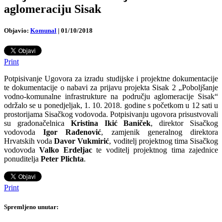
aglomeraciju Sisak
Objavio:
Komunal
|
01/10/2018
Print
Potpisivanje Ugovora za izradu studijske i projektne dokumentacije
te dokumentacije o nabavi za prijavu projekta Sisak 2 „Poboljšanje
vodno-komunalne infrastrukture na području aglomeracije Sisak“
održalo se u ponedjeljak, 1. 10. 2018. godine s početkom u 12 sati u
prostorijama Sisačkog vodovoda.
Potpisivanju ugovora prisustvovali
su gradonačelnica
Kristina Ikić Baniček
, direktor Sisačkog
vodovoda
Igor Rađenović
, zamjenik generalnog direktora
Hrvatskih voda
Davor Vukmirić
, voditelj projektnog tima Sisačkog
vodovoda
Valko Erdeljac
te voditelj projektnog tima zajednice
ponuditelja
Peter Plichta
.
Print
Spremljeno unutar: