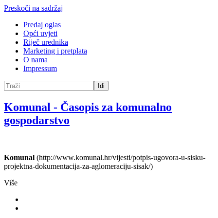
Preskoči na sadržaj
Predaj oglas
Opći uvjeti
Riječ urednika
Marketing i pretplata
O nama
Impressum
Idi
Komunal
-
Časopis za komunalno
gospodarstvo
Komunal
(http://www.komunal.hr/vijesti/potpis-ugovora-u-sisku-
projektna-dokumentacija-za-aglomeraciju-sisak/)
Više