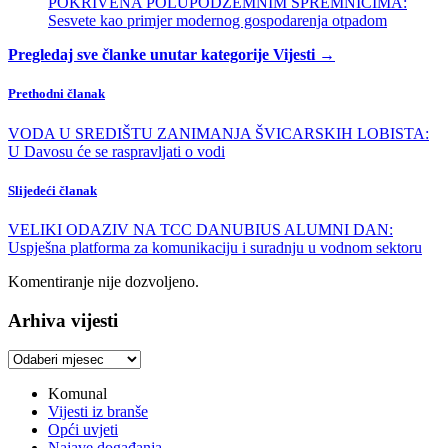
POKRIVENA POLUPODZEMNIM SPREMNICIMA:
Sesvete kao primjer modernog gospodarenja otpadom
Pregledaj sve članke unutar kategorije Vijesti →
Prethodni članak
VODA U SREDIŠTU ZANIMANJA ŠVICARSKIH LOBISTA:
U Davosu će se raspravljati o vodi
Slijedeći članak
VELIKI ODAZIV NA TCC DANUBIUS ALUMNI DAN:
Uspješna platforma za komunikaciju i suradnju u vodnom sektoru
Komentiranje nije dozvoljeno.
Arhiva vijesti
Arhiva
vijesti
Komunal
Vijesti iz branše
Opći uvjeti
Najave događanja