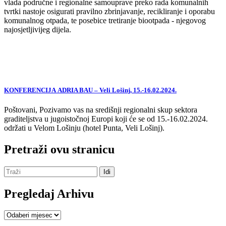
vlada područne i regionalne samouprave preko rada komunalnih
tvrtki nastoje osigurati pravilno zbrinjavanje, recikliranje i oporabu
komunalnog otpada, te posebice tretiranje biootpada - njegovog
najosjetljivijeg dijela.
KONFERENCIJA ADRIA BAU – Veli Lošinj, 15.-16.02.2024.
Poštovani, Pozivamo vas na središnji regionalni skup sektora
graditeljstva u jugoistočnoj Europi koji će se od 15.-16.02.2024.
održati u Velom Lošinju (hotel Punta, Veli Lošinj).
Pretraži ovu stranicu
Pregledaj Arhivu
Pregledaj
Arhivu