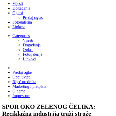
Vijesti
Događanja
Oglasi
Predaj oglas
Fotogalerija
Linkovi
Categories
Vijesti
Događanja
Oglasi
Fotogalerija
Linkovi
Predaj oglas
Opći uvjeti
Riječ urednika
Marketing i pretplata
O nama
Impressum
SPOR OKO ZELENOG ČELIKA:
Reciklažna industrija traži strože