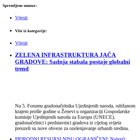
Spremljeno unutar:
Vijesti
Više iz kategorije:
Vijesti
ZELENA INFRASTRUKTURA JAČA
GRADOVE: Sadnja stabala postaje globalni
trend
Na 5. Forumu gradonačelnika Ujedinjenih naroda, održanom
krajem prošle godine u Ženevi u organizaciji Gospodarske
komisije Ujedinjenih naroda za Europu (UNECE),
gradonačelnici i predstavnici gradova iz cijelog svijeta
preuzeli su nove obveze za ozelenjavanje urbanih sredina.
PRIRODNI RESURSI NISU OGRANIČENI: Najveći