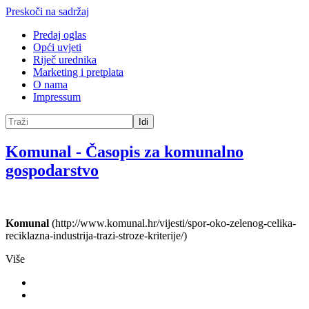
Preskoči na sadržaj
Predaj oglas
Opći uvjeti
Riječ urednika
Marketing i pretplata
O nama
Impressum
Idi
Komunal
-
Časopis za komunalno
gospodarstvo
Komunal
(http://www.komunal.hr/vijesti/spor-oko-zelenog-celika-
reciklazna-industrija-trazi-stroze-kriterije/)
Više