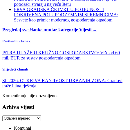
potrošači stvaraju najveću štetu
PRVA GRADSKA ČETVRT U POTPUNOSTI
POKRIVENA POLUPODZEMNIM SPREMNICIMA:
Sesvete kao primjer modernog gospodarenja otpadom
Pregledaj sve članke unutar kategorije Vijesti →
Prethodni članak
ISTRA ULAŽE U KRUŽNO GOSPODARSTVO: Više od 60
mil. EUR za sustav gospodarenja otpadom
Slijedeći članak
SP 2026. OTKRIVA RANJIVOST URBANIH ZONA: Gradovi
traže hitna rješenja
Komentiranje nije dozvoljeno.
Arhiva vijesti
Arhiva
vijesti
Komunal