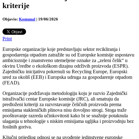
kriterije
Objavio:
Komunal
|
19/06/2026
Print
Europske organizacije koje predstavljaju sektor recikliranja i
gospodarenja otpadom zatražile su od Europske komisije uspostavu
ambicioznije i znanstveno utemeljene oznake za „zeleni čelik“ u
okviru Uredbe o ekološkom dizajnu održivih proizvoda (ESPR).
Zajedničku inicijativu pokrenuli su Recycling Europe, Europski
ured za okoliš (EEB) i Europska udruga za gospodarenje otpadom
(FEAD).
Organizacije podržavaju metodologiju koju je razvio Zajednički
istraživački centar Europske komisije (JRC), ali smatraju da
predloženi kriteriji za razvrstavanje čeličnih proizvoda prema
emisijama stakleničkih plinova nisu dovoljno strogi. Stoga traže
pooštravanje razreda učinkovitosti kako bi se snažnije potaknula
ulaganja u tehnologije s niskim emisijama ugljika i proizvodnju bez
fosilnih goriva.
Ključni prijedlog odnosi se na uvođenje jedinstvene europske