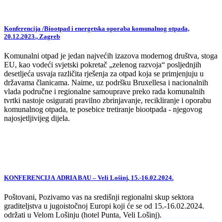
Konferencija /Biootpad i energetska oporaba komunalnog otpada,
20.12.2023., Zagreb
Komunalni otpad je jedan najvećih izazova modernog društva, stoga
EU, kao vodeći svjetski pokretač „zelenog razvoja“ posljednjih
desetljeća usvaja različita rješenja za otpad koja se primjenjuju u
državama članicama. Naime, uz podršku Bruxellesa i nacionalnih
vlada područne i regionalne samouprave preko rada komunalnih
tvrtki nastoje osigurati pravilno zbrinjavanje, recikliranje i oporabu
komunalnog otpada, te posebice tretiranje biootpada - njegovog
najosjetljivijeg dijela.
KONFERENCIJA ADRIA BAU – Veli Lošinj, 15.-16.02.2024.
Poštovani, Pozivamo vas na središnji regionalni skup sektora
graditeljstva u jugoistočnoj Europi koji će se od 15.-16.02.2024.
održati u Velom Lošinju (hotel Punta, Veli Lošinj).