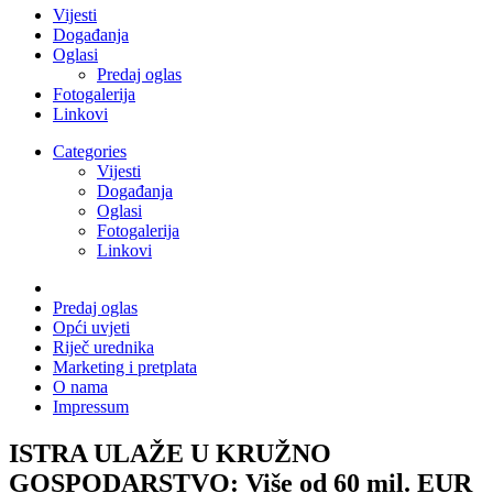
Vijesti
Događanja
Oglasi
Predaj oglas
Fotogalerija
Linkovi
Categories
Vijesti
Događanja
Oglasi
Fotogalerija
Linkovi
Predaj oglas
Opći uvjeti
Riječ urednika
Marketing i pretplata
O nama
Impressum
ISTRA ULAŽE U KRUŽNO
GOSPODARSTVO: Više od 60 mil. EUR