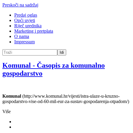
Preskoči na sadržaj
Predaj oglas
Opći uvjeti
Riječ urednika
Marketing i pretplata
O nama
Impressum
Idi
Komunal
-
Časopis za komunalno
gospodarstvo
Komunal
(http://www.komunal.hr/vijesti/istra-ulaze-u-kruzno-
gospodarstvo-vise-od-60-mil-eur-za-sustav-gospodarenja-otpadom/)
Više