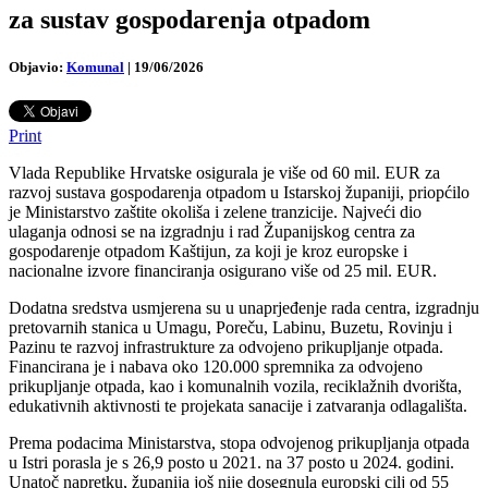
za sustav gospodarenja otpadom
Objavio:
Komunal
|
19/06/2026
Print
Vlada Republike Hrvatske osigurala je više od 60 mil. EUR za
razvoj sustava gospodarenja otpadom u Istarskoj županiji, priopćilo
je Ministarstvo zaštite okoliša i zelene tranzicije. Najveći dio
ulaganja odnosi se na izgradnju i rad Županijskog centra za
gospodarenje otpadom Kaštijun, za koji je kroz europske i
nacionalne izvore financiranja osigurano više od 25 mil. EUR.
Dodatna sredstva usmjerena su u unaprjeđenje rada centra, izgradnju
pretovarnih stanica u Umagu, Poreču, Labinu, Buzetu, Rovinju i
Pazinu te razvoj infrastrukture za odvojeno prikupljanje otpada.
Financirana je i nabava oko 120.000 spremnika za odvojeno
prikupljanje otpada, kao i komunalnih vozila, reciklažnih dvorišta,
edukativnih aktivnosti te projekata sanacije i zatvaranja odlagališta.
Prema podacima Ministarstva, stopa odvojenog prikupljanja otpada
u Istri porasla je s 26,9 posto u 2021. na 37 posto u 2024. godini.
Unatoč napretku, županija još nije dosegnula europski cilj od 55