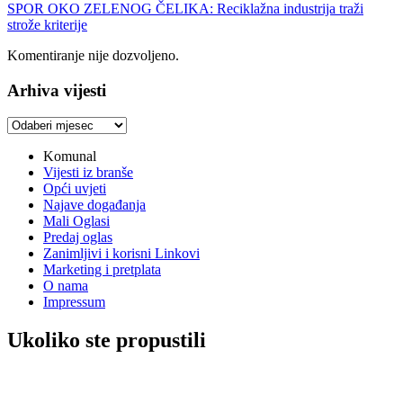
SPOR OKO ZELENOG ČELIKA: Reciklažna industrija traži
strože kriterije
Komentiranje nije dozvoljeno.
Arhiva vijesti
Arhiva
vijesti
Komunal
Vijesti iz branše
Opći uvjeti
Najave događanja
Mali Oglasi
Predaj oglas
Zanimljivi i korisni Linkovi
Marketing i pretplata
O nama
Impressum
Ukoliko ste propustili