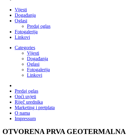
Vijesti
Događanja
Oglasi
Predaj oglas
Fotogalerija
Linkovi
Categories
Vijesti
Događanja
Oglasi
Fotogalerija
Linkovi
Predaj oglas
Opći uvjeti
Riječ urednika
Marketing i pretplata
O nama
Impressum
OTVORENA PRVA GEOTERMALNA