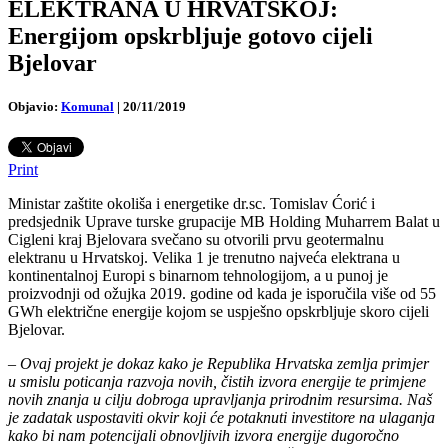
ELEKTRANA U HRVATSKOJ:
Energijom opskrbljuje gotovo cijeli
Bjelovar
Objavio:
Komunal
|
20/11/2019
Print
Ministar zaštite okoliša i energetike dr.sc. Tomislav Ćorić i
predsjednik Uprave turske grupacije MB Holding Muharrem Balat u
Cigleni kraj Bjelovara svečano su otvorili prvu geotermalnu
elektranu u Hrvatskoj. Velika 1 je trenutno najveća elektrana u
kontinentalnoj Europi s binarnom tehnologijom, a u punoj je
proizvodnji od ožujka 2019. godine od kada je isporučila više od 55
GWh električne energije kojom se uspješno opskrbljuje skoro cijeli
Bjelovar.
–
Ovaj projekt je dokaz kako je Republika Hrvatska zemlja primjer
u smislu poticanja razvoja novih, čistih izvora energije te primjene
novih znanja u cilju dobroga upravljanja prirodnim resursima. Naš
je zadatak uspostaviti okvir koji će potaknuti investitore na ulaganja
kako bi nam potencijali obnovljivih izvora energije dugoročno