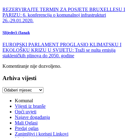
REZERVIRAJTE TERMIN ZA POSJETE BRUXELLESU I
PARIZU: 6. konferencija o komunalnoj infrastrukturi
26.-29.01.2020.
Slijedeći članak
EUROPSKI PARLAMENT PROGLASIO KLIMATSKU I
EKOLOŠKU KRIZU U SVIJETU: Traži se nulta emisija
stakleničkih plinova do 2050. godine
Komentiranje nije dozvoljeno.
Arhiva vijesti
Arhiva
vijesti
Komunal
Vijesti iz branše
Opći uvjeti
Najave događanja
Mali Oglasi
Predaj oglas
Zanimljivi i korisni Linkovi