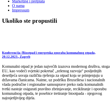
Marketing i pretplata
O nama
Impressum
Ukoliko ste propustili
Konferencija /Biootpad i energetska oporaba komunalnog otpada,
20.12.2023., Zagreb
Komunalni otpad je jedan najvećih izazova modernog društva, stoga
EU, kao vodeći svjetski pokretač „zelenog razvoja“ posljednjih
desetljeća usvaja različita rješenja za otpad koja se primjenjuju u
državama članicama. Naime, uz podršku Bruxellesa i nacionalnih
vlada područne i regionalne samouprave preko rada komunalnih
tvrtki nastoje osigurati pravilno zbrinjavanje, recikliranje i oporabu
komunalnog otpada, te posebice tretiranje biootpada - njegovog
najosjetljivijeg dijela.