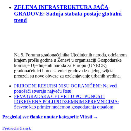
ZELENA INFRASTRUKTURA JAČA
GRADOVE: Sadnja stabala postaje globalni
trend
Na 5. Forumu gradonačelnika Ujedinjenih naroda, održanom
krajem prošle godine u Ženevi u organizaciji Gospodarske
komisije Ujedinjenih naroda za Europu (UNECE),
gradonačelnici i predstavnici gradova iz cijelog svijeta
preuzeli su nove obveze za ozelenjavanje urbanih sredina.
PRIRODNI RESURSI NISU OGRANIČENI: Najveći
potrošači stvaraju najveću štetu
PRVA GRADSKA ČETVRT U POTPUNOSTI
POKRIVENA POLUPODZEMNIM SPREMNICIMA:
Sesvete kao primjer modernog gospodarenja otpadom
Pregledaj sve članke unutar kategorije Vijesti →
Prethodni članak