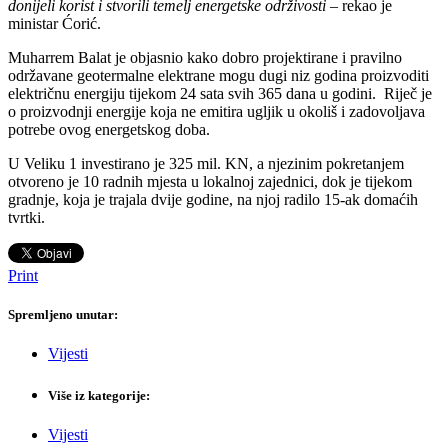
donijeli korist i stvorili temelj energetske održivosti
– rekao je
ministar Ćorić.
Muharrem Balat je objasnio kako dobro projektirane i pravilno
održavane geotermalne elektrane mogu dugi niz godina proizvoditi
električnu energiju tijekom 24 sata svih 365 dana u godini. Riječ je
o proizvodnji energije koja ne emitira ugljik u okoliš i zadovoljava
potrebe ovog energetskog doba.
U Veliku 1 investirano je 325 mil. KN, a njezinim pokretanjem
otvoreno je 10 radnih mjesta u lokalnoj zajednici, dok je tijekom
gradnje, koja je trajala dvije godine, na njoj radilo 15-ak domaćih
tvrtki.
Print
Spremljeno unutar:
Vijesti
Više iz kategorije:
Vijesti