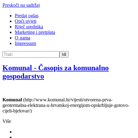
Preskoči na sadržaj
Predaj oglas
Opći uvjeti
Riječ urednika
Marketing i pretplata
O nama
Impressum
Idi
Komunal
-
Časopis za komunalno
gospodarstvo
Komunal
(http://www.komunal.hr/vijesti/otvorena-prva-
geotermalna-elektrana-u-hrvatskoj-energijom-opskrbljuje-gotovo-
cijeli-bjelovar/)
Više