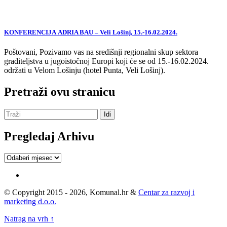
KONFERENCIJA ADRIA BAU – Veli Lošinj, 15.-16.02.2024.
Poštovani, Pozivamo vas na središnji regionalni skup sektora
graditeljstva u jugoistočnoj Europi koji će se od 15.-16.02.2024.
održati u Velom Lošinju (hotel Punta, Veli Lošinj).
Pretraži ovu stranicu
Pregledaj Arhivu
Pregledaj
Arhivu
© Copyright 2015 - 2026, Komunal.hr &
Centar za razvoj i
marketing d.o.o.
Natrag na vrh ↑