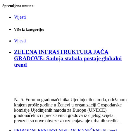
Spremljeno unutar:
Vijesti
Više iz kategorije:
Vijesti
ZELENA INFRASTRUKTURA JAČA
GRADOVE: Sadnja stabala postaje globalni
trend
Na 5. Forumu gradonačelnika Ujedinjenih naroda, održanom
krajem prošle godine u Ženevi u organizaciji Gospodarske
komisije Ujedinjenih naroda za Europu (UNECE),
gradonačelnici i predstavnici gradova iz cijelog svijeta
preuzeli su nove obveze za ozelenjavanje urbanih sredina.
PRIRODNI RESURSI NISU OGRANIČENI: Najveći