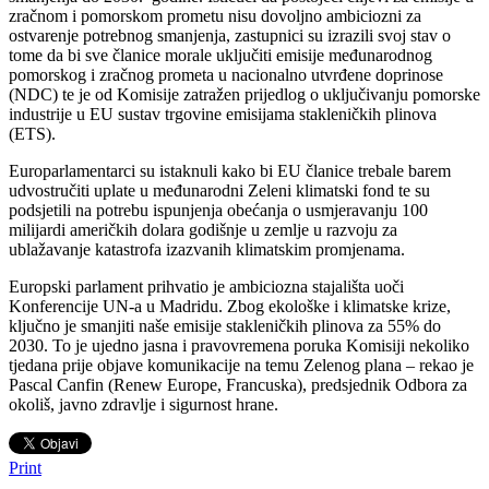
zračnom i pomorskom prometu nisu dovoljno ambiciozni za
ostvarenje potrebnog smanjenja, zastupnici su izrazili svoj stav o
tome da bi sve članice morale uključiti emisije međunarodnog
pomorskog i zračnog prometa u nacionalno utvrđene doprinose
(NDC) te je od Komisije zatražen prijedlog o uključivanju pomorske
industrije u EU sustav trgovine emisijama stakleničkih plinova
(ETS).
Europarlamentarci su istaknuli kako bi EU članice trebale barem
udvostručiti uplate u međunarodni Zeleni klimatski fond te su
podsjetili na potrebu ispunjenja obećanja o usmjeravanju 100
milijardi američkih dolara godišnje u zemlje u razvoju za
ublažavanje katastrofa izazvanih klimatskim promjenama.
Europski parlament prihvatio je ambiciozna stajališta uoči
Konferencije UN-a u Madridu. Zbog ekološke i klimatske krize,
ključno je smanjiti naše emisije stakleničkih plinova za 55% do
2030. To je ujedno jasna i pravovremena poruka Komisiji nekoliko
tjedana prije objave komunikacije na temu Zelenog plana – rekao je
Pascal Canfin (Renew Europe, Francuska), predsjednik Odbora za
okoliš, javno zdravlje i sigurnost hrane.
Print