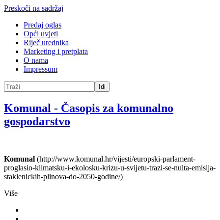
Preskoči na sadržaj
Predaj oglas
Opći uvjeti
Riječ urednika
Marketing i pretplata
O nama
Impressum
Idi
Komunal
-
Časopis za komunalno
gospodarstvo
Komunal
(http://www.komunal.hr/vijesti/europski-parlament-
proglasio-klimatsku-i-ekolosku-krizu-u-svijetu-trazi-se-nulta-emisija-
staklenickih-plinova-do-2050-godine/)
Više