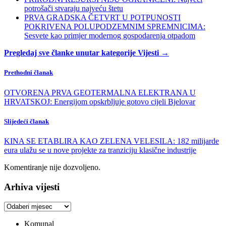
potrošači stvaraju najveću štetu
PRVA GRADSKA ČETVRT U POTPUNOSTI
POKRIVENA POLUPODZEMNIM SPREMNICIMA:
Sesvete kao primjer modernog gospodarenja otpadom
Pregledaj sve članke unutar kategorije Vijesti →
Prethodni članak
OTVORENA PRVA GEOTERMALNA ELEKTRANA U
HRVATSKOJ: Energijom opskrbljuje gotovo cijeli Bjelovar
Slijedeći članak
KINA SE ETABLIRA KAO ZELENA VELESILA: 182 milijarde
eura ulažu se u nove projekte za tranziciju klasične industrije
Komentiranje nije dozvoljeno.
Arhiva vijesti
Arhiva
vijesti
Komunal