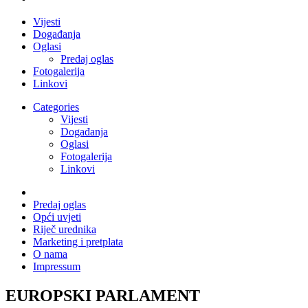
Vijesti
Događanja
Oglasi
Predaj oglas
Fotogalerija
Linkovi
Categories
Vijesti
Događanja
Oglasi
Fotogalerija
Linkovi
Predaj oglas
Opći uvjeti
Riječ urednika
Marketing i pretplata
O nama
Impressum
EUROPSKI PARLAMENT