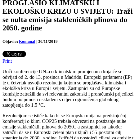
PROGLASIO KLIMATSKU I
EKOLOŠKU KRIZU U SVIJETU: Traži
se nulta emisija stakleničkih plinova do
2050. godine
Objavio:
Komunal
|
30/11/2019
Print
Uoči konferencije UN-a o klimatskim promjenama koja će se
odvijati od 2. do 13. prosinca u Madridu, Europski parlament (EP)
je u četvrtak usvojio rezoluciju kojom se proglašava klimatska i
ekološka kriza u Europi i svijetu. Zastupnici su od Europske
komisije zatražili da svi relevantni zakonski i proračunski prijedlozi
budu u potpunosti usklađeni s ciljem ograničenja globalnog
zatopljenja do 1,5 °C.
Rezolucijom se ističe kako bi se Europska unija na predstojećoj
konferenciji o klimi COP25 trebala obvezati na postizanje nulte
emisije stakleničkih plinova do 2050., a zastupnici su također
zatražili da se u Europski zeleni plan uključi i 55-postotni cilj
smanjenja do 2030. godine. Ističući da postojeći ciljevi za emisije u