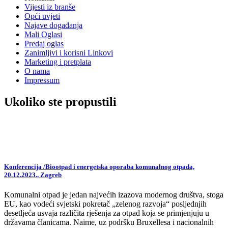
Vijesti iz branše
Opći uvjeti
Najave događanja
Mali Oglasi
Predaj oglas
Zanimljivi i korisni Linkovi
Marketing i pretplata
O nama
Impressum
Ukoliko ste propustili
Konferencija /Biootpad i energetska oporaba komunalnog otpada,
20.12.2023., Zagreb
Komunalni otpad je jedan najvećih izazova modernog društva, stoga
EU, kao vodeći svjetski pokretač „zelenog razvoja“ posljednjih
desetljeća usvaja različita rješenja za otpad koja se primjenjuju u
državama članicama. Naime, uz podršku Bruxellesa i nacionalnih