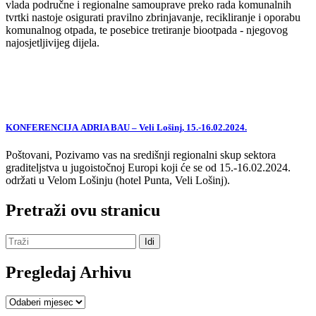
vlada područne i regionalne samouprave preko rada komunalnih
tvrtki nastoje osigurati pravilno zbrinjavanje, recikliranje i oporabu
komunalnog otpada, te posebice tretiranje biootpada - njegovog
najosjetljivijeg dijela.
KONFERENCIJA ADRIA BAU – Veli Lošinj, 15.-16.02.2024.
Poštovani, Pozivamo vas na središnji regionalni skup sektora
graditeljstva u jugoistočnoj Europi koji će se od 15.-16.02.2024.
održati u Velom Lošinju (hotel Punta, Veli Lošinj).
Pretraži ovu stranicu
Pregledaj Arhivu
Pregledaj
Arhivu