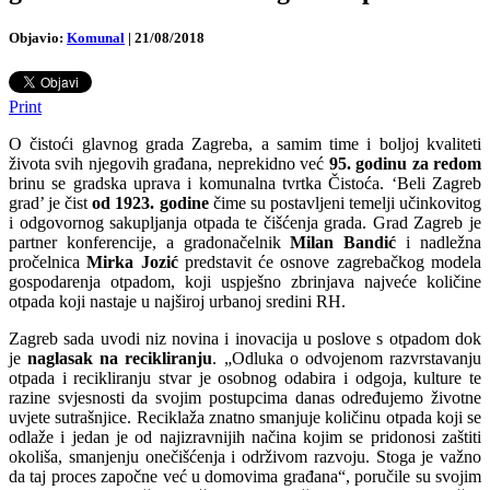
Objavio:
Komunal
|
21/08/2018
Print
O čistoći glavnog grada Zagreba, a samim time i boljoj kvaliteti
života svih njegovih građana, neprekidno već
95. godinu za redom
brinu se gradska uprava i komunalna tvrtka Čistoća. ‘Beli Zagreb
grad’ je čist
od 1923. godine
čime su postavljeni temelji učinkovitog
i odgovornog sakupljanja otpada te čišćenja grada. Grad Zagreb je
partner konferencije, a gradonačelnik
Milan Bandić
i nadležna
pročelnica
Mirka Jozić
predstavit će osnove zagrebačkog modela
gospodarenja otpadom, koji uspješno zbrinjava najveće količine
otpada koji nastaje u najširoj urbanoj sredini RH.
Zagreb sada uvodi niz novina i inovacija u poslove s otpadom dok
je
naglasak na recikliranju
. „Odluka o odvojenom razvrstavanju
otpada i recikliranju stvar je osobnog odabira i odgoja, kulture te
razine svjesnosti da svojim postupcima danas određujemo životne
uvjete sutrašnjice. Reciklaža znatno smanjuje količinu otpada koji se
odlaže i jedan je od najizravnijih načina kojim se pridonosi zaštiti
okoliša, smanjenju onečišćenja i održivom razvoju. Stoga je važno
da taj proces započne već u domovima građana“, poručile su svojim