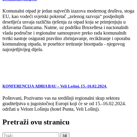
Komunalni otpad je jedan najvećih izazova modernog društva, stoga
EU, kao vodeći svjetski pokretač „zelenog razvoja“ posljednjih
desetljeća usvaja različita rješenja za otpad koja se primjenjuju u
državama članicama. Naime, uz podršku Bruxellesa i nacionalnih
vlada područne i regionalne samouprave preko rada komunalnih
tvrtki nastoje osigurati pravilno zbrinjavanje, recikliranje i oporabu
komunalnog otpada, te posebice tretiranje biootpada - njegovog
najosjetljivijeg dijela.
KONFERENCIJA ADRIA BAU – Veli Lošinj, 15.-16.02.2024.
Poštovani, Pozivamo vas na središnji regionalni skup sektora
graditeljstva u jugoistočnoj Europi koji će se od 15.-16.02.2024.
održati u Velom Lošinju (hotel Punta, Veli Lošinj).
Pretraži ovu stranicu