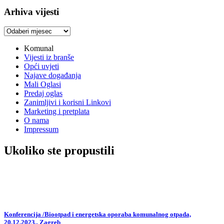
Arhiva vijesti
Arhiva
vijesti
Komunal
Vijesti iz branše
Opći uvjeti
Najave događanja
Mali Oglasi
Predaj oglas
Zanimljivi i korisni Linkovi
Marketing i pretplata
O nama
Impressum
Ukoliko ste propustili
Konferencija /Biootpad i energetska oporaba komunalnog otpada,
20.12.2023., Zagreb