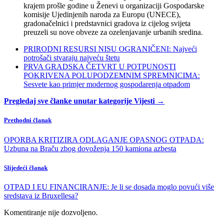
krajem prošle godine u Ženevi u organizaciji Gospodarske
komisije Ujedinjenih naroda za Europu (UNECE),
gradonačelnici i predstavnici gradova iz cijelog svijeta
preuzeli su nove obveze za ozelenjavanje urbanih sredina.
PRIRODNI RESURSI NISU OGRANIČENI: Najveći
potrošači stvaraju najveću štetu
PRVA GRADSKA ČETVRT U POTPUNOSTI
POKRIVENA POLUPODZEMNIM SPREMNICIMA:
Sesvete kao primjer modernog gospodarenja otpadom
Pregledaj sve članke unutar kategorije Vijesti →
Prethodni članak
OPORBA KRITIZIRA ODLAGANJE OPASNOG OTPADA:
Uzbuna na Braču zbog dovoženja 150 kamiona azbesta
Slijedeći članak
OTPAD I EU FINANCIRANJE: Je li se dosada moglo povući više
sredstava iz Bruxellesa?
Komentiranje nije dozvoljeno.