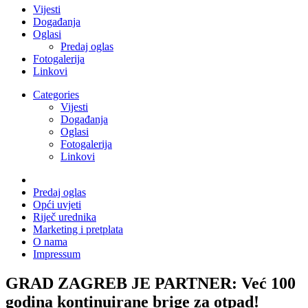
Vijesti
Događanja
Oglasi
Predaj oglas
Fotogalerija
Linkovi
Categories
Vijesti
Događanja
Oglasi
Fotogalerija
Linkovi
Predaj oglas
Opći uvjeti
Riječ urednika
Marketing i pretplata
O nama
Impressum
GRAD ZAGREB JE PARTNER: Već 100
godina kontinuirane brige za otpad!