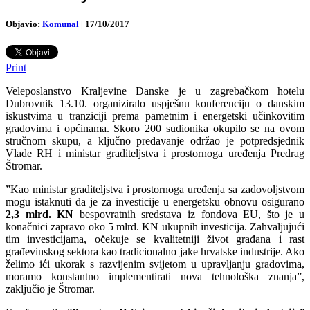
Objavio:
Komunal
|
17/10/2017
Print
Veleposlanstvo Kraljevine Danske je u zagrebačkom hotelu
Dubrovnik 13.10. organiziralo uspješnu konferenciju o danskim
iskustvima u tranziciji prema pametnim i energetski učinkovitim
gradovima i općinama. Skoro 200 sudionika okupilo se na ovom
stručnom skupu, a ključno predavanje održao je potpredsjednik
Vlade RH i ministar graditeljstva i prostornoga uređenja Predrag
Štromar.
”Kao ministar graditeljstva i prostornoga uređenja sa zadovoljstvom
mogu istaknuti da je za investicije u energetsku obnovu osigurano
2,3 mlrd. KN
bespovratnih sredstava iz fondova EU, što je u
konačnici zapravo oko 5 mlrd. KN ukupnih investicija. Zahvaljujući
tim investicijama, očekuje se kvalitetniji život građana i rast
građevinskog sektora kao tradicionalno jake hrvatske industrije. Ako
želimo ići ukorak s razvijenim svijetom u upravljanju gradovima,
moramo konstantno implementirati nova tehnološka znanja”,
zaključio je Štromar.