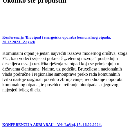
Ukoliko ste propustili
Konferencija /Biootpad i energetska oporaba komunalnog otpada,
20.12.2023., Zagreb
Komunalni otpad je jedan najvećih izazova modernog društva, stoga
EU, kao vodeći svjetski pokretač „zelenog razvoja“ posljednjih
desetljeća usvaja različita rješenja za otpad koja se primjenjuju u
državama članicama. Naime, uz podršku Bruxellesa i nacionalnih
vlada područne i regionalne samouprave preko rada komunalnih
tvrtki nastoje osigurati pravilno zbrinjavanje, recikliranje i oporabu
komunalnog otpada, te posebice tretiranje biootpada - njegovog
najosjetljivijeg dijela.
KONFERENCIJA ADRIA BAU – Veli Lošinj, 15.-16.02.2024.