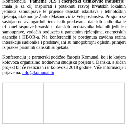
Konferencija ”
Pametne JLS i energetski učinkovite industrije
”
imala je za cilj inspirirati i potaknuti razvoj hrvatskih lokalnih
jedinica samouprave te prijenos danskih iskustava i tehnoloških
rješenja, istaknuo je Žarko Mašanović iz Veleposlanstva. Program se
sastojao od avangardnih tematskih predavanja danskih sudionika te
tri panel rasprave hrvatskih i danskih predstavnika lokalnih jedinica
samouprave, vodećih poduzeća u pametnim rješenjima, energetskih
agencija i HBOR-a. Na konferenciji je postignuta zavidna razina
interakcije sudionika i predstavljani su mnogobrojni ogledni primjeri
iz prakse prisutnih danskih subjekata.
Konferenciju je partnerski podržao časopis Komunal, koji je krajem
kolovoza organizirao trodnevnu studijsku posjetu u Dansku, a sličan
projekt bit će realiziran i u kolovozu 2018 godine. Više informacija i
prijave na:
info@komunal.hr