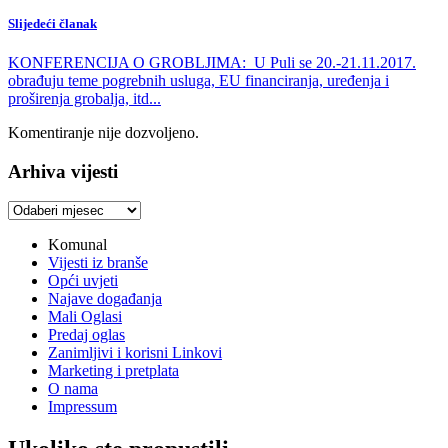
Slijedeći članak
KONFERENCIJA O GROBLJIMA: U Puli se 20.-21.11.2017.
obrađuju teme pogrebnih usluga, EU financiranja, uređenja i
proširenja grobalja, itd...
Komentiranje nije dozvoljeno.
Arhiva vijesti
Arhiva
vijesti
Komunal
Vijesti iz branše
Opći uvjeti
Najave događanja
Mali Oglasi
Predaj oglas
Zanimljivi i korisni Linkovi
Marketing i pretplata
O nama
Impressum