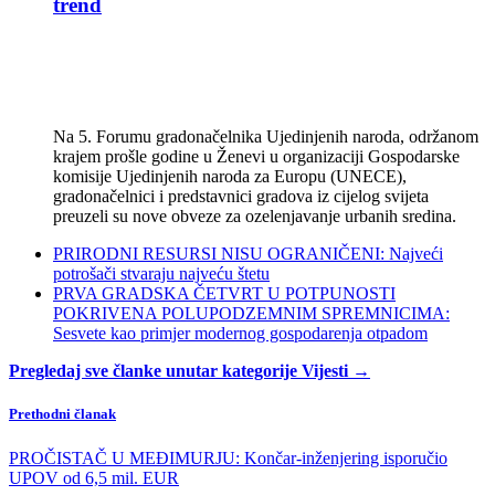
trend
Na 5. Forumu gradonačelnika Ujedinjenih naroda, održanom
krajem prošle godine u Ženevi u organizaciji Gospodarske
komisije Ujedinjenih naroda za Europu (UNECE),
gradonačelnici i predstavnici gradova iz cijelog svijeta
preuzeli su nove obveze za ozelenjavanje urbanih sredina.
PRIRODNI RESURSI NISU OGRANIČENI: Najveći
potrošači stvaraju najveću štetu
PRVA GRADSKA ČETVRT U POTPUNOSTI
POKRIVENA POLUPODZEMNIM SPREMNICIMA:
Sesvete kao primjer modernog gospodarenja otpadom
Pregledaj sve članke unutar kategorije Vijesti →
Prethodni članak
PROČISTAČ U MEĐIMURJU: Končar-inženjering isporučio
UPOV od 6,5 mil. EUR