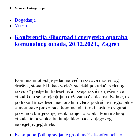
Više iz kategorije:
Događanja
Vijesti
Konferencija /Biootpad i energetska oporaba
komunalnog otpada, 20.12.2023., Zagreb
Komunalni otpad je jedan najvećih izazova modernog
društva, stoga EU, kao vodeći svjetski pokretač „zelenog
razvoja“ posljednjih desetljeća usvaja različita rješenja za
otpad koja se primjenjuju u državama članicama. Naime, uz
podršku Bruxellesa i nacionalnih vlada područne i regionalne
samouprave preko rada komunalnih tvrtki nastoje osigurati
pravilno zbrinjavanje, recikliranje i oporabu komunalnog
otpada, te posebice tretiranje biootpada - njegovog
najosjetljivijeg dijela.
Kako poboljšati upravljanje grobljima? - Konferencija o