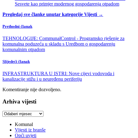
Sesvete kao primjer modernog gospodarenja otpadom
Pregledaj sve članke unutar kategorije Vijesti →
Prethodni članak
TEHNOLOGIJE: CommunalControl - Programsko rješenje za
komunalna poduzeća u skladu s Uredbom o gospodarenju
komunalnim otpadom
Slijedeći članak
INFRASTRUKTURA U ISTRI: Nove cijevi vodovoda i
kanalizacije stižu i u neuređenu periferiju
Komentiranje nije dozvoljeno.
Arhiva vijesti
Arhiva
vijesti
Komunal
Vijesti iz branše
Opći uvjeti