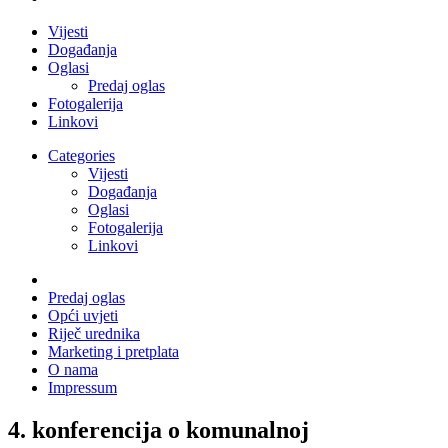
Vijesti
Događanja
Oglasi
Predaj oglas
Fotogalerija
Linkovi
Categories
Vijesti
Događanja
Oglasi
Fotogalerija
Linkovi
Predaj oglas
Opći uvjeti
Riječ urednika
Marketing i pretplata
O nama
Impressum
4. konferencija o komunalnoj