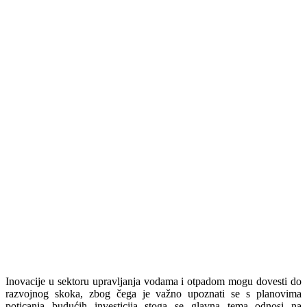
Inovacije u sektoru upravljanja vodama i otpadom mogu dovesti do
razvojnog skoka, zbog čega je važno upoznati se s planovima
poticanja budućih investicija stoga se glavna tema odnosi na