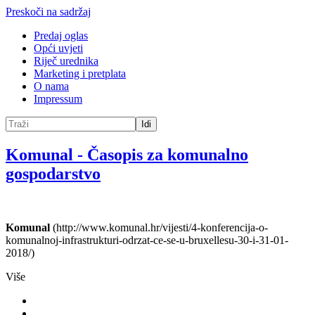
Preskoči na sadržaj
Predaj oglas
Opći uvjeti
Riječ urednika
Marketing i pretplata
O nama
Impressum
Idi
Komunal
-
Časopis za komunalno
gospodarstvo
Komunal
(http://www.komunal.hr/vijesti/4-konferencija-o-
komunalnoj-infrastrukturi-odrzat-ce-se-u-bruxellesu-30-i-31-01-
2018/)
Više