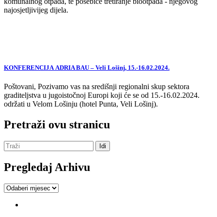
komunalnog otpada, te posebice tretiranje biootpada - njegovog
najosjetljivijeg dijela.
KONFERENCIJA ADRIA BAU – Veli Lošinj, 15.-16.02.2024.
Poštovani, Pozivamo vas na središnji regionalni skup sektora
graditeljstva u jugoistočnoj Europi koji će se od 15.-16.02.2024.
održati u Velom Lošinju (hotel Punta, Veli Lošinj).
Pretraži ovu stranicu
Pregledaj Arhivu
Pregledaj
Arhivu