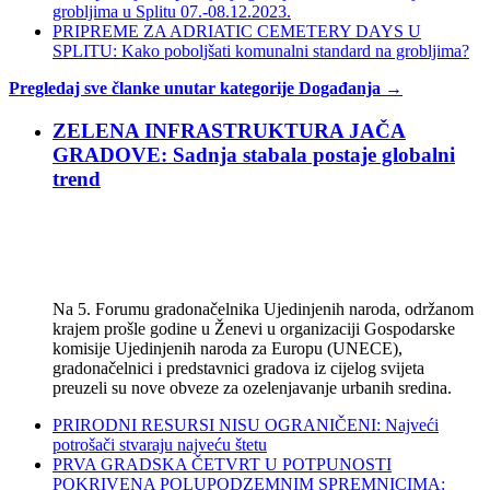
grobljima u Splitu 07.-08.12.2023.
PRIPREME ZA ADRIATIC CEMETERY DAYS U
SPLITU: Kako poboljšati komunalni standard na grobljima?
Pregledaj sve članke unutar kategorije Događanja →
ZELENA INFRASTRUKTURA JAČA
GRADOVE: Sadnja stabala postaje globalni
trend
Na 5. Forumu gradonačelnika Ujedinjenih naroda, održanom
krajem prošle godine u Ženevi u organizaciji Gospodarske
komisije Ujedinjenih naroda za Europu (UNECE),
gradonačelnici i predstavnici gradova iz cijelog svijeta
preuzeli su nove obveze za ozelenjavanje urbanih sredina.
PRIRODNI RESURSI NISU OGRANIČENI: Najveći
potrošači stvaraju najveću štetu
PRVA GRADSKA ČETVRT U POTPUNOSTI
POKRIVENA POLUPODZEMNIM SPREMNICIMA: