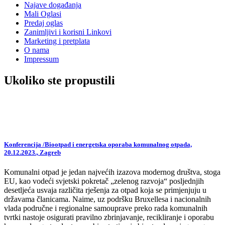
Najave događanja
Mali Oglasi
Predaj oglas
Zanimljivi i korisni Linkovi
Marketing i pretplata
O nama
Impressum
Ukoliko ste propustili
Konferencija /Biootpad i energetska oporaba komunalnog otpada,
20.12.2023., Zagreb
Komunalni otpad je jedan najvećih izazova modernog društva, stoga
EU, kao vodeći svjetski pokretač „zelenog razvoja“ posljednjih
desetljeća usvaja različita rješenja za otpad koja se primjenjuju u
državama članicama. Naime, uz podršku Bruxellesa i nacionalnih
vlada područne i regionalne samouprave preko rada komunalnih
tvrtki nastoje osigurati pravilno zbrinjavanje, recikliranje i oporabu