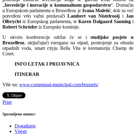
„
Investicije i inovacije u komunalnom gospodarstvu
“. Domaćin
u Europskom parlamentu u Bruxellesu je
Ivana Maletić
, dok su već
potvrđeni vrlo važni predavači
Lambert van Nistelrooij
i
Jan
Olbrycht
iz Europskog parlamenta, te
Karen Dalgaard Sanning
i
Robert Schröder
iz Europske komisije.
U okviru konferencije održat će se i
studijske posjete u
Bruxellesu
, uključujući energanu na otpad, postrojenje za obradu
otpadnih voda, smart cityju Bella Vita te krematoriju Champ de
Court.
INFO LETAK I PRIJAVNICA
ITINERAR
Više na:
www.communal-municipal.com/brussels/
Print
Spremljeno unutar:
Događanja
Vijesti